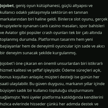
Jojobet
, geniş oyun kütüphanesi, güçlü altyapısı ve
kullanıcı odaklı yaklaşımıyla sektörün en tanınan
markalarından biri haline geldi. Binlerce slot oyunu, gerçek
krupiyelerle oynanan canlı casino masaları, spor bahisleri
ve Aviator gibi popüler crash oyunları tek bir çatı altında
toplanmış durumda. Platformun tasarımı hem yeni
başlayanlar hem de deneyimli oyuncular için sade ve akıcı
bir deneyim sunacak şekilde kurgulanmış.
Jojobet'i öne çıkaran en önemli unsurlardan biri istikrarlı
hizmet kalitesi ve şeffaf işleyişidir. Ödeme süreçleri açık,
bonus koşulları anlaşılır, müşteri desteği ise günün her
saati ulaşılabilir. Bu güven duygusu, markanın yıllar içinde
büyüyen sadık bir kullanıcı topluluğu oluşturmasını
sağlamıştır. Yeni üyeler platforma katıldığında kendilerini
hızlıca evlerinde hisseder çünkü her adımda destek ve