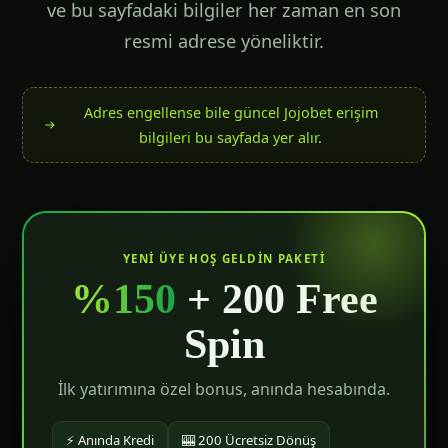
ve bu sayfadaki bilgiler her zaman en son
resmi adrese yöneliktir.
Adres engellense bile güncel Jojobet erişim
bilgileri bu sayfada yer alır.
YENI ÜYE HOŞ GELDIN PAKETI
%150
+ 200 Free
Spin
İlk yatırımına özel bonus, anında hesabında.
⚡ Anında Kredi
🎰 200 Ücretsiz Dönüş