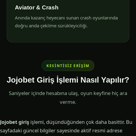
Aviator & Crash
Anında kazanç heyecanı sunan crash oyunlarında
doğru anda çekilme sürükleyiciliği.
KESINTISIZ ERIŞIM
Jojobet Giriş İşlemi Nasıl Yapılır?
Saniyeler içinde hesabına ulaş, oyun keyfine hiç ara
verme.
Jojobet giriş
işlemi, düşündüğünden çok daha basittir. Bu
sayfadaki güncel bilgiler sayesinde aktif resmi adrese