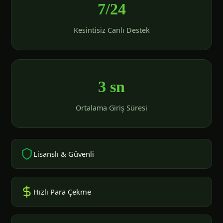
7/24
Kesintisiz Canlı Destek
3 sn
Ortalama Giriş Süresi
Lisanslı & Güvenli
Hızlı Para Çekme