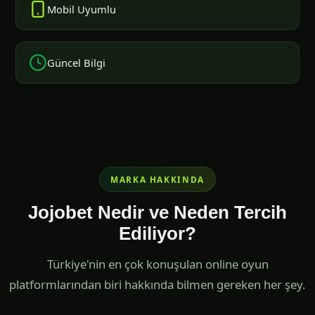
Mobil Uyumlu
Güncel Bilgi
MARKA HAKKINDA
Jojobet Nedir ve Neden Tercih
Ediliyor?
Türkiye'nin en çok konuşulan online oyun
platformlarından biri hakkında bilmen gereken her şey.