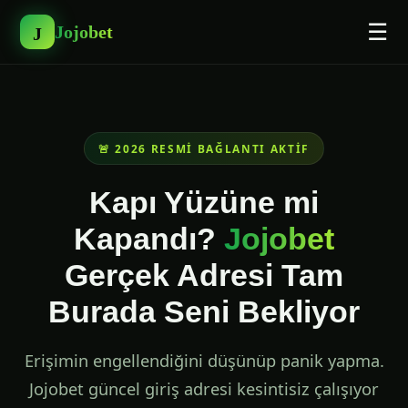
☰
Jojobet
J
🚨 2026 RESMI BAĞLANTI AKTIF
Kapı Yüzüne mi
Kapandı?
Jojobet
Gerçek Adresi Tam
Burada Seni Bekliyor
Erişimin engellendiğini düşünüp panik yapma.
Jojobet güncel giriş adresi kesintisiz çalışıyor