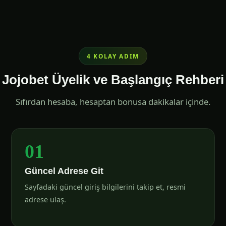
4 KOLAY ADIM
Jojobet Üyelik ve Başlangıç Rehberi
Sıfırdan hesaba, hesaptan bonusa dakikalar içinde.
01
Güncel Adrese Git
Sayfadaki güncel giriş bilgilerini takip et, resmi
adrese ulaş.