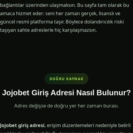
bağlantılar üzerinden ulaşmalısın. Bu sayfa tam olarak bu
amaca hizmet eder: seni her zaman gerçek, lisanslı ve
güncel resmi platforma taşır. Böylece dolandırıcılık riski
taşıyan sahte adreslerle hiç karşılaşmazsın.
DOĞRU KAYNAK
Jojobet Giriş Adresi Nasıl Bulunur?
Adres değişse de doğru yer her zaman burası.
Jojobet giriş adresi
, erişim düzenlemeleri nedeniyle belirli