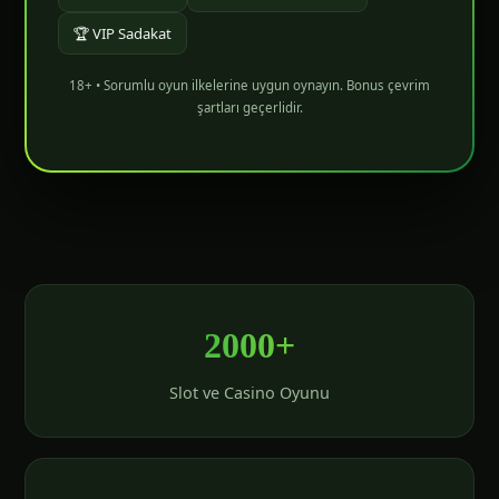
🏆 VIP Sadakat
18+ • Sorumlu oyun ilkelerine uygun oynayın. Bonus çevrim
şartları geçerlidir.
2000+
Slot ve Casino Oyunu