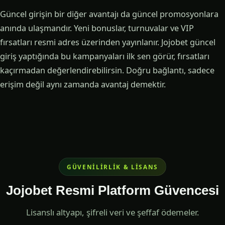
Güncel girişin bir diğer avantajı da güncel promosyonlara
anında ulaşmandır. Yeni bonuslar, turnuvalar ve VIP
fırsatları resmi adres üzerinden yayınlanır. Jojobet güncel
giriş yaptığında bu kampanyaları ilk sen görür, fırsatları
kaçırmadan değerlendirebilirsin. Doğru bağlantı, sadece
erişim değil aynı zamanda avantaj demektir.
GÜVENILIRLIK & LISANS
Jojobet Resmi Platform Güvencesi
Lisanslı altyapı, şifreli veri ve şeffaf ödemeler.