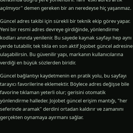
açılmıyor" demen gereken bir an neredeyse hiç yaşanmaz.
Güncel adres takibi için sürekli bir teknik ekip görev yapar.
Yeni bir resmi adres devreye girdiğinde, yönlendirme
kodları anında yenilenir. Bu sayede kaynak sayfayı hep aynı
yerde tutabilir, tek tıkla en son aktif Jojobet güncel adresine
ulaşabilirsin. Bu güvenilir yapı, markanın kullanıcılarına
verdiği en büyük sözlerden biridir.
Güncel bağlantıyı kaydetmenin en pratik yolu, bu sayfayı
tarayıcı favorilerine eklemektir. Böylece adres değişse bile
favorine tıklaman yeterli olur; gerisini otomatik
yönlendirme halleder. Jojobet güncel erişim mantığı, "her
seferinde aramak" derdini ortadan kaldırır ve zamanını
gerçekten oynamaya ayırmanı sağlar.