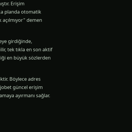
ştır. Erişim
ka planda otomatik
tık açılmıyor" demen
eye girdiğinde,
r, tek tıkla en son aktif
rdiği en büyük sözlerden
ktir. Böylece adres
ojobet güncel erişim
amaya ayırmanı sağlar.