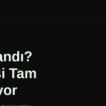
andı?
i Tam
yor