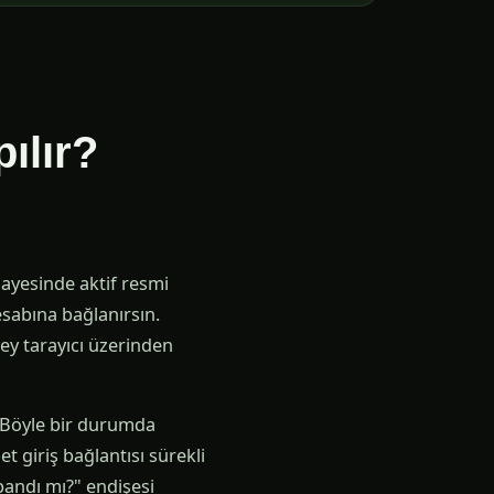
ılır?
.
sayesinde aktif resmi
hesabına bağlanırsın.
ey tarayıcı üzerinden
r. Böyle bir durumda
t giriş bağlantısı sürekli
pandı mı?" endişesi