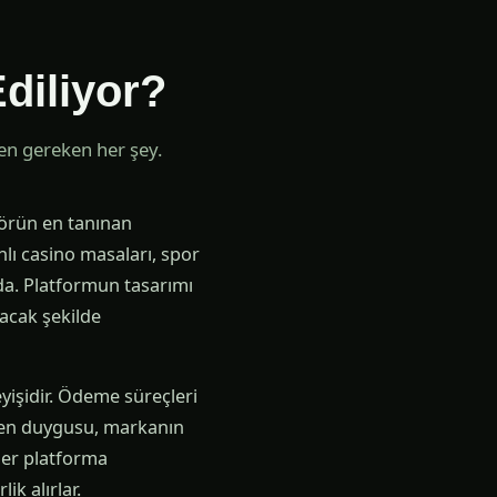
diliyor?
en gereken her şey.
ktörün en tanınan
nlı casino masaları, spor
mda. Platformun tasarımı
acak şekilde
eyişidir. Ödeme süreçleri
güven duygusu, markanın
eler platforma
ik alırlar.