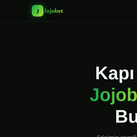
Jojobet
J
Kapı
Jojob
Bu