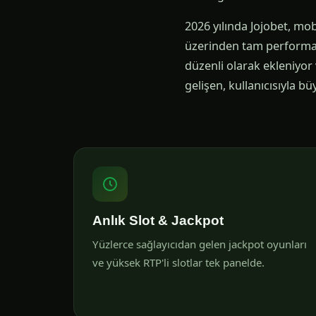
2026 yılında Jojobet, m
üzerinden tam performans
düzenli olarak ekleniyor 
gelişen, kullanıcısıyla 
Anlık Slot & Jackpot
Yüzlerce sağlayıcıdan gelen jackpot oyunları
ve yüksek RTP'li slotlar tek panelde.