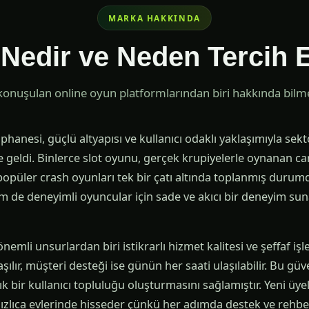
MARKA HAKKINDA
 Nedir ve Neden Tercih E
 konuşulan online oyun platformlarından biri hakkında bilm
phanesi, güçlü altyapısı ve kullanıcı odaklı yaklaşımıyla se
e geldi. Binlerce slot oyunu, gerçek krupiyelerle oynanan ca
i popüler crash oyunları tek bir çatı altında toplanmış duru
 de deneyimli oyuncular için sade ve akıcı bir deneyim sun
nemli unsurlardan biri istikrarlı hizmet kalitesi ve şeffaf işl
aşılır, müşteri desteği ise günün her saati ulaşılabilir. Bu 
ık bir kullanıcı topluluğu oluşturmasını sağlamıştır. Yeni üy
hızlıca evlerinde hisseder çünkü her adımda destek ve rehberl