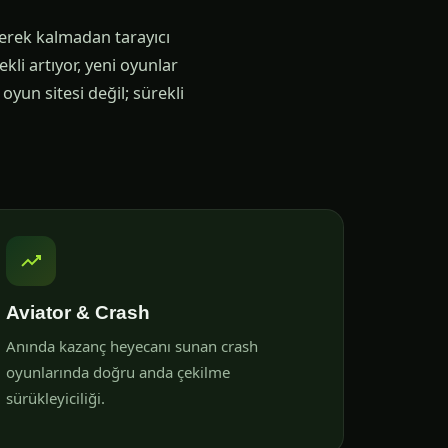
erek kalmadan tarayıcı
li artıyor, yeni oyunlar
oyun sitesi değil; sürekli
Aviator & Crash
Anında kazanç heyecanı sunan crash
oyunlarında doğru anda çekilme
sürükleyiciliği.