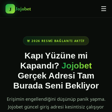
☰
Jojobet
J
🚨 2026 RESMI BAĞLANTI AKTIF
Kapı Yüzüne mi
Kapandı?
Jojobet
Gerçek Adresi Tam
Burada Seni Bekliyor
Erişimin engellendiğini düşünüp panik yapma.
Jojobet güncel giriş adresi kesintisiz çalışıyor