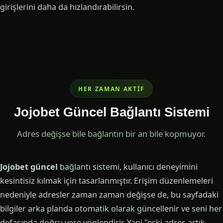
girişlerini daha da hızlandırabilirsin.
HER ZAMAN AKTIF
Jojobet Güncel Bağlantı Sistemi
Adres değişse bile bağlantın bir an bile kopmuyor.
Jojobet güncel
bağlantı sistemi, kullanıcı deneyimini
kesintisiz kılmak için tasarlanmıştır. Erişim düzenlemeleri
nedeniyle adresler zaman zaman değişse de, bu sayfadaki
bilgiler arka planda otomatik olarak güncellenir ve seni her
defasında doğru yere yönlendirir. Yani "eski adres artık