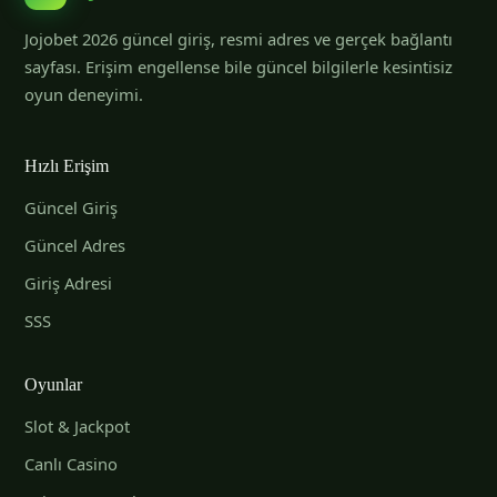
Jojobet 2026 güncel giriş, resmi adres ve gerçek bağlantı
sayfası. Erişim engellense bile güncel bilgilerle kesintisiz
oyun deneyimi.
Hızlı Erişim
Güncel Giriş
Güncel Adres
Giriş Adresi
SSS
Oyunlar
Slot & Jackpot
Canlı Casino