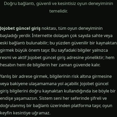
Doğru bağlantı, güvenli ve kesintisiz oyun deneyiminin
temelidir.
Jojobet güncel giriş
noktası, tüm oyun deneyiminin
başladığı yerdir. İnternette dolaşan çok sayıda sahte veya
eski bağlantı bulunabilir; bu yüzden güvenilir bir kaynaktan
girmek büyük önem taşır. Bu sayfadaki bilgiler yalnızca
resmi ve aktif Jojobet güncel giriş adresine yöneliktir; hem
hesabın hem de bilgilerin her zaman güvende kalır.
Yanlış bir adrese girmek, bilgilerinin risk altına girmesine
veya bakiyene ulaşamamana yol açabilir. Jojobet güncel
giriş bilgilerini doğru kaynaktan kullandığında ise böyle bir
endişe yaşamazsın. Sistem seni her seferinde şifreli ve
doğrulanmış bir bağlantı üzerinden platforma taşır, oyun
keyfin kesintiye uğramaz.