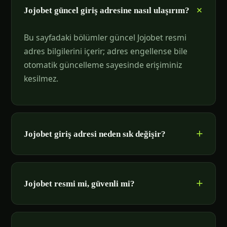
Jojobet güncel giriş adresine nasıl ulaşırım?
Bu sayfadaki bölümler güncel Jojobet resmi
adres bilgilerini içerir; adres engellense bile
otomatik güncelleme sayesinde erişiminiz
kesilmez.
Jojobet giriş adresi neden sık değişir?
Jojobet resmi mi, güvenli mi?