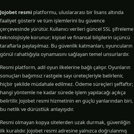
Jojobet resmi
platformu, uluslararası bir lisans altında
faaliyet gösterir ve tüm işlemlerini bu güvence
çerçevesinde yürütür. Kullanıcı verileri güncel SSL şifreleme
teknolojisiyle korunur; kişisel ve finansal bilgilerin üçüncü
taraflarla paylaşılmaz. Bu güvenlik katmanları, oyuncuların
gönül rahatlığıyla oynamasını sağlayan temel unsurlardır.
Resmi platform, adil oyun ilkelerine bağlı çalışır. Oyunların
sonuçları bağımsız rastgele sayı üreteçleriyle belirlenir,
hiçbir şekilde müdahale edilmez. Ödeme süreçleri şeffaftır;
hangi yöntemle ne kadar sürede işlem yapılacağı açıkça
belirtilir. Jojobet resmi hizmetinin en güçlü yanlarından biri,
bu netlik ve dürüstlük anlayışıdır.
Resmi olmayan kopya sitelerden uzak durmak, güvenliğin
ilk kuralıdır. Jojobet resmi adresine yalnızca doğrulanmış