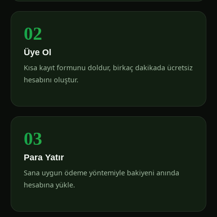
02
Üye Ol
Kısa kayıt formunu doldur, birkaç dakikada ücretsiz
hesabını oluştur.
03
Para Yatır
Sana uygun ödeme yöntemiyle bakiyeni anında
hesabına yükle.