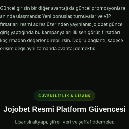
Güncel girişin bir diğer avantajı da güncel promosyonlara
anında ulaşmandır. Yeni bonuslar, turnuvalar ve VIP
fırsatları resmi adres üzerinden yayınlanır. Jojobet güncel
giriş yaptığında bu kampanyaları ilk sen görür, fırsatları
kaçırmadan değerlendirebilirsin. Doğru bağlantı, sadece
erişim değil aynı zamanda avantaj demektir.
GÜVENILIRLIK & LISANS
Jojobet Resmi Platform Güvencesi
Lisanslı altyapı, şifreli veri ve şeffaf ödemeler.