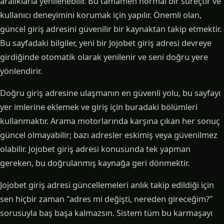
aralıklarla yenilenebilir. Bu tamamen normal bir süreçtir ve
kullanıcı deneyimini korumak için yapılır. Önemli olan,
güncel giriş adresini güvenilir bir kaynaktan takip etmektir.
Bu sayfadaki bilgiler, yeni bir Jojobet giriş adresi devreye
girdiğinde otomatik olarak yenilenir ve seni doğru yere
yönlendirir.
Doğru giriş adresine ulaşmanın en güvenli yolu, bu sayfayı
yer imlerine eklemek ve giriş için buradaki bölümleri
kullanmaktır. Arama motorlarında karşına çıkan her sonuç
güncel olmayabilir; bazı adresler eskimiş veya güvenilmez
olabilir. Jojobet giriş adresi konusunda tek yapman
gereken, bu doğrulanmış kaynağa geri dönmektir.
Jojobet giriş adresi güncellemeleri anlık takip edildiği için
sen hiçbir zaman "adres mi değişti, nereden gireceğim?"
sorusuyla baş başa kalmazsın. Sistem tüm bu karmaşayı