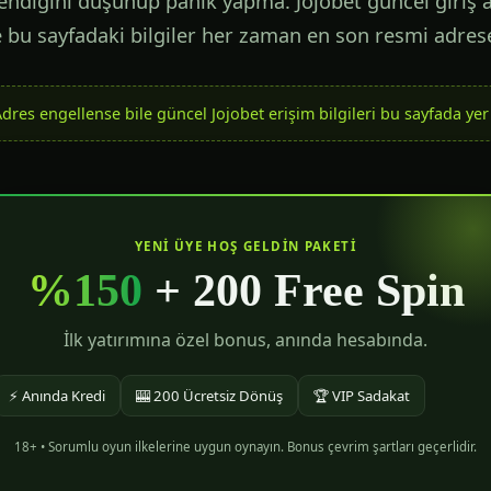
endiğini düşünüp panik yapma. Jojobet güncel giriş a
e bu sayfadaki bilgiler her zaman en son resmi adrese
dres engellense bile güncel Jojobet erişim bilgileri bu sayfada yer a
YENI ÜYE HOŞ GELDIN PAKETI
%150
+ 200 Free Spin
İlk yatırımına özel bonus, anında hesabında.
⚡ Anında Kredi
🎰 200 Ücretsiz Dönüş
🏆 VIP Sadakat
18+ • Sorumlu oyun ilkelerine uygun oynayın. Bonus çevrim şartları geçerlidir.