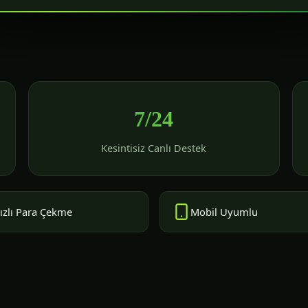
7/24
Kesintisiz Canlı Destek
ızlı Para Çekme
Mobil Uyumlu