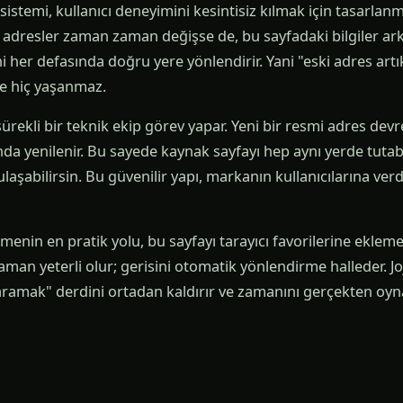
sistemi, kullanıcı deneyimini kesintisiz kılmak için tasarlanmı
 adresler zaman zaman değişse de, bu sayfadaki bilgiler ar
ni her defasında doğru yere yönlendirir. Yani "eski adres ar
e hiç yaşanmaz.
sürekli bir teknik ekip görev yapar. Yeni bir resmi adres devr
a yenilenir. Bu sayede kaynak sayfayı hep aynı yerde tutabili
laşabilirsin. Bu güvenilir yapı, markanın kullanıcılarına ve
enin en pratik yolu, bu sayfayı tarayıcı favorilerine ekleme
laman yeterli olur; gerisini otomatik yönlendirme halleder. J
aramak" derdini ortadan kaldırır ve zamanını gerçekten oyn