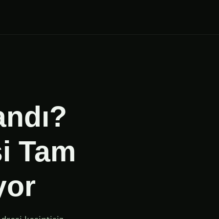
andı?
i Tam
yor