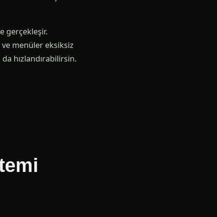
e gerçekleşir.
 ve menüler eksiksiz
 da hızlandırabilirsin.
stemi