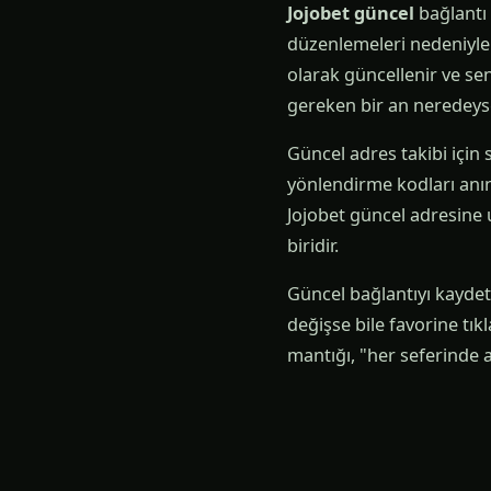
Jojobet güncel
bağlantı 
düzenlemeleri nedeniyle
olarak güncellenir ve se
gereken bir an neredeys
Güncel adres takibi için 
yönlendirme kodları anınd
Jojobet güncel adresine u
biridir.
Güncel bağlantıyı kaydetm
değişse bile favorine tık
mantığı, "her seferinde 