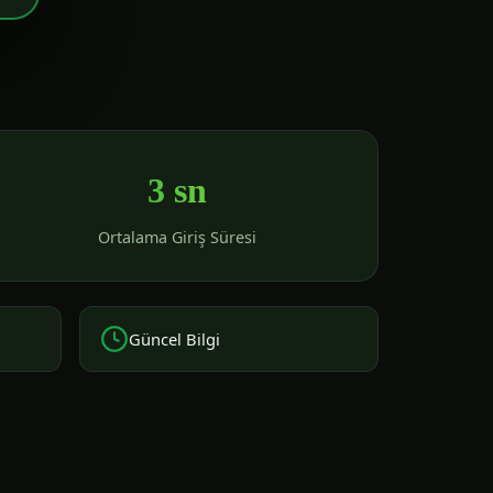
3 sn
Ortalama Giriş Süresi
Güncel Bilgi