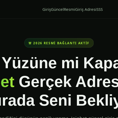
Giriş
Güncel
Resmi
Giriş Adresi
SSS
🚨 2026 RESMI BAĞLANTI AKTIF
 Yüzüne mi Kap
et
Gerçek Adres
rada Seni Bekli