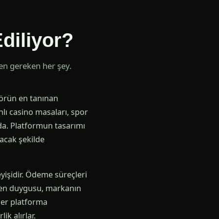
diliyor?
en gereken her şey.
ktörün en tanınan
nlı casino masaları, spor
mda. Platformun tasarımı
acak şekilde
eyişidir. Ödeme süreçleri
güven duygusu, markanın
eler platforma
ik alırlar.