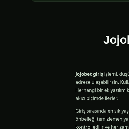
Jojo
Jojobet giriş
işlemi, düş
adrese ulaşabilirsin. Kull
Herhangi bir ek yazılım
akıcı biçimde ilerler.
Giriş sırasında en sık ya
önbelleği temizlemen ya d
kontrol edilir ve her za