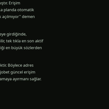
ştır. Erişim
ka planda otomatik
tık açılmıyor" demen
eye girdiğinde,
r, tek tıkla en son aktif
rdiği en büyük sözlerden
ktir. Böylece adres
ojobet güncel erişim
amaya ayırmanı sağlar.