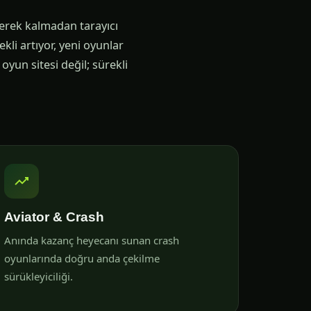
erek kalmadan tarayıcı
li artıyor, yeni oyunlar
oyun sitesi değil; sürekli
Aviator & Crash
Anında kazanç heyecanı sunan crash
oyunlarında doğru anda çekilme
sürükleyiciliği.