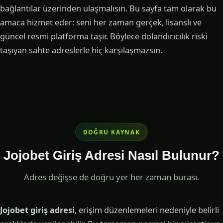
bağlantılar üzerinden ulaşmalısın. Bu sayfa tam olarak bu
amaca hizmet eder: seni her zaman gerçek, lisanslı ve
güncel resmi platforma taşır. Böylece dolandırıcılık riski
taşıyan sahte adreslerle hiç karşılaşmazsın.
DOĞRU KAYNAK
Jojobet Giriş Adresi Nasıl Bulunur?
Adres değişse de doğru yer her zaman burası.
Jojobet giriş adresi
, erişim düzenlemeleri nedeniyle belirli