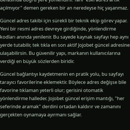
açılmıyor" demen gereken bir an neredeyse hiç yaşanmaz.
Güncel adres takibi için sürekli bir teknik ekip görev yapar.
Yeni bir resmi adres devreye girdiğinde, yönlendirme
kodları anında yenilenir. Bu sayede kaynak sayfayı hep aynı
yerde tutabilir, tek tıkla en son aktif Jojobet güncel adresine
ulaşabilirsin. Bu güvenilir yapı, markanın kullanıcılarına
verdiği en büyük sözlerden biridir.
Güncel bağlantıyı kaydetmenin en pratik yolu, bu sayfayı
tarayıcı favorilerine eklemektir. Böylece adres değişse bile
favorine tıklaman yeterli olur; gerisini otomatik
yönlendirme halleder. Jojobet güncel erişim mantığı, "her
seferinde aramak" derdini ortadan kaldırır ve zamanını
gerçekten oynamaya ayırmanı sağlar.