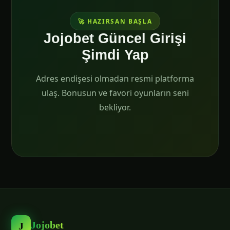
🚀 HAZIRSAN BAŞLA
Jojobet Güncel Girişi
Şimdi Yap
Adres endişesi olmadan resmi platforma
ulaş. Bonusun ve favori oyunların seni
bekliyor.
Jojobet
J