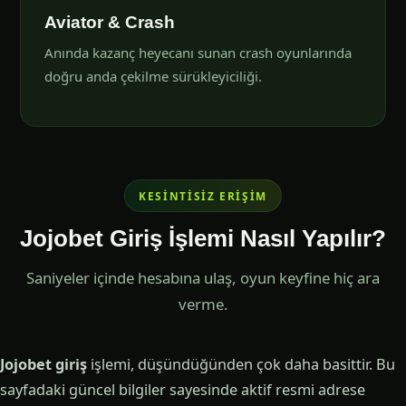
Aviator & Crash
Anında kazanç heyecanı sunan crash oyunlarında
doğru anda çekilme sürükleyiciliği.
KESINTISIZ ERIŞIM
Jojobet Giriş İşlemi Nasıl Yapılır?
Saniyeler içinde hesabına ulaş, oyun keyfine hiç ara
verme.
Jojobet giriş
işlemi, düşündüğünden çok daha basittir. Bu
sayfadaki güncel bilgiler sayesinde aktif resmi adrese