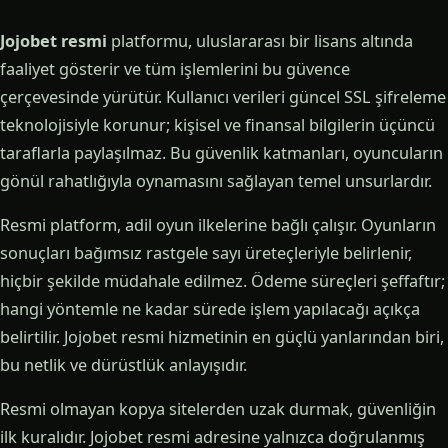
Jojobet resmi
platformu, uluslararası bir lisans altında
faaliyet gösterir ve tüm işlemlerini bu güvence
çerçevesinde yürütür. Kullanıcı verileri güncel SSL şifreleme
teknolojisiyle korunur; kişisel ve finansal bilgilerin üçüncü
taraflarla paylaşılmaz. Bu güvenlik katmanları, oyuncuların
gönül rahatlığıyla oynamasını sağlayan temel unsurlardır.
Resmi platform, adil oyun ilkelerine bağlı çalışır. Oyunların
sonuçları bağımsız rastgele sayı üreteçleriyle belirlenir,
hiçbir şekilde müdahale edilmez. Ödeme süreçleri şeffaftır;
hangi yöntemle ne kadar sürede işlem yapılacağı açıkça
belirtilir. Jojobet resmi hizmetinin en güçlü yanlarından biri,
bu netlik ve dürüstlük anlayışıdır.
Resmi olmayan kopya sitelerden uzak durmak, güvenliğin
ilk kuralıdır. Jojobet resmi adresine yalnızca doğrulanmış