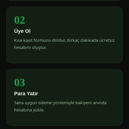
02
Üye Ol
Kısa kayıt formunu doldur, birkaç dakikada ücretsiz
hesabını oluştur.
03
Para Yatır
Sana uygun ödeme yöntemiyle bakiyeni anında
hesabına yükle.