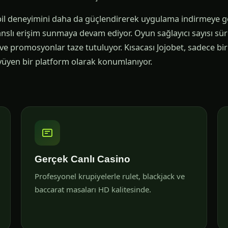
obil deneyimini daha da güçlendirerek uygulama indirmeye g
lı erişim sunmaya devam ediyor. Oyun sağlayıcı sayısı sürek
ve promosyonlar taze tutuluyor. Kısacası Jojobet, sadece bir 
büyüyen bir platform olarak konumlanıyor.
Gerçek Canlı Casino
Profesyonel krupiyelerle rulet, blackjack ve
baccarat masaları HD kalitesinde.