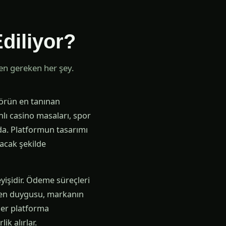
diliyor?
en gereken her şey.
ktörün en tanınan
nlı casino masaları, spor
mda. Platformun tasarımı
acak şekilde
eyişidir. Ödeme süreçleri
güven duygusu, markanın
eler platforma
ik alırlar.