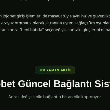
 Jojobet giriş işlemleri de masaüstüyle aynı hız ve güvenlikt
 arayüz otomatik olarak ekranına uyum sağlar, tüm oyunlar
tıktan sonra "beni hatırla" seçeneğiyle sonraki girişlerini daha
HER ZAMAN AKTIF
bet Güncel Bağlantı Si
Adres değişse bile bağlantın bir an bile kopmuyor.