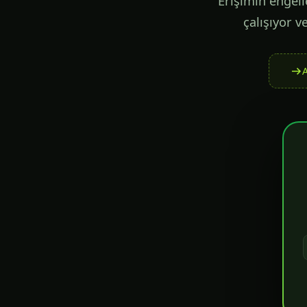
Erişimin engell
çalışıyor v
A