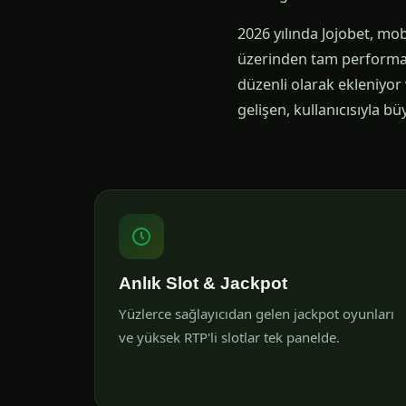
2026 yılında Jojobet, m
üzerinden tam performans
düzenli olarak ekleniyor 
gelişen, kullanıcısıyla 
Anlık Slot & Jackpot
Yüzlerce sağlayıcıdan gelen jackpot oyunları
ve yüksek RTP'li slotlar tek panelde.