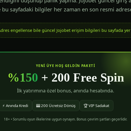
endiğini düşünüp panik yapma. Jojobet güncel giriş a
e bu sayfadaki bilgiler her zaman en son resmi adrese
dres engellense bile güncel Jojobet erişim bilgileri bu sayfada yer a
YENI ÜYE HOŞ GELDIN PAKETI
%150
+ 200 Free Spin
İlk yatırımına özel bonus, anında hesabında.
⚡ Anında Kredi
🎰 200 Ücretsiz Dönüş
🏆 VIP Sadakat
18+ • Sorumlu oyun ilkelerine uygun oynayın. Bonus çevrim şartları geçerlidir.