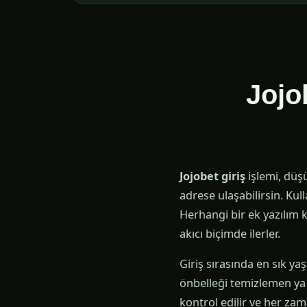
Jojo
Jojobet giriş
işlemi, düş
adrese ulaşabilirsin. Kull
Herhangi bir ek yazılım
akıcı biçimde ilerler.
Giriş sırasında en sık ya
önbelleği temizlemen ya d
kontrol edilir ve her za