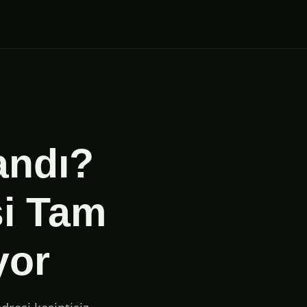
andı?
i Tam
yor