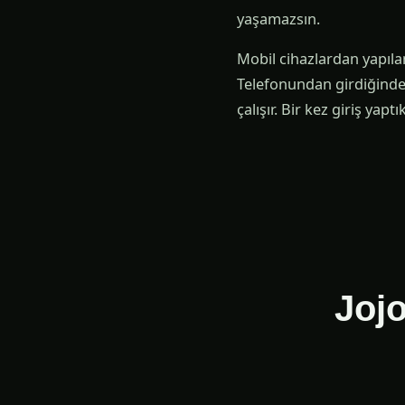
yaşamazsın.
Mobil cihazlardan yapılan
Telefonundan girdiğinde
çalışır. Bir kez giriş yap
Jojo