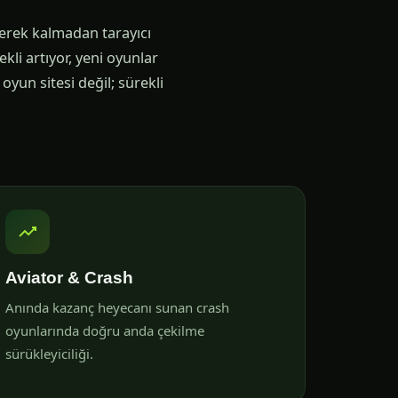
erek kalmadan tarayıcı
li artıyor, yeni oyunlar
oyun sitesi değil; sürekli
Aviator & Crash
Anında kazanç heyecanı sunan crash
oyunlarında doğru anda çekilme
sürükleyiciliği.