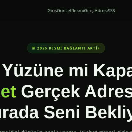
Giriş
Güncel
Resmi
Giriş Adresi
SSS
🚨 2026 RESMI BAĞLANTI AKTIF
 Yüzüne mi Kap
et
Gerçek Adres
rada Seni Bekli