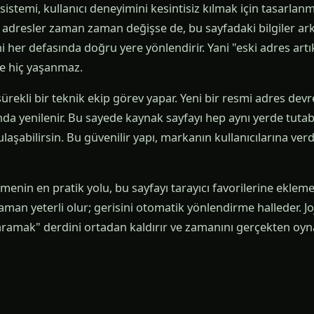
sistemi, kullanıcı deneyimini kesintisiz kılmak için tasarlanmı
 adresler zaman zaman değişse de, bu sayfadaki bilgiler ar
ni her defasında doğru yere yönlendirir. Yani "eski adres ar
e hiç yaşanmaz.
sürekli bir teknik ekip görev yapar. Yeni bir resmi adres devr
a yenilenir. Bu sayede kaynak sayfayı hep aynı yerde tutabili
laşabilirsin. Bu güvenilir yapı, markanın kullanıcılarına ve
enin en pratik yolu, bu sayfayı tarayıcı favorilerine ekleme
laman yeterli olur; gerisini otomatik yönlendirme halleder. J
aramak" derdini ortadan kaldırır ve zamanını gerçekten oyn