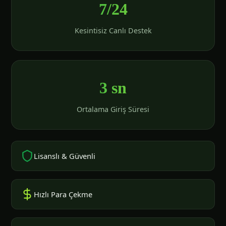
7/24
Kesintisiz Canlı Destek
3 sn
Ortalama Giriş Süresi
Lisanslı & Güvenli
Hızlı Para Çekme