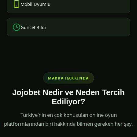
Mobil Uyumlu
Güncel Bilgi
MARKA HAKKINDA
Jojobet Nedir ve Neden Tercih
Ediliyor?
Türkiye'nin en çok konuşulan online oyun
platformlarından biri hakkında bilmen gereken her şey.