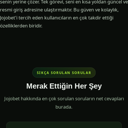
senin yerine çözer. Tek görevi, seni en kısa yoldan güncel ve
resmi giriş adresine ulaştırmaktır. Bu güven ve kolaylık,
Jojobet'i tercih eden kullanıcıların en çok takdir ettiği
özelliklerden biridir.
SIKÇA SORULAN SORULAR
Merak Ettiğin Her Şey
Jojobet hakkında en çok sorulan soruların net cevapları
burada.