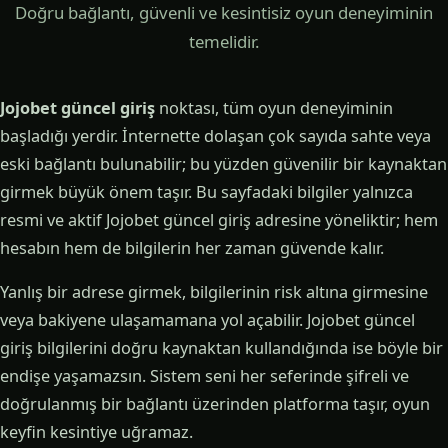
Doğru bağlantı, güvenli ve kesintisiz oyun deneyiminin
temelidir.
Jojobet güncel giriş
noktası, tüm oyun deneyiminin
başladığı yerdir. İnternette dolaşan çok sayıda sahte veya
eski bağlantı bulunabilir; bu yüzden güvenilir bir kaynaktan
girmek büyük önem taşır. Bu sayfadaki bilgiler yalnızca
resmi ve aktif Jojobet güncel giriş adresine yöneliktir; hem
hesabın hem de bilgilerin her zaman güvende kalır.
Yanlış bir adrese girmek, bilgilerinin risk altına girmesine
veya bakiyene ulaşamamana yol açabilir. Jojobet güncel
giriş bilgilerini doğru kaynaktan kullandığında ise böyle bir
endişe yaşamazsın. Sistem seni her seferinde şifreli ve
doğrulanmış bir bağlantı üzerinden platforma taşır, oyun
keyfin kesintiye uğramaz.