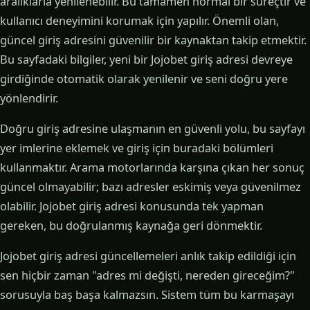
aralıklarla yenilenebilir. Bu tamamen normal bir süreçtir ve
kullanıcı deneyimini korumak için yapılır. Önemli olan,
güncel giriş adresini güvenilir bir kaynaktan takip etmektir.
Bu sayfadaki bilgiler, yeni bir Jojobet giriş adresi devreye
girdiğinde otomatik olarak yenilenir ve seni doğru yere
yönlendirir.
Doğru giriş adresine ulaşmanın en güvenli yolu, bu sayfayı
yer imlerine eklemek ve giriş için buradaki bölümleri
kullanmaktır. Arama motorlarında karşına çıkan her sonuç
güncel olmayabilir; bazı adresler eskimiş veya güvenilmez
olabilir. Jojobet giriş adresi konusunda tek yapman
gereken, bu doğrulanmış kaynağa geri dönmektir.
Jojobet giriş adresi güncellemeleri anlık takip edildiği için
sen hiçbir zaman "adres mi değişti, nereden gireceğim?"
sorusuyla baş başa kalmazsın. Sistem tüm bu karmaşayı