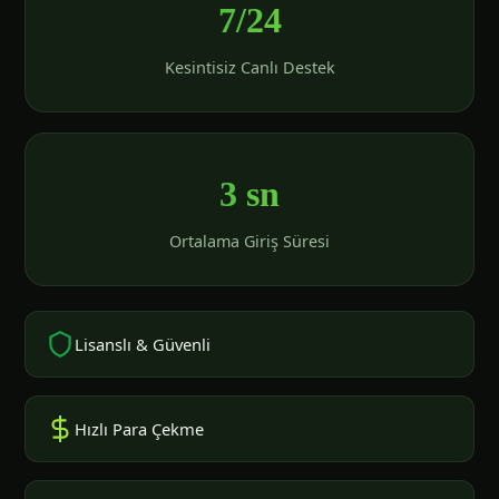
7/24
Kesintisiz Canlı Destek
3 sn
Ortalama Giriş Süresi
Lisanslı & Güvenli
Hızlı Para Çekme