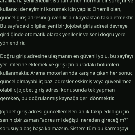
aralıklarla yenilenebilir. Bu tamamen normal bir süreçtir ve
kullanıcı deneyimini korumak için yapılır. Önemli olan,
güncel giriş adresini güvenilir bir kaynaktan takip etmektir.
Bu sayfadaki bilgiler, yeni bir Jojobet giriş adresi devreye
girdiğinde otomatik olarak yenilenir ve seni doğru yere
yönlendirir.
Doğru giriş adresine ulaşmanın en güvenli yolu, bu sayfayı
yer imlerine eklemek ve giriş için buradaki bölümleri
kullanmaktır. Arama motorlarında karşına çıkan her sonuç
güncel olmayabilir; bazı adresler eskimiş veya güvenilmez
olabilir. Jojobet giriş adresi konusunda tek yapman
gereken, bu doğrulanmış kaynağa geri dönmektir.
Jojobet giriş adresi güncellemeleri anlık takip edildiği için
sen hiçbir zaman "adres mi değişti, nereden gireceğim?"
sorusuyla baş başa kalmazsın. Sistem tüm bu karmaşayı