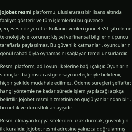
Jojobet resmi
platformu, uluslararası bir lisans altında
faaliyet gösterir ve tüm işlemlerini bu güvence
çerçevesinde yürütür. Kullanıcı verileri güncel SSL şifreleme
teknolojisiyle korunur; kişisel ve finansal bilgilerin üçüncü
taraflarla paylaşılmaz. Bu güvenlik katmanları, oyuncuların
gönül rahatlığıyla oynamasını sağlayan temel unsurlardır.
Resmi platform, adil oyun ilkelerine bağlı çalışır. Oyunların
sonuçları bağımsız rastgele sayı üreteçleriyle belirlenir,
hiçbir şekilde müdahale edilmez. Ödeme süreçleri şeffaftır;
hangi yöntemle ne kadar sürede işlem yapılacağı açıkça
belirtilir. Jojobet resmi hizmetinin en güçlü yanlarından biri,
bu netlik ve dürüstlük anlayışıdır.
Resmi olmayan kopya sitelerden uzak durmak, güvenliğin
ilk kuralıdır. Jojobet resmi adresine yalnızca doğrulanmış