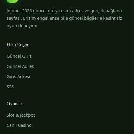
Jojobet 2026 güncel giriş, resmi adres ve gerçek bağlantı
sayfası. Erişim engellense bile güncel bilgilerle kesintisiz
oyun deneyimi.
Hızlı Erişim
Güncel Giriş
Güncel Adres
Giriş Adresi
SSS
Oyunlar
Slot & Jackpot
Canlı Casino