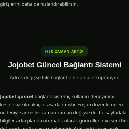
girişlerini daha da hızlandırabilirsin.
HER ZAMAN AKTIF
Jojobet Güncel Bağlantı Sistemi
Adres değişse bile bağlantın bir an bile kopmuyor.
Jojobet güncel
bağlantı sistemi, kullanıcı deneyimini
kesintisiz kılmak için tasarlanmıştır. Erişim düzenlemeleri
nedeniyle adresler zaman zaman değişse de, bu sayfadaki
bilgiler arka planda otomatik olarak güncellenir ve seni her
defasında doğru yere yönlendirir. Yani "eski adres artık