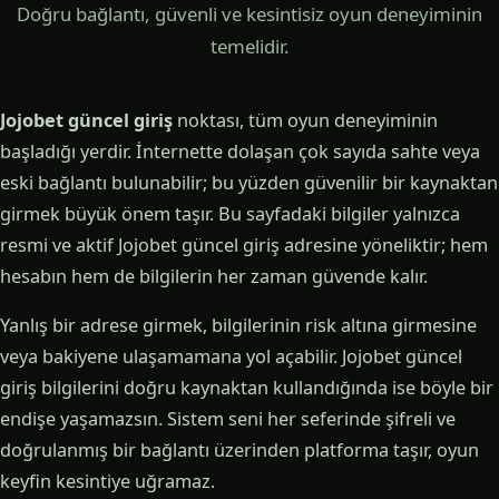
Doğru bağlantı, güvenli ve kesintisiz oyun deneyiminin
temelidir.
Jojobet güncel giriş
noktası, tüm oyun deneyiminin
başladığı yerdir. İnternette dolaşan çok sayıda sahte veya
eski bağlantı bulunabilir; bu yüzden güvenilir bir kaynaktan
girmek büyük önem taşır. Bu sayfadaki bilgiler yalnızca
resmi ve aktif Jojobet güncel giriş adresine yöneliktir; hem
hesabın hem de bilgilerin her zaman güvende kalır.
Yanlış bir adrese girmek, bilgilerinin risk altına girmesine
veya bakiyene ulaşamamana yol açabilir. Jojobet güncel
giriş bilgilerini doğru kaynaktan kullandığında ise böyle bir
endişe yaşamazsın. Sistem seni her seferinde şifreli ve
doğrulanmış bir bağlantı üzerinden platforma taşır, oyun
keyfin kesintiye uğramaz.