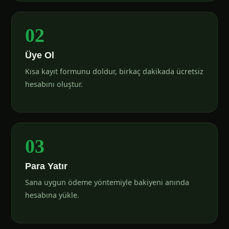
02
Üye Ol
Kısa kayıt formunu doldur, birkaç dakikada ücretsiz
hesabını oluştur.
03
Para Yatır
Sana uygun ödeme yöntemiyle bakiyeni anında
hesabına yükle.