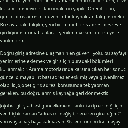
aralıklarla yenilenebilir. Bu tamamen normal bir süreçtir ve
kullanıcı deneyimini korumak için yapılır. Önemli olan,
güncel giriş adresini güvenilir bir kaynaktan takip etmektir.
Bu sayfadaki bilgiler, yeni bir Jojobet giriş adresi devreye
girdiğinde otomatik olarak yenilenir ve seni doğru yere
yönlendirir.
Doğru giriş adresine ulaşmanın en güvenli yolu, bu sayfayı
yer imlerine eklemek ve giriş için buradaki bölümleri
kullanmaktır. Arama motorlarında karşına çıkan her sonuç
güncel olmayabilir; bazı adresler eskimiş veya güvenilmez
olabilir. Jojobet giriş adresi konusunda tek yapman
gereken, bu doğrulanmış kaynağa geri dönmektir.
Jojobet giriş adresi güncellemeleri anlık takip edildiği için
sen hiçbir zaman "adres mi değişti, nereden gireceğim?"
sorusuyla baş başa kalmazsın. Sistem tüm bu karmaşayı