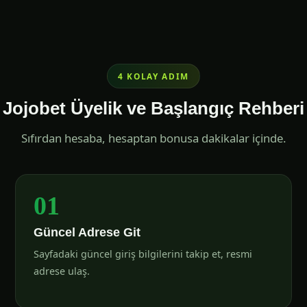
4 KOLAY ADIM
Jojobet Üyelik ve Başlangıç Rehberi
Sıfırdan hesaba, hesaptan bonusa dakikalar içinde.
01
Güncel Adrese Git
Sayfadaki güncel giriş bilgilerini takip et, resmi
adrese ulaş.