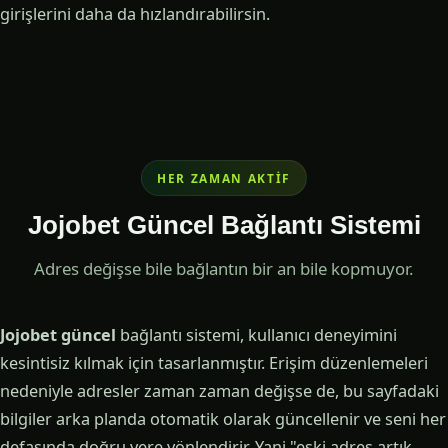
girişlerini daha da hızlandırabilirsin.
HER ZAMAN AKTIF
Jojobet Güncel Bağlantı Sistemi
Adres değişse bile bağlantın bir an bile kopmuyor.
Jojobet güncel
bağlantı sistemi, kullanıcı deneyimini
kesintisiz kılmak için tasarlanmıştır. Erişim düzenlemeleri
nedeniyle adresler zaman zaman değişse de, bu sayfadaki
bilgiler arka planda otomatik olarak güncellenir ve seni her
defasında doğru yere yönlendirir. Yani "eski adres artık