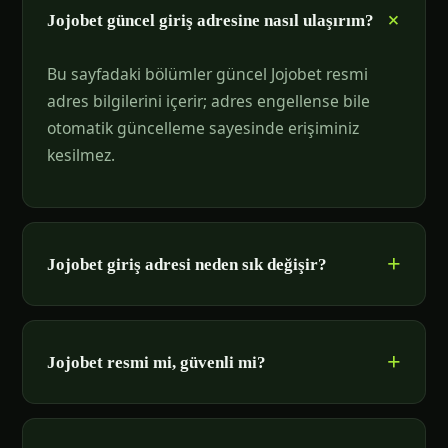
Jojobet güncel giriş adresine nasıl ulaşırım?
Bu sayfadaki bölümler güncel Jojobet resmi
adres bilgilerini içerir; adres engellense bile
otomatik güncelleme sayesinde erişiminiz
kesilmez.
Jojobet giriş adresi neden sık değişir?
Jojobet resmi mi, güvenli mi?