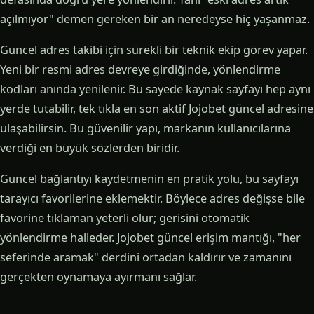
açılmıyor" demen gereken bir an neredeyse hiç yaşanmaz.
Güncel adres takibi için sürekli bir teknik ekip görev yapar.
Yeni bir resmi adres devreye girdiğinde, yönlendirme
kodları anında yenilenir. Bu sayede kaynak sayfayı hep aynı
yerde tutabilir, tek tıkla en son aktif Jojobet güncel adresine
ulaşabilirsin. Bu güvenilir yapı, markanın kullanıcılarına
verdiği en büyük sözlerden biridir.
Güncel bağlantıyı kaydetmenin en pratik yolu, bu sayfayı
tarayıcı favorilerine eklemektir. Böylece adres değişse bile
favorine tıklaman yeterli olur; gerisini otomatik
yönlendirme halleder. Jojobet güncel erişim mantığı, "her
seferinde aramak" derdini ortadan kaldırır ve zamanını
gerçekten oynamaya ayırmanı sağlar.