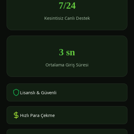
7/24
Kesintisiz Canlı Destek
3 sn
Ortalama Giriş Süresi
Lisanslı & Güvenli
Hızlı Para Çekme