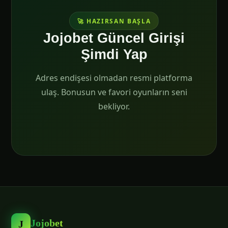
🚀 HAZIRSAN BAŞLA
Jojobet Güncel Girişi
Şimdi Yap
Adres endişesi olmadan resmi platforma
ulaş. Bonusun ve favori oyunların seni
bekliyor.
Jojobet
J