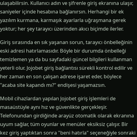
ulaşabilirsin. Kullanıcı adın ve şifrenle giriş ekranına ulaşır,
saniyeler içinde hesabına bağlanırsın. Herhangi bir ek
yazılım kurmana, karmaşık ayarlarla uğraşmana gerek
yoktur; her şey tarayıcı üzerinden akıcı biçimde ilerler.
Giriş sırasında en sık yaşanan sorun, tarayıcı önbelleğinin
eski adresi hatırlamasıdır. Böyle bir durumda önbelleği
temizlemen ya da bu sayfadaki güncel bilgileri kullanman
yeterli olur. Jojobet giriş bağlantısı sürekli kontrol edilir ve
her zaman en son çalışan adrese işaret eder, böylece
"acaba site kapandı mı?" endişesi yaşamazsın.
Mobil cihazlardan yapılan Jojobet giriş işlemleri de
masaüstüyle aynı hız ve güvenlikte gerçekleşir.
Telefonundan girdiğinde arayüz otomatik olarak ekranına
uyum sağlar, tüm oyunlar ve menüler eksiksiz çalışır. Bir
kez giriş yaptıktan sonra "beni hatırla" seçeneğiyle sonraki