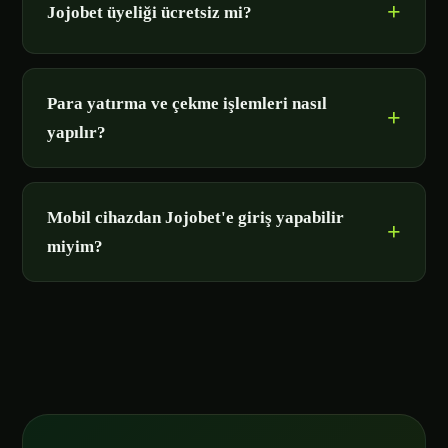
Jojobet üyeliği ücretsiz mi?
Para yatırma ve çekme işlemleri nasıl
yapılır?
Mobil cihazdan Jojobet'e giriş yapabilir
miyim?