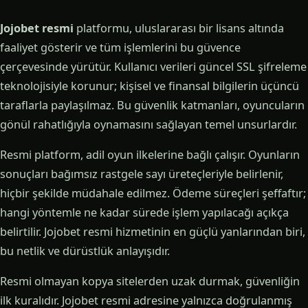
Jojobet resmi
platformu, uluslararası bir lisans altında
faaliyet gösterir ve tüm işlemlerini bu güvence
çerçevesinde yürütür. Kullanıcı verileri güncel SSL şifreleme
teknolojisiyle korunur; kişisel ve finansal bilgilerin üçüncü
taraflarla paylaşılmaz. Bu güvenlik katmanları, oyuncuların
gönül rahatlığıyla oynamasını sağlayan temel unsurlardır.
Resmi platform, adil oyun ilkelerine bağlı çalışır. Oyunların
sonuçları bağımsız rastgele sayı üreteçleriyle belirlenir,
hiçbir şekilde müdahale edilmez. Ödeme süreçleri şeffaftır;
hangi yöntemle ne kadar sürede işlem yapılacağı açıkça
belirtilir. Jojobet resmi hizmetinin en güçlü yanlarından biri,
bu netlik ve dürüstlük anlayışıdır.
Resmi olmayan kopya sitelerden uzak durmak, güvenliğin
ilk kuralıdır. Jojobet resmi adresine yalnızca doğrulanmış