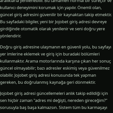
aralıklarla yenilenebilir. Bu tamamen normal bir süreçtir ve
kullanıcı deneyimini korumak için yapılır. Önemli olan,
güncel giriş adresini güvenilir bir kaynaktan takip etmektir.
Bu sayfadaki bilgiler, yeni bir Jojobet giriş adresi devreye
girdiğinde otomatik olarak yenilenir ve seni doğru yere
yönlendirir.
Doğru giriş adresine ulaşmanın en güvenli yolu, bu sayfayı
yer imlerine eklemek ve giriş için buradaki bölümleri
kullanmaktır. Arama motorlarında karşına çıkan her sonuç
güncel olmayabilir; bazı adresler eskimiş veya güvenilmez
olabilir. Jojobet giriş adresi konusunda tek yapman
gereken, bu doğrulanmış kaynağa geri dönmektir.
Jojobet giriş adresi güncellemeleri anlık takip edildiği için
sen hiçbir zaman "adres mi değişti, nereden gireceğim?"
sorusuyla baş başa kalmazsın. Sistem tüm bu karmaşayı