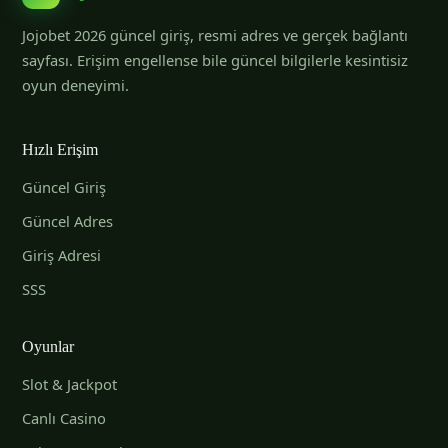
Jojobet 2026 güncel giriş, resmi adres ve gerçek bağlantı
sayfası. Erişim engellense bile güncel bilgilerle kesintisiz
oyun deneyimi.
Hızlı Erişim
Güncel Giriş
Güncel Adres
Giriş Adresi
SSS
Oyunlar
Slot & Jackpot
Canlı Casino