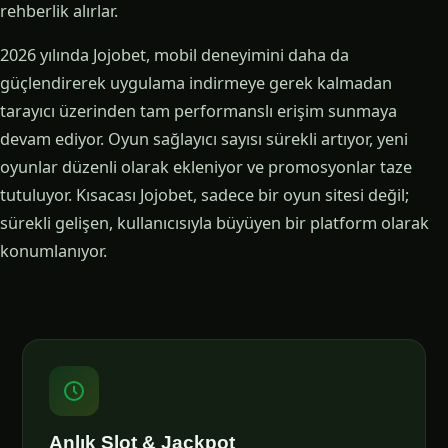
rehberlik alırlar.
2026 yılında Jojobet, mobil deneyimini daha da
güçlendirerek uygulama indirmeye gerek kalmadan
tarayıcı üzerinden tam performanslı erişim sunmaya
devam ediyor. Oyun sağlayıcı sayısı sürekli artıyor, yeni
oyunlar düzenli olarak ekleniyor ve promosyonlar taze
tutuluyor. Kısacası Jojobet, sadece bir oyun sitesi değil;
sürekli gelişen, kullanıcısıyla büyüyen bir platform olarak
konumlanıyor.
Anlık Slot & Jackpot