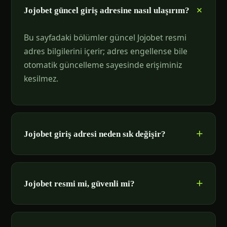
Jojobet güncel giriş adresine nasıl ulaşırım?
Bu sayfadaki bölümler güncel Jojobet resmi
adres bilgilerini içerir; adres engellense bile
otomatik güncelleme sayesinde erişiminiz
kesilmez.
Jojobet giriş adresi neden sık değişir?
Jojobet resmi mi, güvenli mi?