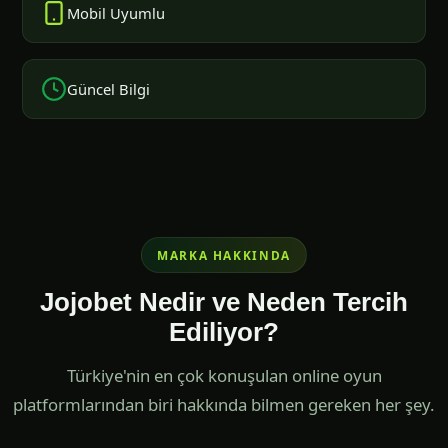
Mobil Uyumlu
Güncel Bilgi
MARKA HAKKINDA
Jojobet Nedir ve Neden Tercih
Ediliyor?
Türkiye'nin en çok konuşulan online oyun
platformlarından biri hakkında bilmen gereken her şey.