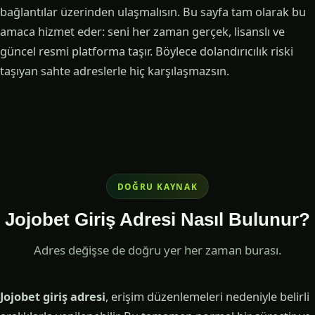
bağlantılar üzerinden ulaşmalısın. Bu sayfa tam olarak bu
amaca hizmet eder: seni her zaman gerçek, lisanslı ve
güncel resmi platforma taşır. Böylece dolandırıcılık riski
taşıyan sahte adreslerle hiç karşılaşmazsın.
DOĞRU KAYNAK
Jojobet Giriş Adresi Nasıl Bulunur?
Adres değişse de doğru yer her zaman burası.
Jojobet giriş adresi
, erişim düzenlemeleri nedeniyle belirli