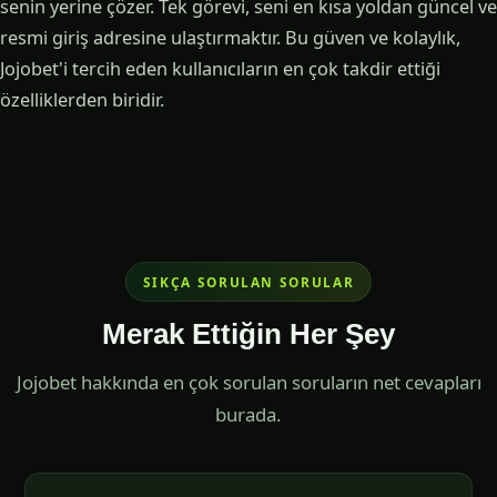
senin yerine çözer. Tek görevi, seni en kısa yoldan güncel ve
resmi giriş adresine ulaştırmaktır. Bu güven ve kolaylık,
Jojobet'i tercih eden kullanıcıların en çok takdir ettiği
özelliklerden biridir.
SIKÇA SORULAN SORULAR
Merak Ettiğin Her Şey
Jojobet hakkında en çok sorulan soruların net cevapları
burada.