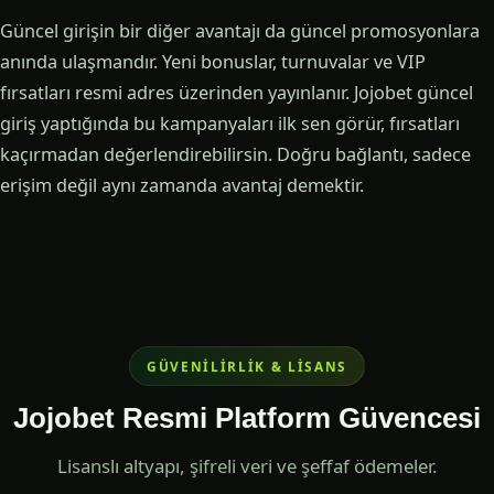
Güncel girişin bir diğer avantajı da güncel promosyonlara
anında ulaşmandır. Yeni bonuslar, turnuvalar ve VIP
fırsatları resmi adres üzerinden yayınlanır. Jojobet güncel
giriş yaptığında bu kampanyaları ilk sen görür, fırsatları
kaçırmadan değerlendirebilirsin. Doğru bağlantı, sadece
erişim değil aynı zamanda avantaj demektir.
GÜVENILIRLIK & LISANS
Jojobet Resmi Platform Güvencesi
Lisanslı altyapı, şifreli veri ve şeffaf ödemeler.