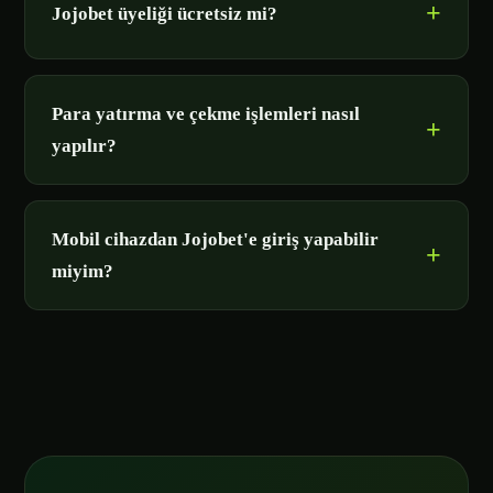
Jojobet üyeliği ücretsiz mi?
Para yatırma ve çekme işlemleri nasıl
yapılır?
Mobil cihazdan Jojobet'e giriş yapabilir
miyim?