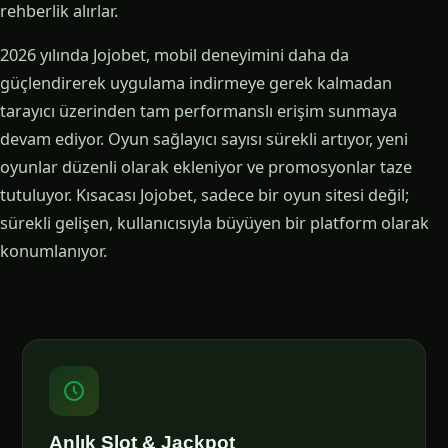
rehberlik alırlar.
2026 yılında Jojobet, mobil deneyimini daha da
güçlendirerek uygulama indirmeye gerek kalmadan
tarayıcı üzerinden tam performanslı erişim sunmaya
devam ediyor. Oyun sağlayıcı sayısı sürekli artıyor, yeni
oyunlar düzenli olarak ekleniyor ve promosyonlar taze
tutuluyor. Kısacası Jojobet, sadece bir oyun sitesi değil;
sürekli gelişen, kullanıcısıyla büyüyen bir platform olarak
konumlanıyor.
Anlık Slot & Jackpot