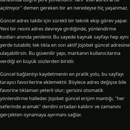
açılmıyor" demen gereken bir an neredeyse hiç yaşanmaz.
Güncel adres takibi için sürekli bir teknik ekip görev yapar.
Yeni bir resmi adres devreye girdiğinde, yönlendirme
kodları anında yenilenir. Bu sayede kaynak sayfayı hep aynı
yerde tutabilir, tek tıkla en son aktif Jojobet güncel adresine
ulaşabilirsin. Bu güvenilir yapı, markanın kullanıcılarına
verdiği en büyük sözlerden biridir.
Güncel bağlantıyı kaydetmenin en pratik yolu, bu sayfayı
tarayıcı favorilerine eklemektir. Böylece adres değişse bile
favorine tıklaman yeterli olur; gerisini otomatik
yönlendirme halleder. Jojobet güncel erişim mantığı, "her
seferinde aramak" derdini ortadan kaldırır ve zamanını
gerçekten oynamaya ayırmanı sağlar.