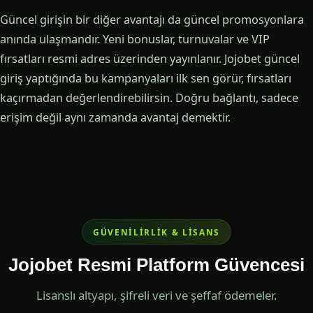
Güncel girişin bir diğer avantajı da güncel promosyonlara
anında ulaşmandır. Yeni bonuslar, turnuvalar ve VIP
fırsatları resmi adres üzerinden yayınlanır. Jojobet güncel
giriş yaptığında bu kampanyaları ilk sen görür, fırsatları
kaçırmadan değerlendirebilirsin. Doğru bağlantı, sadece
erişim değil aynı zamanda avantaj demektir.
GÜVENILIRLIK & LISANS
Jojobet Resmi Platform Güvencesi
Lisanslı altyapı, şifreli veri ve şeffaf ödemeler.