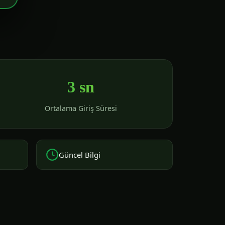
3 sn
Ortalama Giriş Süresi
Güncel Bilgi