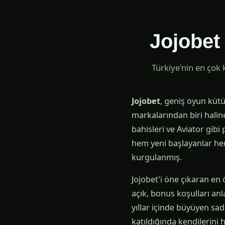
Jojobet
Türkiye'nin en çok
Jojobet
, geniş oyun kütü
markalarından biri halin
bahisleri ve Aviator gib
hem yeni başlayanlar hem
kurgulanmış.
Jojobet'i öne çıkaran en ö
açık, bonus koşulları anl
yıllar içinde büyüyen sad
katıldığında kendilerini 