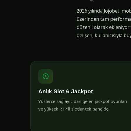
2026 yılında Jojobet, m
üzerinden tam performans
düzenli olarak ekleniyor 
gelişen, kullanıcısıyla 
Anlık Slot & Jackpot
Yüzlerce sağlayıcıdan gelen jackpot oyunları
ve yüksek RTP'li slotlar tek panelde.