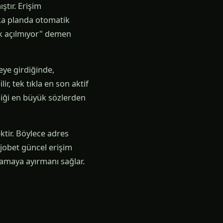
ştır. Erişim
ka planda otomatik
tık açılmıyor" demen
eye girdiğinde,
r, tek tıkla en son aktif
rdiği en büyük sözlerden
ktir. Böylece adres
ojobet güncel erişim
amaya ayırmanı sağlar.