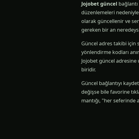
Jojobet güncel
bağlantı 
düzenlemeleri nedeniyle
olarak güncellenir ve se
gereken bir an neredeys
Güncel adres takibi için 
yönlendirme kodları anınd
Jojobet güncel adresine u
biridir.
Güncel bağlantıyı kaydetm
değişse bile favorine tık
mantığı, "her seferinde 