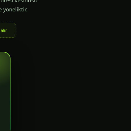
dresi kesintisiz
 yöneliktir.
lır.