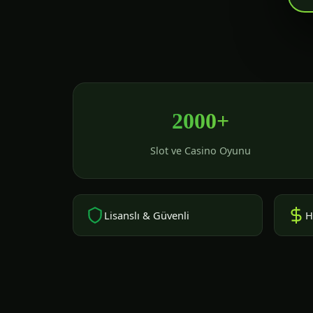
2000+
Slot ve Casino Oyunu
Lisanslı & Güvenli
H