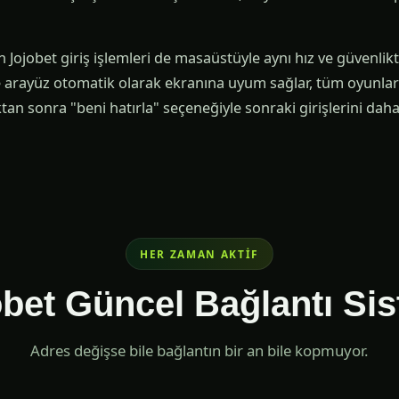
 Jojobet giriş işlemleri de masaüstüyle aynı hız ve güvenlikt
 arayüz otomatik olarak ekranına uyum sağlar, tüm oyunlar
tıktan sonra "beni hatırla" seçeneğiyle sonraki girişlerini daha
HER ZAMAN AKTIF
bet Güncel Bağlantı Si
Adres değişse bile bağlantın bir an bile kopmuyor.