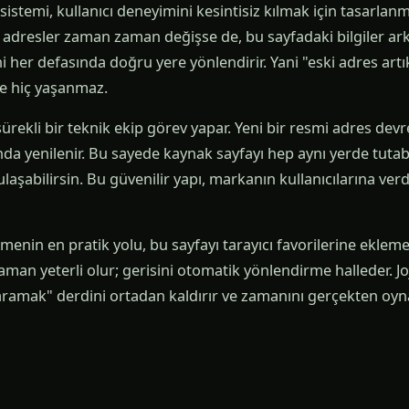
sistemi, kullanıcı deneyimini kesintisiz kılmak için tasarlanmı
 adresler zaman zaman değişse de, bu sayfadaki bilgiler ar
ni her defasında doğru yere yönlendirir. Yani "eski adres ar
e hiç yaşanmaz.
sürekli bir teknik ekip görev yapar. Yeni bir resmi adres devr
a yenilenir. Bu sayede kaynak sayfayı hep aynı yerde tutabili
laşabilirsin. Bu güvenilir yapı, markanın kullanıcılarına ve
enin en pratik yolu, bu sayfayı tarayıcı favorilerine ekleme
laman yeterli olur; gerisini otomatik yönlendirme halleder. J
aramak" derdini ortadan kaldırır ve zamanını gerçekten oyn