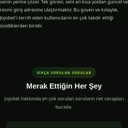
senin yerine çözer. Tek görevi, seni en kısa yoldan güncel ve
resmi giriş adresine ulaştırmaktır. Bu güven ve kolaylık,
Jojobet'i tercih eden kullanıcıların en çok takdir ettiği
özelliklerden biridir.
SIKÇA SORULAN SORULAR
Merak Ettiğin Her Şey
Jojobet hakkında en çok sorulan soruların net cevapları
burada.