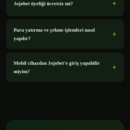
Jojobet üyeliği ücretsiz mi?
Para yatırma ve çekme işlemleri nasıl
yapılır?
Mobil cihazdan Jojobet'e giriş yapabilir
miyim?