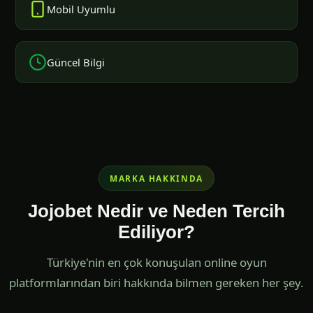
Mobil Uyumlu
Güncel Bilgi
MARKA HAKKINDA
Jojobet Nedir ve Neden Tercih
Ediliyor?
Türkiye'nin en çok konuşulan online oyun
platformlarından biri hakkında bilmen gereken her şey.