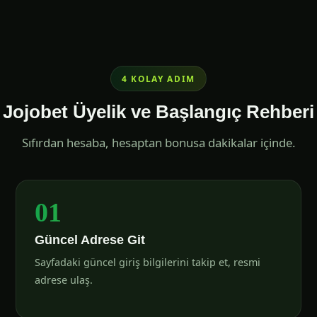
4 KOLAY ADIM
Jojobet Üyelik ve Başlangıç Rehberi
Sıfırdan hesaba, hesaptan bonusa dakikalar içinde.
01
Güncel Adrese Git
Sayfadaki güncel giriş bilgilerini takip et, resmi
adrese ulaş.