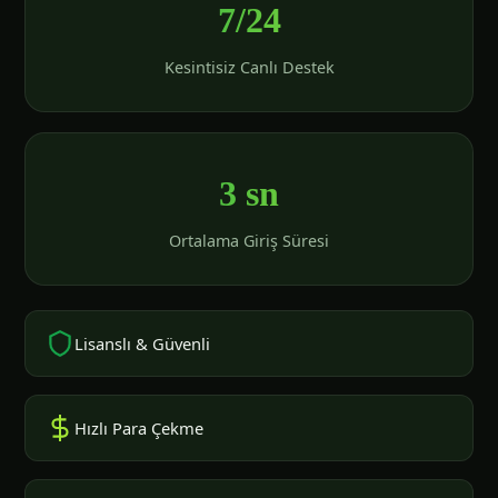
7/24
Kesintisiz Canlı Destek
3 sn
Ortalama Giriş Süresi
Lisanslı & Güvenli
Hızlı Para Çekme