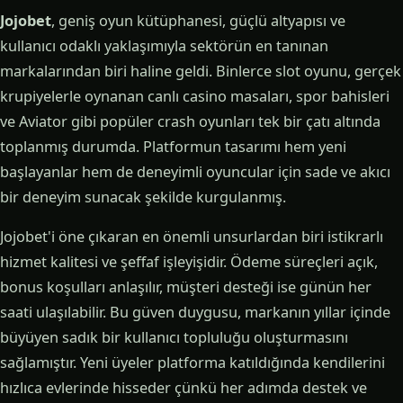
Jojobet
, geniş oyun kütüphanesi, güçlü altyapısı ve
kullanıcı odaklı yaklaşımıyla sektörün en tanınan
markalarından biri haline geldi. Binlerce slot oyunu, gerçek
krupiyelerle oynanan canlı casino masaları, spor bahisleri
ve Aviator gibi popüler crash oyunları tek bir çatı altında
toplanmış durumda. Platformun tasarımı hem yeni
başlayanlar hem de deneyimli oyuncular için sade ve akıcı
bir deneyim sunacak şekilde kurgulanmış.
Jojobet'i öne çıkaran en önemli unsurlardan biri istikrarlı
hizmet kalitesi ve şeffaf işleyişidir. Ödeme süreçleri açık,
bonus koşulları anlaşılır, müşteri desteği ise günün her
saati ulaşılabilir. Bu güven duygusu, markanın yıllar içinde
büyüyen sadık bir kullanıcı topluluğu oluşturmasını
sağlamıştır. Yeni üyeler platforma katıldığında kendilerini
hızlıca evlerinde hisseder çünkü her adımda destek ve