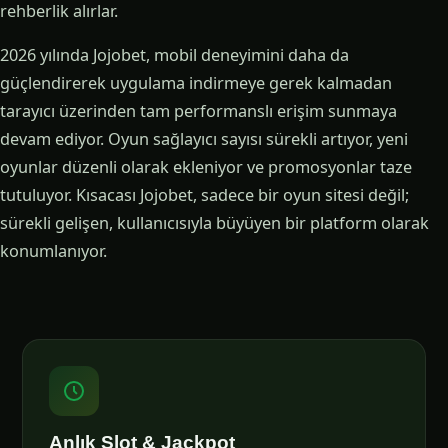
rehberlik alırlar.
2026 yılında Jojobet, mobil deneyimini daha da
güçlendirerek uygulama indirmeye gerek kalmadan
tarayıcı üzerinden tam performanslı erişim sunmaya
devam ediyor. Oyun sağlayıcı sayısı sürekli artıyor, yeni
oyunlar düzenli olarak ekleniyor ve promosyonlar taze
tutuluyor. Kısacası Jojobet, sadece bir oyun sitesi değil;
sürekli gelişen, kullanıcısıyla büyüyen bir platform olarak
konumlanıyor.
Anlık Slot & Jackpot