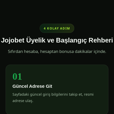
4 KOLAY ADIM
Jojobet Üyelik ve Başlangıç Rehberi
Sıfırdan hesaba, hesaptan bonusa dakikalar içinde.
01
Güncel Adrese Git
Sayfadaki güncel giriş bilgilerini takip et, resmi
adrese ulaş.