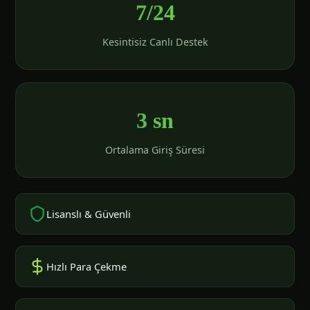
7/24
Kesintisiz Canlı Destek
3 sn
Ortalama Giriş Süresi
Lisanslı & Güvenli
Hızlı Para Çekme