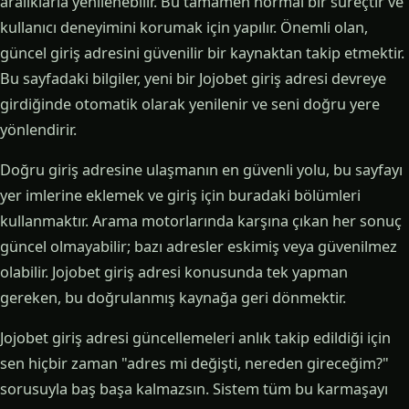
aralıklarla yenilenebilir. Bu tamamen normal bir süreçtir ve
kullanıcı deneyimini korumak için yapılır. Önemli olan,
güncel giriş adresini güvenilir bir kaynaktan takip etmektir.
Bu sayfadaki bilgiler, yeni bir Jojobet giriş adresi devreye
girdiğinde otomatik olarak yenilenir ve seni doğru yere
yönlendirir.
Doğru giriş adresine ulaşmanın en güvenli yolu, bu sayfayı
yer imlerine eklemek ve giriş için buradaki bölümleri
kullanmaktır. Arama motorlarında karşına çıkan her sonuç
güncel olmayabilir; bazı adresler eskimiş veya güvenilmez
olabilir. Jojobet giriş adresi konusunda tek yapman
gereken, bu doğrulanmış kaynağa geri dönmektir.
Jojobet giriş adresi güncellemeleri anlık takip edildiği için
sen hiçbir zaman "adres mi değişti, nereden gireceğim?"
sorusuyla baş başa kalmazsın. Sistem tüm bu karmaşayı