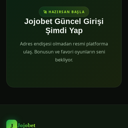
🚀 HAZIRSAN BAŞLA
Jojobet Güncel Girişi
Şimdi Yap
Adres endişesi olmadan resmi platforma
ulaş. Bonusun ve favori oyunların seni
bekliyor.
Jojobet
J