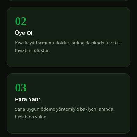
02
Üye Ol
Kısa kayıt formunu doldur, birkaç dakikada ücretsiz
hesabını oluştur.
03
Para Yatır
Sana uygun ödeme yöntemiyle bakiyeni anında
hesabına yükle.