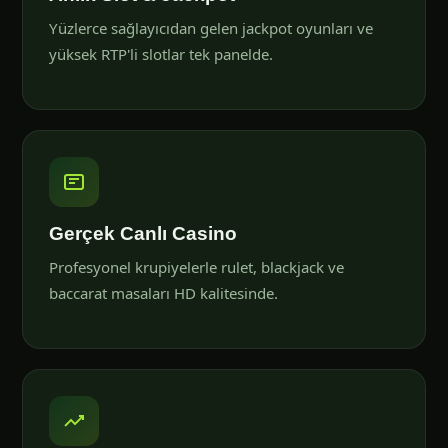
Yüzlerce sağlayıcıdan gelen jackpot oyunları ve
yüksek RTP'li slotlar tek panelde.
Gerçek Canlı Casino
Profesyonel krupiyelerle rulet, blackjack ve
baccarat masaları HD kalitesinde.