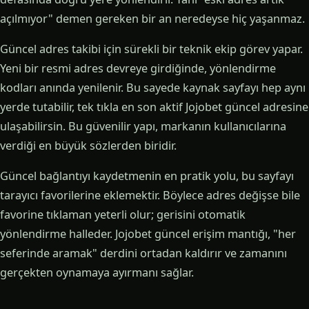
açılmıyor" demen gereken bir an neredeyse hiç yaşanmaz.
Güncel adres takibi için sürekli bir teknik ekip görev yapar.
Yeni bir resmi adres devreye girdiğinde, yönlendirme
kodları anında yenilenir. Bu sayede kaynak sayfayı hep aynı
yerde tutabilir, tek tıkla en son aktif Jojobet güncel adresine
ulaşabilirsin. Bu güvenilir yapı, markanın kullanıcılarına
verdiği en büyük sözlerden biridir.
Güncel bağlantıyı kaydetmenin en pratik yolu, bu sayfayı
tarayıcı favorilerine eklemektir. Böylece adres değişse bile
favorine tıklaman yeterli olur; gerisini otomatik
yönlendirme halleder. Jojobet güncel erişim mantığı, "her
seferinde aramak" derdini ortadan kaldırır ve zamanını
gerçekten oynamaya ayırmanı sağlar.