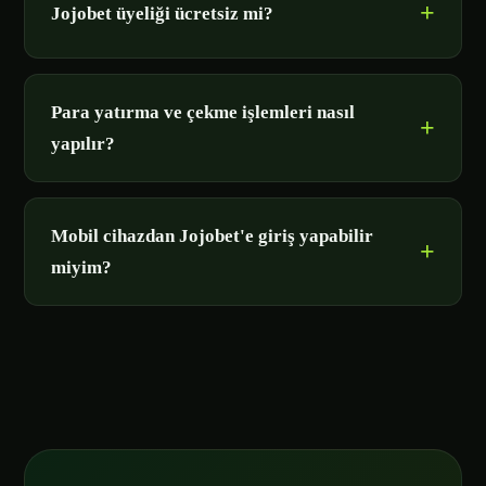
Jojobet üyeliği ücretsiz mi?
Para yatırma ve çekme işlemleri nasıl
yapılır?
Mobil cihazdan Jojobet'e giriş yapabilir
miyim?