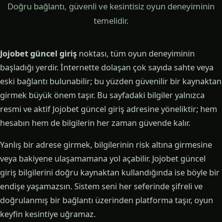
Doğru bağlantı, güvenli ve kesintisiz oyun deneyiminin
temelidir.
Jojobet güncel giriş
noktası, tüm oyun deneyiminin
başladığı yerdir. İnternette dolaşan çok sayıda sahte veya
eski bağlantı bulunabilir; bu yüzden güvenilir bir kaynaktan
girmek büyük önem taşır. Bu sayfadaki bilgiler yalnızca
resmi ve aktif Jojobet güncel giriş adresine yöneliktir; hem
hesabın hem de bilgilerin her zaman güvende kalır.
Yanlış bir adrese girmek, bilgilerinin risk altına girmesine
veya bakiyene ulaşamamana yol açabilir. Jojobet güncel
giriş bilgilerini doğru kaynaktan kullandığında ise böyle bir
endişe yaşamazsın. Sistem seni her seferinde şifreli ve
doğrulanmış bir bağlantı üzerinden platforma taşır, oyun
keyfin kesintiye uğramaz.