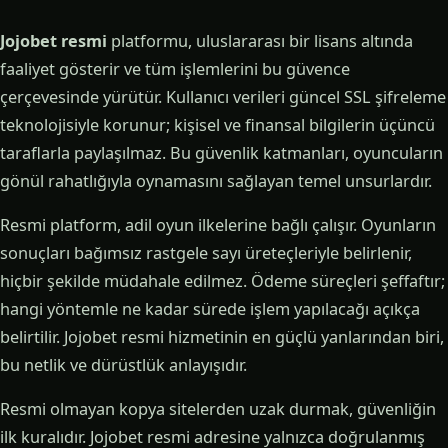
Jojobet resmi
platformu, uluslararası bir lisans altında
faaliyet gösterir ve tüm işlemlerini bu güvence
çerçevesinde yürütür. Kullanıcı verileri güncel SSL şifreleme
teknolojisiyle korunur; kişisel ve finansal bilgilerin üçüncü
taraflarla paylaşılmaz. Bu güvenlik katmanları, oyuncuların
gönül rahatlığıyla oynamasını sağlayan temel unsurlardır.
Resmi platform, adil oyun ilkelerine bağlı çalışır. Oyunların
sonuçları bağımsız rastgele sayı üreteçleriyle belirlenir,
hiçbir şekilde müdahale edilmez. Ödeme süreçleri şeffaftır;
hangi yöntemle ne kadar sürede işlem yapılacağı açıkça
belirtilir. Jojobet resmi hizmetinin en güçlü yanlarından biri,
bu netlik ve dürüstlük anlayışıdır.
Resmi olmayan kopya sitelerden uzak durmak, güvenliğin
ilk kuralıdır. Jojobet resmi adresine yalnızca doğrulanmış