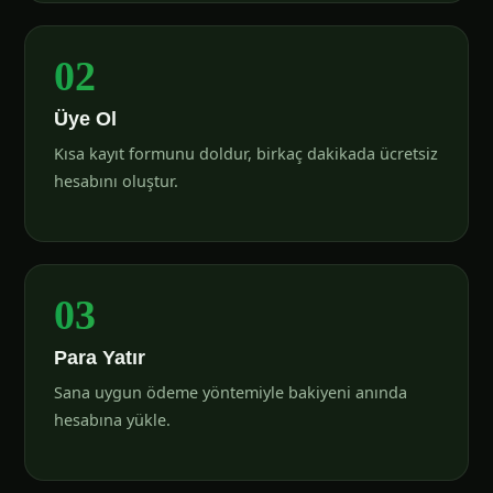
02
Üye Ol
Kısa kayıt formunu doldur, birkaç dakikada ücretsiz
hesabını oluştur.
03
Para Yatır
Sana uygun ödeme yöntemiyle bakiyeni anında
hesabına yükle.