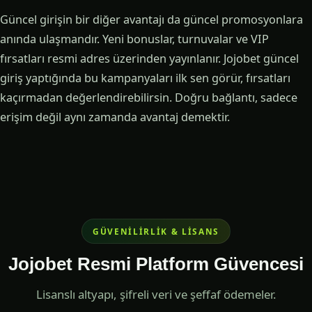
Güncel girişin bir diğer avantajı da güncel promosyonlara
anında ulaşmandır. Yeni bonuslar, turnuvalar ve VIP
fırsatları resmi adres üzerinden yayınlanır. Jojobet güncel
giriş yaptığında bu kampanyaları ilk sen görür, fırsatları
kaçırmadan değerlendirebilirsin. Doğru bağlantı, sadece
erişim değil aynı zamanda avantaj demektir.
GÜVENILIRLIK & LISANS
Jojobet Resmi Platform Güvencesi
Lisanslı altyapı, şifreli veri ve şeffaf ödemeler.