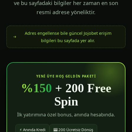
ve bu sayfadaki bilgiler her zaman en son
resmi adrese yöneliktir.
Adres engellense bile güncel Jojobet erişim
bilgileri bu sayfada yer alır.
YENI ÜYE HOŞ GELDIN PAKETI
%150
+ 200 Free
Spin
İlk yatırımına özel bonus, anında hesabında.
⚡ Anında Kredi
🎰 200 Ücretsiz Dönüş