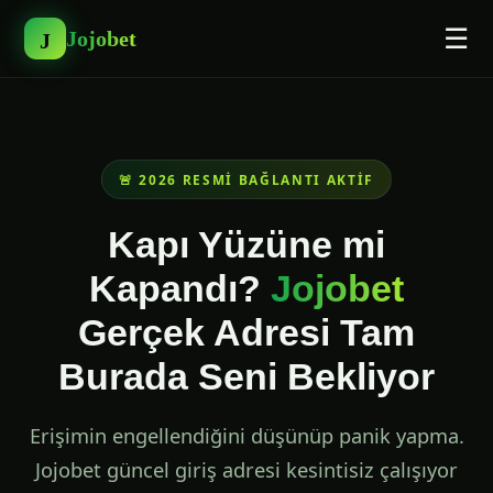
☰
Jojobet
J
🚨 2026 RESMI BAĞLANTI AKTIF
Kapı Yüzüne mi
Kapandı?
Jojobet
Gerçek Adresi Tam
Burada Seni Bekliyor
Erişimin engellendiğini düşünüp panik yapma.
Jojobet güncel giriş adresi kesintisiz çalışıyor