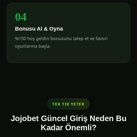
04
Bonusu Al & Oyna
%150 hoş geldin bonusunu talep et ve favori
oyunlarına başla.
TEK TIK YETER
Jojobet Güncel Giriş Neden Bu
Kadar Önemli?