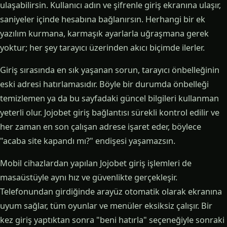
ulaşabilirsin. Kullanıcı adın ve şifrenle giriş ekranına ulaşır,
saniyeler içinde hesabına bağlanırsın. Herhangi bir ek
yazılım kurmana, karmaşık ayarlarla uğraşmana gerek
yoktur; her şey tarayıcı üzerinden akıcı biçimde ilerler.
Giriş sırasında en sık yaşanan sorun, tarayıcı önbelleğinin
eski adresi hatırlamasıdır. Böyle bir durumda önbelleği
temizlemen ya da bu sayfadaki güncel bilgileri kullanman
yeterli olur. Jojobet giriş bağlantısı sürekli kontrol edilir ve
her zaman en son çalışan adrese işaret eder, böylece
"acaba site kapandı mı?" endişesi yaşamazsın.
Mobil cihazlardan yapılan Jojobet giriş işlemleri de
masaüstüyle aynı hız ve güvenlikte gerçekleşir.
Telefonundan girdiğinde arayüz otomatik olarak ekranına
uyum sağlar, tüm oyunlar ve menüler eksiksiz çalışır. Bir
kez giriş yaptıktan sonra "beni hatırla" seçeneğiyle sonraki