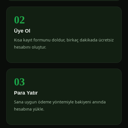
02
Üye Ol
Kısa kayıt formunu doldur, birkaç dakikada ücretsiz
hesabını oluştur.
03
Para Yatır
Sana uygun ödeme yöntemiyle bakiyeni anında
hesabına yükle.