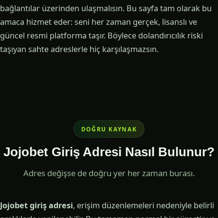
bağlantılar üzerinden ulaşmalısın. Bu sayfa tam olarak bu
amaca hizmet eder: seni her zaman gerçek, lisanslı ve
güncel resmi platforma taşır. Böylece dolandırıcılık riski
taşıyan sahte adreslerle hiç karşılaşmazsın.
DOĞRU KAYNAK
Jojobet Giriş Adresi Nasıl Bulunur?
Adres değişse de doğru yer her zaman burası.
Jojobet giriş adresi
, erişim düzenlemeleri nedeniyle belirli