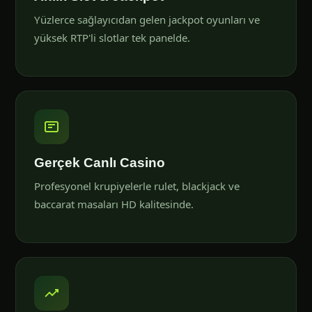
Yüzlerce sağlayıcıdan gelen jackpot oyunları ve
yüksek RTP'li slotlar tek panelde.
Gerçek Canlı Casino
Profesyonel krupiyelerle rulet, blackjack ve
baccarat masaları HD kalitesinde.