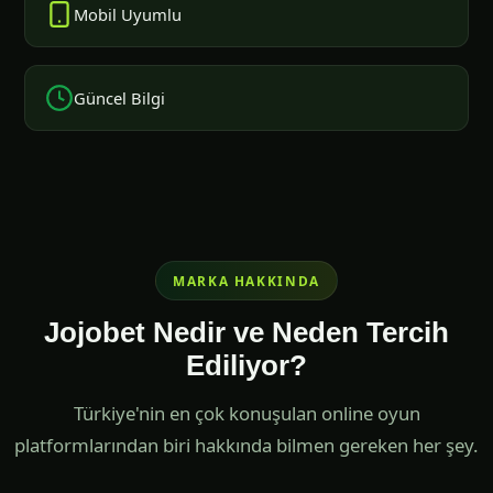
Mobil Uyumlu
Güncel Bilgi
MARKA HAKKINDA
Jojobet Nedir ve Neden Tercih
Ediliyor?
Türkiye'nin en çok konuşulan online oyun
platformlarından biri hakkında bilmen gereken her şey.