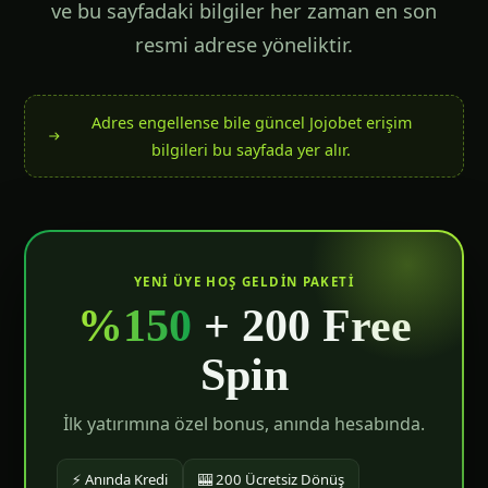
ve bu sayfadaki bilgiler her zaman en son
resmi adrese yöneliktir.
Adres engellense bile güncel Jojobet erişim
bilgileri bu sayfada yer alır.
YENI ÜYE HOŞ GELDIN PAKETI
%150
+ 200 Free
Spin
İlk yatırımına özel bonus, anında hesabında.
⚡ Anında Kredi
🎰 200 Ücretsiz Dönüş