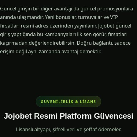
Güncel girişin bir diğer avantajı da güncel promosyonlara
anında ulaşmandır. Yeni bonuslar, turnuvalar ve VIP
fırsatları resmi adres üzerinden yayınlanır. Jojobet güncel
giriş yaptığında bu kampanyaları ilk sen görür, fırsatları
kaçırmadan değerlendirebilirsin. Doğru bağlantı, sadece
erişim değil aynı zamanda avantaj demektir.
GÜVENILIRLIK & LISANS
Jojobet Resmi Platform Güvencesi
Lisanslı altyapı, şifreli veri ve şeffaf ödemeler.