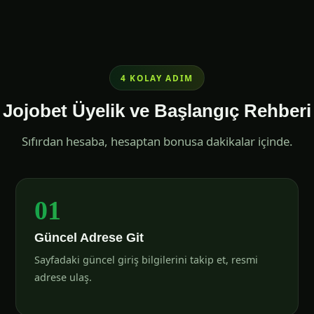
4 KOLAY ADIM
Jojobet Üyelik ve Başlangıç Rehberi
Sıfırdan hesaba, hesaptan bonusa dakikalar içinde.
01
Güncel Adrese Git
Sayfadaki güncel giriş bilgilerini takip et, resmi
adrese ulaş.