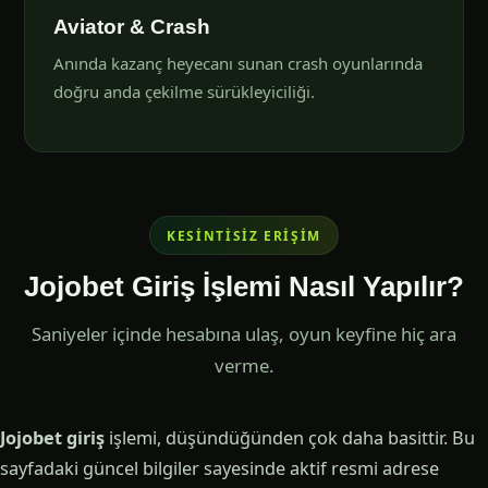
Aviator & Crash
Anında kazanç heyecanı sunan crash oyunlarında
doğru anda çekilme sürükleyiciliği.
KESINTISIZ ERIŞIM
Jojobet Giriş İşlemi Nasıl Yapılır?
Saniyeler içinde hesabına ulaş, oyun keyfine hiç ara
verme.
Jojobet giriş
işlemi, düşündüğünden çok daha basittir. Bu
sayfadaki güncel bilgiler sayesinde aktif resmi adrese