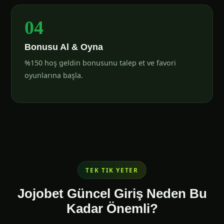
04
Bonusu Al & Oyna
%150 hoş geldin bonusunu talep et ve favori
oyunlarına başla.
TEK TIK YETER
Jojobet Güncel Giriş Neden Bu
Kadar Önemli?