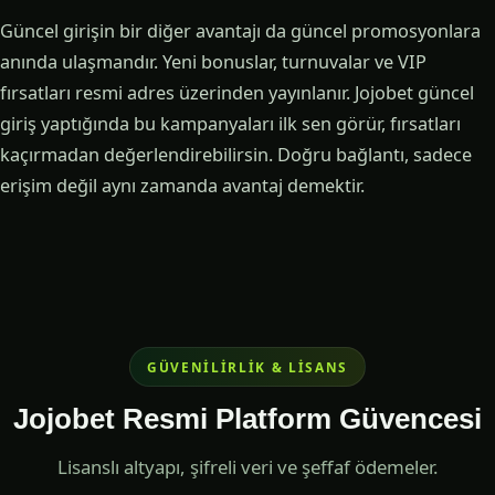
Güncel girişin bir diğer avantajı da güncel promosyonlara
anında ulaşmandır. Yeni bonuslar, turnuvalar ve VIP
fırsatları resmi adres üzerinden yayınlanır. Jojobet güncel
giriş yaptığında bu kampanyaları ilk sen görür, fırsatları
kaçırmadan değerlendirebilirsin. Doğru bağlantı, sadece
erişim değil aynı zamanda avantaj demektir.
GÜVENILIRLIK & LISANS
Jojobet Resmi Platform Güvencesi
Lisanslı altyapı, şifreli veri ve şeffaf ödemeler.