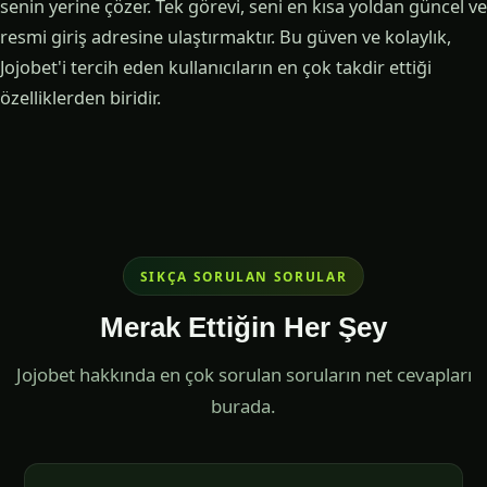
senin yerine çözer. Tek görevi, seni en kısa yoldan güncel ve
resmi giriş adresine ulaştırmaktır. Bu güven ve kolaylık,
Jojobet'i tercih eden kullanıcıların en çok takdir ettiği
özelliklerden biridir.
SIKÇA SORULAN SORULAR
Merak Ettiğin Her Şey
Jojobet hakkında en çok sorulan soruların net cevapları
burada.