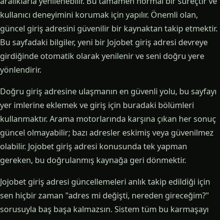
aralıklarla yenilenebilir. Bu tamamen normal bir süreçtir ve
kullanıcı deneyimini korumak için yapılır. Önemli olan,
güncel giriş adresini güvenilir bir kaynaktan takip etmektir.
Bu sayfadaki bilgiler, yeni bir Jojobet giriş adresi devreye
girdiğinde otomatik olarak yenilenir ve seni doğru yere
yönlendirir.
Doğru giriş adresine ulaşmanın en güvenli yolu, bu sayfayı
yer imlerine eklemek ve giriş için buradaki bölümleri
kullanmaktır. Arama motorlarında karşına çıkan her sonuç
güncel olmayabilir; bazı adresler eskimiş veya güvenilmez
olabilir. Jojobet giriş adresi konusunda tek yapman
gereken, bu doğrulanmış kaynağa geri dönmektir.
Jojobet giriş adresi güncellemeleri anlık takip edildiği için
sen hiçbir zaman "adres mi değişti, nereden gireceğim?"
sorusuyla baş başa kalmazsın. Sistem tüm bu karmaşayı