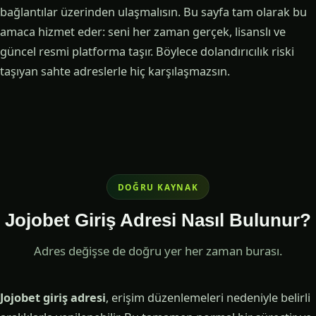
bağlantılar üzerinden ulaşmalısın. Bu sayfa tam olarak bu
amaca hizmet eder: seni her zaman gerçek, lisanslı ve
güncel resmi platforma taşır. Böylece dolandırıcılık riski
taşıyan sahte adreslerle hiç karşılaşmazsın.
DOĞRU KAYNAK
Jojobet Giriş Adresi Nasıl Bulunur?
Adres değişse de doğru yer her zaman burası.
Jojobet giriş adresi
, erişim düzenlemeleri nedeniyle belirli