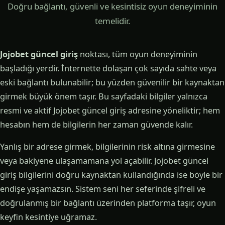
Doğru bağlantı, güvenli ve kesintisiz oyun deneyiminin
temelidir.
Jojobet güncel giriş
noktası, tüm oyun deneyiminin
başladığı yerdir. İnternette dolaşan çok sayıda sahte veya
eski bağlantı bulunabilir; bu yüzden güvenilir bir kaynaktan
girmek büyük önem taşır. Bu sayfadaki bilgiler yalnızca
resmi ve aktif Jojobet güncel giriş adresine yöneliktir; hem
hesabın hem de bilgilerin her zaman güvende kalır.
Yanlış bir adrese girmek, bilgilerinin risk altına girmesine
veya bakiyene ulaşamamana yol açabilir. Jojobet güncel
giriş bilgilerini doğru kaynaktan kullandığında ise böyle bir
endişe yaşamazsın. Sistem seni her seferinde şifreli ve
doğrulanmış bir bağlantı üzerinden platforma taşır, oyun
keyfin kesintiye uğramaz.