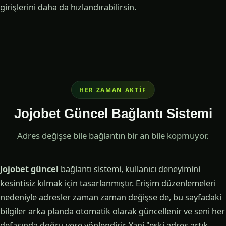
girişlerini daha da hızlandırabilirsin.
HER ZAMAN AKTIF
Jojobet Güncel Bağlantı Sistemi
Adres değişse bile bağlantın bir an bile kopmuyor.
Jojobet güncel
bağlantı sistemi, kullanıcı deneyimini
kesintisiz kılmak için tasarlanmıştır. Erişim düzenlemeleri
nedeniyle adresler zaman zaman değişse de, bu sayfadaki
bilgiler arka planda otomatik olarak güncellenir ve seni her
defasında doğru yere yönlendirir. Yani "eski adres artık