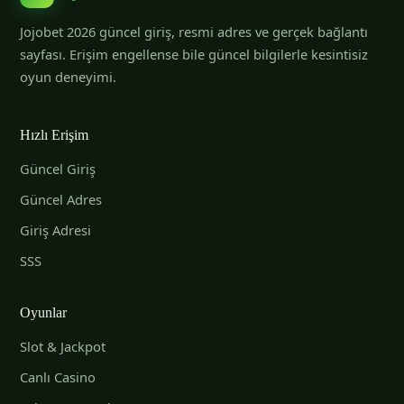
Jojobet 2026 güncel giriş, resmi adres ve gerçek bağlantı
sayfası. Erişim engellense bile güncel bilgilerle kesintisiz
oyun deneyimi.
Hızlı Erişim
Güncel Giriş
Güncel Adres
Giriş Adresi
SSS
Oyunlar
Slot & Jackpot
Canlı Casino