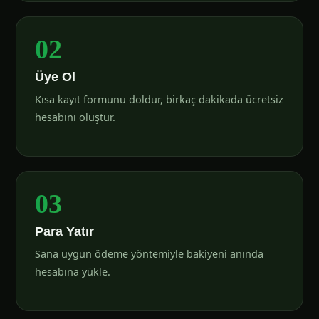
02
Üye Ol
Kısa kayıt formunu doldur, birkaç dakikada ücretsiz
hesabını oluştur.
03
Para Yatır
Sana uygun ödeme yöntemiyle bakiyeni anında
hesabına yükle.