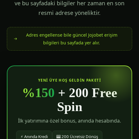
ve bu sayfadaki bilgiler her zaman en son
resmi adrese yöneliktir.
Adres engellense bile güncel Jojobet erişim
bilgileri bu sayfada yer alır.
YENI ÜYE HOŞ GELDIN PAKETI
%150
+ 200 Free
Spin
İlk yatırımına özel bonus, anında hesabında.
⚡ Anında Kredi
🎰 200 Ücretsiz Dönüş