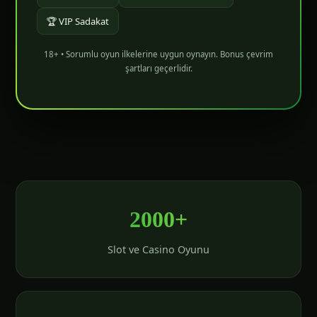
🏆 VIP Sadakat
18+ • Sorumlu oyun ilkelerine uygun oynayın. Bonus çevrim
şartları geçerlidir.
2000+
Slot ve Casino Oyunu