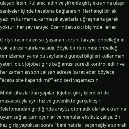
ulaşabilirsin. Kullanıcı adın ve şifrenle giriş ekranına ulaşır,
saniyeler içinde hesabına bağlanırsın. Herhangi bir ek
yazılım kurmana, karmaşık ayarlarla uğraşmana gerek
yoktur; her şey tarayıcı üzerinden akıcı biçimde ilerler.
Giriş sırasında en sık yaşanan sorun, tarayıcı önbelleğinin
eski adresi hatırlamasıdır. Böyle bir durumda önbelleği
temizlemen ya da bu sayfadaki güncel bilgileri kullanman
yeterli olur. Jojobet giriş bağlantısı sürekli kontrol edilir ve
her zaman en son çalışan adrese işaret eder, böylece
"acaba site kapandı mı?" endişesi yaşamazsın.
Mobil cihazlardan yapılan Jojobet giriş işlemleri de
masaüstüyle aynı hız ve güvenlikte gerçekleşir.
Telefonundan girdiğinde arayüz otomatik olarak ekranına
uyum sağlar, tüm oyunlar ve menüler eksiksiz çalışır. Bir
kez giriş yaptıktan sonra "beni hatırla" seçeneğiyle sonraki