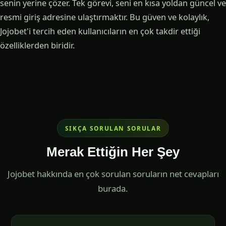
senin yerine çözer. Tek görevi, seni en kısa yoldan güncel ve
resmi giriş adresine ulaştırmaktır. Bu güven ve kolaylık,
Jojobet'i tercih eden kullanıcıların en çok takdir ettiği
özelliklerden biridir.
SIKÇA SORULAN SORULAR
Merak Ettiğin Her Şey
Jojobet hakkında en çok sorulan soruların net cevapları
burada.