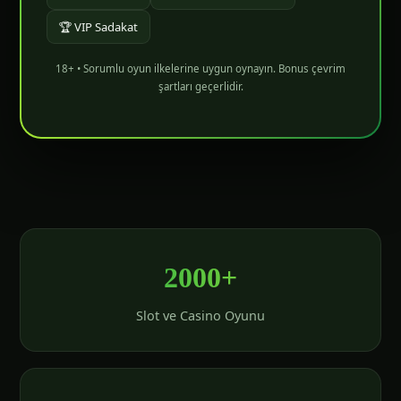
🏆 VIP Sadakat
18+ • Sorumlu oyun ilkelerine uygun oynayın. Bonus çevrim
şartları geçerlidir.
2000+
Slot ve Casino Oyunu