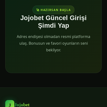
🚀 HAZIRSAN BAŞLA
Jojobet Güncel Girişi
Şimdi Yap
Adres endişesi olmadan resmi platforma
ulaş. Bonusun ve favori oyunların seni
bekliyor.
Jojobet
J