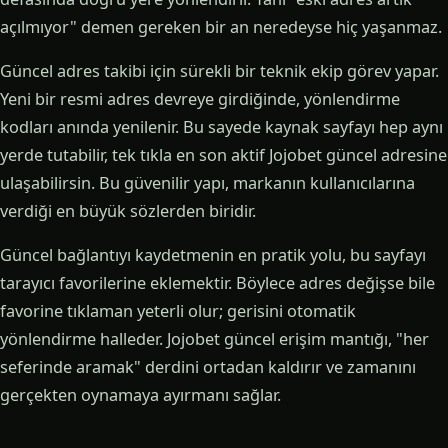
açılmıyor" demen gereken bir an neredeyse hiç yaşanmaz.
Güncel adres takibi için sürekli bir teknik ekip görev yapar.
Yeni bir resmi adres devreye girdiğinde, yönlendirme
kodları anında yenilenir. Bu sayede kaynak sayfayı hep aynı
yerde tutabilir, tek tıkla en son aktif Jojobet güncel adresine
ulaşabilirsin. Bu güvenilir yapı, markanın kullanıcılarına
verdiği en büyük sözlerden biridir.
Güncel bağlantıyı kaydetmenin en pratik yolu, bu sayfayı
tarayıcı favorilerine eklemektir. Böylece adres değişse bile
favorine tıklaman yeterli olur; gerisini otomatik
yönlendirme halleder. Jojobet güncel erişim mantığı, "her
seferinde aramak" derdini ortadan kaldırır ve zamanını
gerçekten oynamaya ayırmanı sağlar.