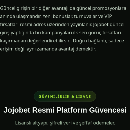
Güncel girişin bir diğer avantajı da güncel promosyonlara
anında ulaşmandır. Yeni bonuslar, turnuvalar ve VIP
fırsatları resmi adres üzerinden yayınlanır. Jojobet güncel
giriş yaptığında bu kampanyaları ilk sen görür, fırsatları
kaçırmadan değerlendirebilirsin. Doğru bağlantı, sadece
erişim değil aynı zamanda avantaj demektir.
GÜVENILIRLIK & LISANS
Jojobet Resmi Platform Güvencesi
Lisanslı altyapı, şifreli veri ve şeffaf ödemeler.