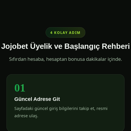
4 KOLAY ADIM
Jojobet Üyelik ve Başlangıç Rehberi
Sıfırdan hesaba, hesaptan bonusa dakikalar içinde.
01
Güncel Adrese Git
Sayfadaki güncel giriş bilgilerini takip et, resmi
adrese ulaş.