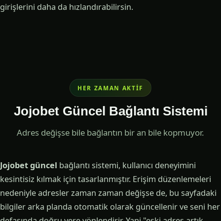
girişlerini daha da hızlandırabilirsin.
HER ZAMAN AKTIF
Jojobet Güncel Bağlantı Sistemi
Adres değişse bile bağlantın bir an bile kopmuyor.
Jojobet güncel
bağlantı sistemi, kullanıcı deneyimini
kesintisiz kılmak için tasarlanmıştır. Erişim düzenlemeleri
nedeniyle adresler zaman zaman değişse de, bu sayfadaki
bilgiler arka planda otomatik olarak güncellenir ve seni her
defasında doğru yere yönlendirir. Yani "eski adres artık