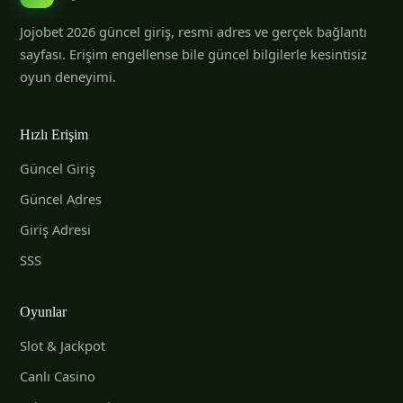
Jojobet 2026 güncel giriş, resmi adres ve gerçek bağlantı
sayfası. Erişim engellense bile güncel bilgilerle kesintisiz
oyun deneyimi.
Hızlı Erişim
Güncel Giriş
Güncel Adres
Giriş Adresi
SSS
Oyunlar
Slot & Jackpot
Canlı Casino