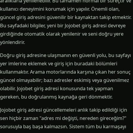
aralıklarla yenilenebilir. Bu tamamen normal bir süreçtir ve
kullanıcı deneyimini korumak için yapılır. Önemli olan,
güncel giriş adresini güvenilir bir kaynaktan takip etmektir.
Bu sayfadaki bilgiler, yeni bir Jojobet giriş adresi devreye
girdiğinde otomatik olarak yenilenir ve seni doğru yere
yönlendirir.
Doğru giriş adresine ulaşmanın en güvenli yolu, bu sayfayı
yer imlerine eklemek ve giriş için buradaki bölümleri
kullanmaktır. Arama motorlarında karşına çıkan her sonuç
güncel olmayabilir; bazı adresler eskimiş veya güvenilmez
olabilir. Jojobet giriş adresi konusunda tek yapman
gereken, bu doğrulanmış kaynağa geri dönmektir.
Jojobet giriş adresi güncellemeleri anlık takip edildiği için
sen hiçbir zaman "adres mi değişti, nereden gireceğim?"
sorusuyla baş başa kalmazsın. Sistem tüm bu karmaşayı