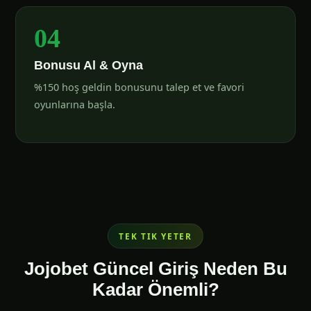
04
Bonusu Al & Oyna
%150 hoş geldin bonusunu talep et ve favori
oyunlarına başla.
TEK TIK YETER
Jojobet Güncel Giriş Neden Bu
Kadar Önemli?