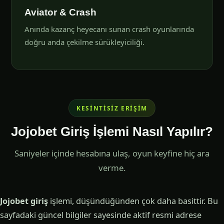
Aviator & Crash
Anında kazanç heyecanı sunan crash oyunlarında
doğru anda çekilme sürükleyiciliği.
KESINTISIZ ERIŞIM
Jojobet Giriş İşlemi Nasıl Yapılır?
Saniyeler içinde hesabına ulaş, oyun keyfine hiç ara
verme.
Jojobet giriş
işlemi, düşündüğünden çok daha basittir. Bu
sayfadaki güncel bilgiler sayesinde aktif resmi adrese