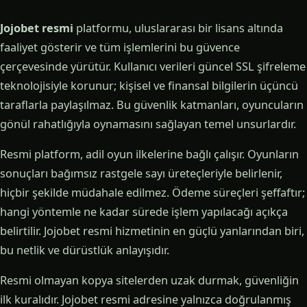
Jojobet resmi
platformu, uluslararası bir lisans altında
faaliyet gösterir ve tüm işlemlerini bu güvence
çerçevesinde yürütür. Kullanıcı verileri güncel SSL şifreleme
teknolojisiyle korunur; kişisel ve finansal bilgilerin üçüncü
taraflarla paylaşılmaz. Bu güvenlik katmanları, oyuncuların
gönül rahatlığıyla oynamasını sağlayan temel unsurlardır.
Resmi platform, adil oyun ilkelerine bağlı çalışır. Oyunların
sonuçları bağımsız rastgele sayı üreteçleriyle belirlenir,
hiçbir şekilde müdahale edilmez. Ödeme süreçleri şeffaftır;
hangi yöntemle ne kadar sürede işlem yapılacağı açıkça
belirtilir. Jojobet resmi hizmetinin en güçlü yanlarından biri,
bu netlik ve dürüstlük anlayışıdır.
Resmi olmayan kopya sitelerden uzak durmak, güvenliğin
ilk kuralıdır. Jojobet resmi adresine yalnızca doğrulanmış