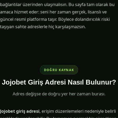
bağlantılar üzerinden ulaşmalısın. Bu sayfa tam olarak bu
amaca hizmet eder: seni her zaman gerçek, lisanslı ve
güncel resmi platforma taşır. Böylece dolandırıcılık riski
taşıyan sahte adreslerle hiç karşılaşmazsın.
DOĞRU KAYNAK
Jojobet Giriş Adresi Nasıl Bulunur?
Adres değişse de doğru yer her zaman burası.
Jojobet giriş adresi
, erişim düzenlemeleri nedeniyle belirli