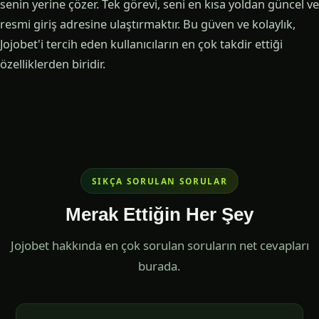
senin yerine çözer. Tek görevi, seni en kısa yoldan güncel ve
resmi giriş adresine ulaştırmaktır. Bu güven ve kolaylık,
Jojobet'i tercih eden kullanıcıların en çok takdir ettiği
özelliklerden biridir.
SIKÇA SORULAN SORULAR
Merak Ettiğin Her Şey
Jojobet hakkında en çok sorulan soruların net cevapları
burada.