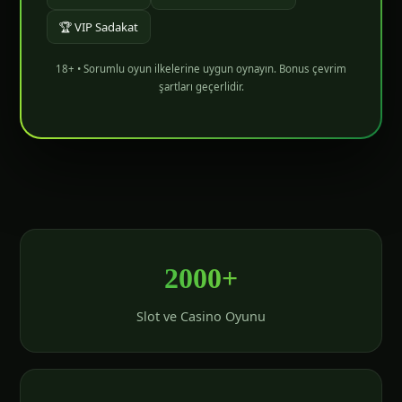
🏆 VIP Sadakat
18+ • Sorumlu oyun ilkelerine uygun oynayın. Bonus çevrim
şartları geçerlidir.
2000+
Slot ve Casino Oyunu