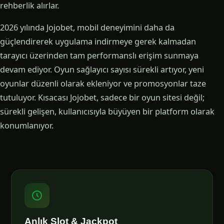
rehberlik alırlar.
2026 yılında Jojobet, mobil deneyimini daha da
güçlendirerek uygulama indirmeye gerek kalmadan
tarayıcı üzerinden tam performanslı erişim sunmaya
devam ediyor. Oyun sağlayıcı sayısı sürekli artıyor, yeni
oyunlar düzenli olarak ekleniyor ve promosyonlar taze
tutuluyor. Kısacası Jojobet, sadece bir oyun sitesi değil;
sürekli gelişen, kullanıcısıyla büyüyen bir platform olarak
konumlanıyor.
Anlık Slot & Jackpot