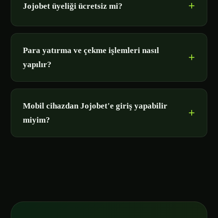
Jojobet üyeliği ücretsiz mi?
Para yatırma ve çekme işlemleri nasıl
yapılır?
Mobil cihazdan Jojobet'e giriş yapabilir
miyim?