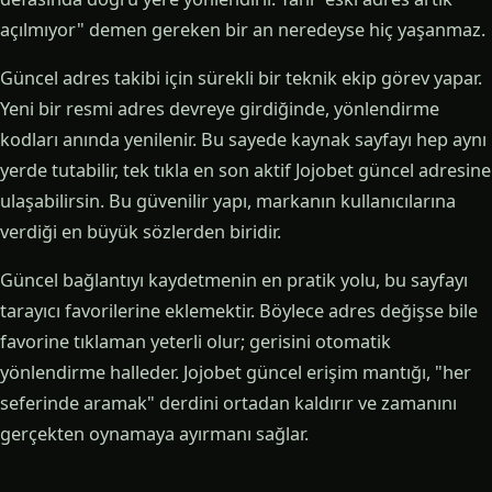
açılmıyor" demen gereken bir an neredeyse hiç yaşanmaz.
Güncel adres takibi için sürekli bir teknik ekip görev yapar.
Yeni bir resmi adres devreye girdiğinde, yönlendirme
kodları anında yenilenir. Bu sayede kaynak sayfayı hep aynı
yerde tutabilir, tek tıkla en son aktif Jojobet güncel adresine
ulaşabilirsin. Bu güvenilir yapı, markanın kullanıcılarına
verdiği en büyük sözlerden biridir.
Güncel bağlantıyı kaydetmenin en pratik yolu, bu sayfayı
tarayıcı favorilerine eklemektir. Böylece adres değişse bile
favorine tıklaman yeterli olur; gerisini otomatik
yönlendirme halleder. Jojobet güncel erişim mantığı, "her
seferinde aramak" derdini ortadan kaldırır ve zamanını
gerçekten oynamaya ayırmanı sağlar.