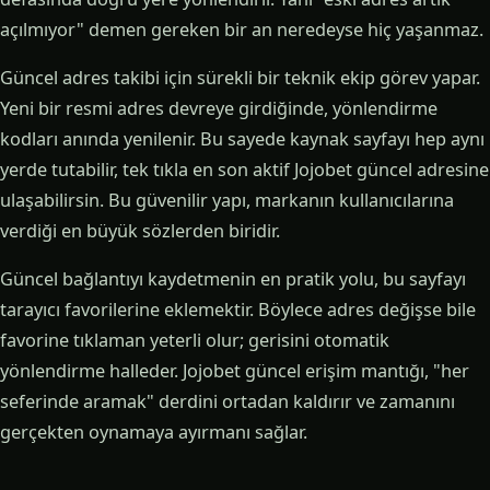
açılmıyor" demen gereken bir an neredeyse hiç yaşanmaz.
Güncel adres takibi için sürekli bir teknik ekip görev yapar.
Yeni bir resmi adres devreye girdiğinde, yönlendirme
kodları anında yenilenir. Bu sayede kaynak sayfayı hep aynı
yerde tutabilir, tek tıkla en son aktif Jojobet güncel adresine
ulaşabilirsin. Bu güvenilir yapı, markanın kullanıcılarına
verdiği en büyük sözlerden biridir.
Güncel bağlantıyı kaydetmenin en pratik yolu, bu sayfayı
tarayıcı favorilerine eklemektir. Böylece adres değişse bile
favorine tıklaman yeterli olur; gerisini otomatik
yönlendirme halleder. Jojobet güncel erişim mantığı, "her
seferinde aramak" derdini ortadan kaldırır ve zamanını
gerçekten oynamaya ayırmanı sağlar.