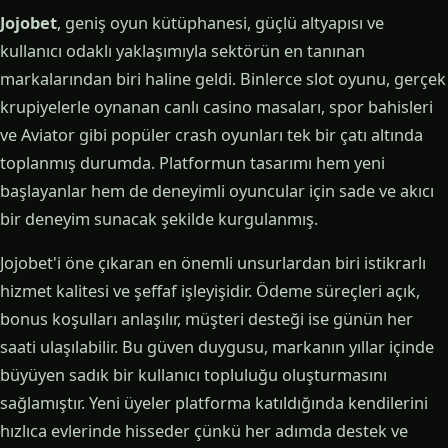
Jojobet
, geniş oyun kütüphanesi, güçlü altyapısı ve
kullanıcı odaklı yaklaşımıyla sektörün en tanınan
markalarından biri haline geldi. Binlerce slot oyunu, gerçek
krupiyelerle oynanan canlı casino masaları, spor bahisleri
ve Aviator gibi popüler crash oyunları tek bir çatı altında
toplanmış durumda. Platformun tasarımı hem yeni
başlayanlar hem de deneyimli oyuncular için sade ve akıcı
bir deneyim sunacak şekilde kurgulanmış.
Jojobet'i öne çıkaran en önemli unsurlardan biri istikrarlı
hizmet kalitesi ve şeffaf işleyişidir. Ödeme süreçleri açık,
bonus koşulları anlaşılır, müşteri desteği ise günün her
saati ulaşılabilir. Bu güven duygusu, markanın yıllar içinde
büyüyen sadık bir kullanıcı topluluğu oluşturmasını
sağlamıştır. Yeni üyeler platforma katıldığında kendilerini
hızlıca evlerinde hisseder çünkü her adımda destek ve