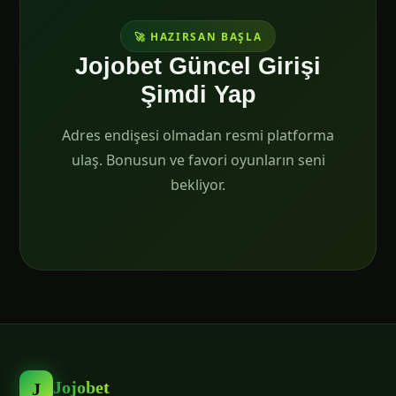
🚀 HAZIRSAN BAŞLA
Jojobet Güncel Girişi
Şimdi Yap
Adres endişesi olmadan resmi platforma
ulaş. Bonusun ve favori oyunların seni
bekliyor.
Jojobet
J