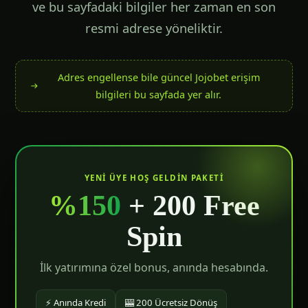
ve bu sayfadaki bilgiler her zaman en son
resmi adrese yöneliktir.
Adres engellense bile güncel Jojobet erişim
bilgileri bu sayfada yer alır.
YENI ÜYE HOŞ GELDIN PAKETI
%150
+ 200 Free
Spin
İlk yatırımına özel bonus, anında hesabında.
⚡ Anında Kredi
🎰 200 Ücretsiz Dönüş