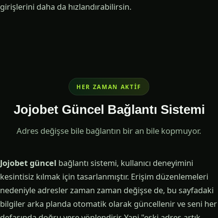
girişlerini daha da hızlandırabilirsin.
HER ZAMAN AKTIF
Jojobet Güncel Bağlantı Sistemi
Adres değişse bile bağlantın bir an bile kopmuyor.
Jojobet güncel
bağlantı sistemi, kullanıcı deneyimini
kesintisiz kılmak için tasarlanmıştır. Erişim düzenlemeleri
nedeniyle adresler zaman zaman değişse de, bu sayfadaki
bilgiler arka planda otomatik olarak güncellenir ve seni her
defasında doğru yere yönlendirir. Yani "eski adres artık