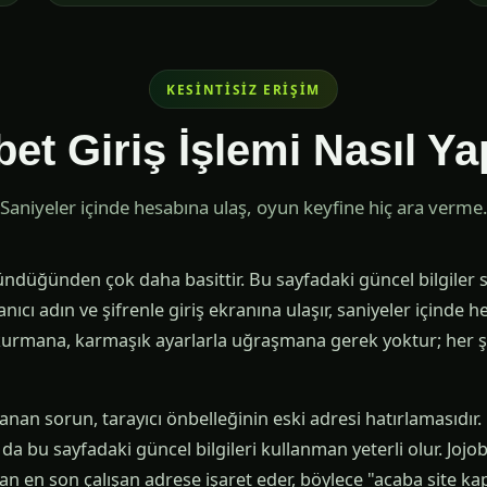
KESINTISIZ ERIŞIM
bet Giriş İşlemi Nasıl Yap
Saniyeler içinde hesabına ulaş, oyun keyfine hiç ara verme
ündüğünden çok daha basittir. Bu sayfadaki güncel bilgiler 
anıcı adın ve şifrenle giriş ekranına ulaşır, saniyeler içinde 
 kurmana, karmaşık ayarlarla uğraşmana gerek yoktur; her ş
şanan sorun, tarayıcı önbelleğinin eski adresi hatırlamasıdı
a bu sayfadaki güncel bilgileri kullanman yeterli olur. Jojobe
man en son çalışan adrese işaret eder, böylece "acaba site ka