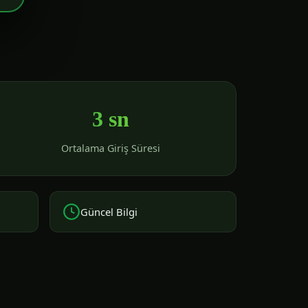
3 sn
Ortalama Giriş Süresi
Güncel Bilgi