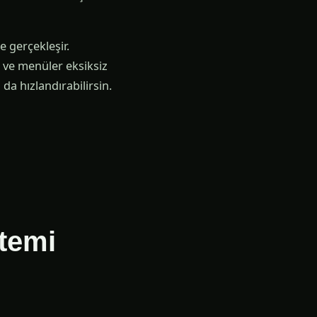
e gerçekleşir.
 ve menüler eksiksiz
 da hızlandırabilirsin.
stemi