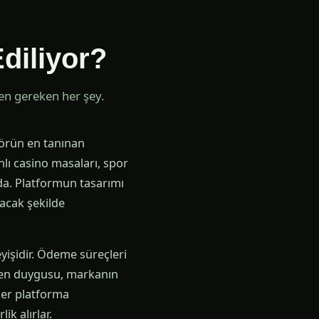
diliyor?
en gereken her şey.
ktörün en tanınan
nlı casino masaları, spor
mda. Platformun tasarımı
acak şekilde
eyişidir. Ödeme süreçleri
güven duygusu, markanın
eler platforma
ik alırlar.