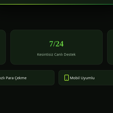
7/24
Kesintisiz Canlı Destek
ızlı Para Çekme
Mobil Uyumlu