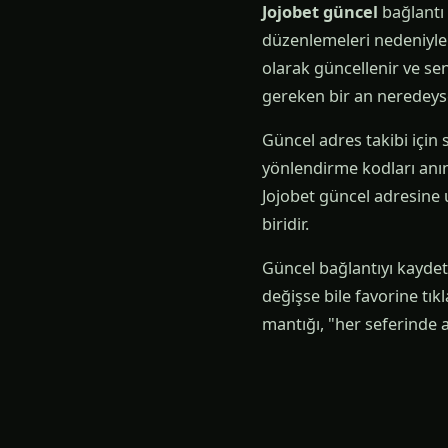
Jojobet güncel
bağlantı 
düzenlemeleri nedeniyle
olarak güncellenir ve se
gereken bir an neredeys
Güncel adres takibi için 
yönlendirme kodları anınd
Jojobet güncel adresine u
biridir.
Güncel bağlantıyı kaydetm
değişse bile favorine tık
mantığı, "her seferinde 