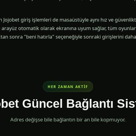
 Jojobet giriş işlemleri de masaüstüyle aynı hız ve güvenlikt
 arayüz otomatik olarak ekranına uyum sağlar, tüm oyunlar
tıktan sonra "beni hatırla" seçeneğiyle sonraki girişlerini daha
HER ZAMAN AKTIF
bet Güncel Bağlantı Si
Adres değişse bile bağlantın bir an bile kopmuyor.