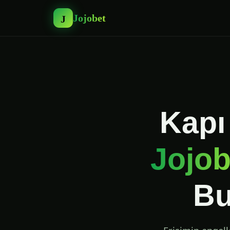
Jojobet
J
Kapı
Jojob
Bu