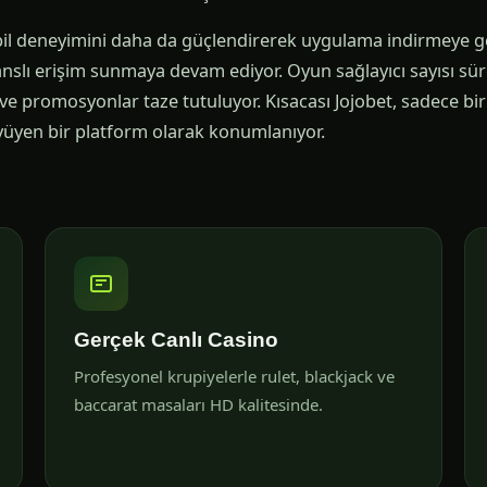
obil deneyimini daha da güçlendirerek uygulama indirmeye g
lı erişim sunmaya devam ediyor. Oyun sağlayıcı sayısı sürek
ve promosyonlar taze tutuluyor. Kısacası Jojobet, sadece bir 
büyüyen bir platform olarak konumlanıyor.
Gerçek Canlı Casino
Profesyonel krupiyelerle rulet, blackjack ve
baccarat masaları HD kalitesinde.