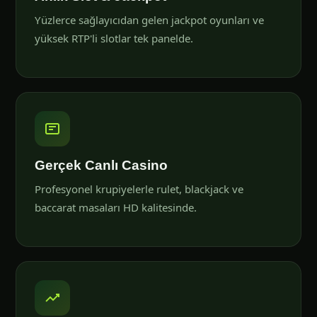
Yüzlerce sağlayıcıdan gelen jackpot oyunları ve
yüksek RTP'li slotlar tek panelde.
Gerçek Canlı Casino
Profesyonel krupiyelerle rulet, blackjack ve
baccarat masaları HD kalitesinde.