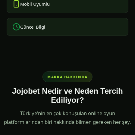
Mobil Uyumlu
Güncel Bilgi
MARKA HAKKINDA
Jojobet Nedir ve Neden Tercih
Ediliyor?
Türkiye'nin en çok konuşulan online oyun
platformlarından biri hakkında bilmen gereken her şey.