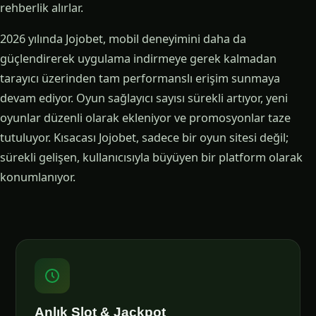
rehberlik alırlar.
2026 yılında Jojobet, mobil deneyimini daha da
güçlendirerek uygulama indirmeye gerek kalmadan
tarayıcı üzerinden tam performanslı erişim sunmaya
devam ediyor. Oyun sağlayıcı sayısı sürekli artıyor, yeni
oyunlar düzenli olarak ekleniyor ve promosyonlar taze
tutuluyor. Kısacası Jojobet, sadece bir oyun sitesi değil;
sürekli gelişen, kullanıcısıyla büyüyen bir platform olarak
konumlanıyor.
Anlık Slot & Jackpot