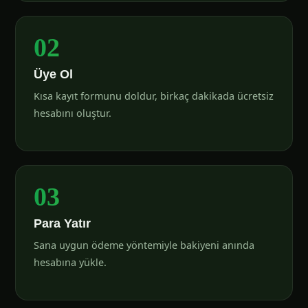
02
Üye Ol
Kısa kayıt formunu doldur, birkaç dakikada ücretsiz
hesabını oluştur.
03
Para Yatır
Sana uygun ödeme yöntemiyle bakiyeni anında
hesabına yükle.