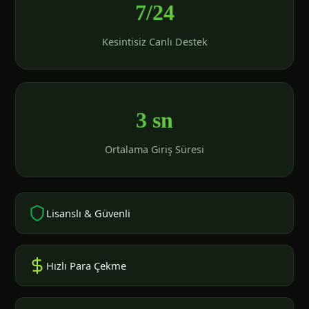
7/24
Kesintisiz Canlı Destek
3 sn
Ortalama Giriş Süresi
Lisanslı & Güvenli
Hızlı Para Çekme