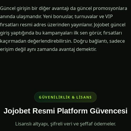
Güncel girişin bir diğer avantajı da güncel promosyonlara
anında ulaşmandır. Yeni bonuslar, turnuvalar ve VIP
fırsatları resmi adres üzerinden yayınlanır. Jojobet güncel
giriş yaptığında bu kampanyaları ilk sen görür, fırsatları
kaçırmadan değerlendirebilirsin. Doğru bağlantı, sadece
erişim değil aynı zamanda avantaj demektir.
GÜVENILIRLIK & LISANS
Jojobet Resmi Platform Güvencesi
Lisanslı altyapı, şifreli veri ve şeffaf ödemeler.