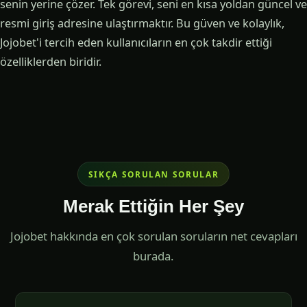
senin yerine çözer. Tek görevi, seni en kısa yoldan güncel ve
resmi giriş adresine ulaştırmaktır. Bu güven ve kolaylık,
Jojobet'i tercih eden kullanıcıların en çok takdir ettiği
özelliklerden biridir.
SIKÇA SORULAN SORULAR
Merak Ettiğin Her Şey
Jojobet hakkında en çok sorulan soruların net cevapları
burada.