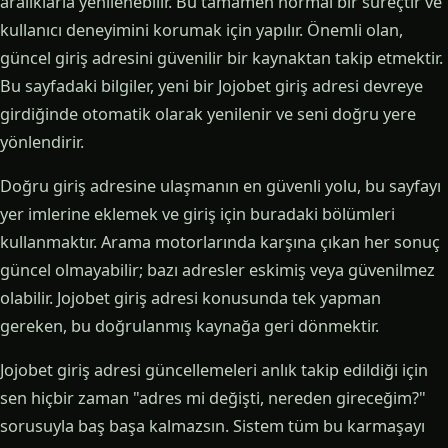
aralıklarla yenilenebilir. Bu tamamen normal bir süreçtir ve
kullanıcı deneyimini korumak için yapılır. Önemli olan,
güncel giriş adresini güvenilir bir kaynaktan takip etmektir.
Bu sayfadaki bilgiler, yeni bir Jojobet giriş adresi devreye
girdiğinde otomatik olarak yenilenir ve seni doğru yere
yönlendirir.
Doğru giriş adresine ulaşmanın en güvenli yolu, bu sayfayı
yer imlerine eklemek ve giriş için buradaki bölümleri
kullanmaktır. Arama motorlarında karşına çıkan her sonuç
güncel olmayabilir; bazı adresler eskimiş veya güvenilmez
olabilir. Jojobet giriş adresi konusunda tek yapman
gereken, bu doğrulanmış kaynağa geri dönmektir.
Jojobet giriş adresi güncellemeleri anlık takip edildiği için
sen hiçbir zaman "adres mi değişti, nereden gireceğim?"
sorusuyla baş başa kalmazsın. Sistem tüm bu karmaşayı