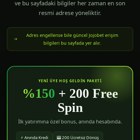
ve bu sayfadaki bilgiler her zaman en son
resmi adrese yöneliktir.
Adres engellense bile güncel Jojobet erişim
bilgileri bu sayfada yer alır.
YENI ÜYE HOŞ GELDIN PAKETI
%150
+ 200 Free
Spin
İlk yatırımına özel bonus, anında hesabında.
⚡ Anında Kredi
🎰 200 Ücretsiz Dönüş