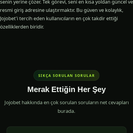
senin yerine çözer. Tek görevi, seni en kısa yoldan güncel ve
resmi giriş adresine ulaştırmaktır. Bu güven ve kolaylık,
Jojobet'i tercih eden kullanıcıların en çok takdir ettiği
özelliklerden biridir.
SIKÇA SORULAN SORULAR
Merak Ettiğin Her Şey
Jojobet hakkında en çok sorulan soruların net cevapları
burada.