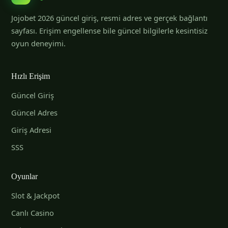
Jojobet 2026 güncel giriş, resmi adres ve gerçek bağlantı
sayfası. Erişim engellense bile güncel bilgilerle kesintisiz
oyun deneyimi.
Hızlı Erişim
Güncel Giriş
Güncel Adres
Giriş Adresi
SSS
Oyunlar
Slot & Jackpot
Canlı Casino