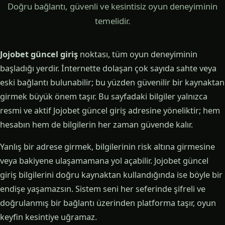
Doğru bağlantı, güvenli ve kesintisiz oyun deneyiminin
temelidir.
Jojobet güncel giriş
noktası, tüm oyun deneyiminin
başladığı yerdir. İnternette dolaşan çok sayıda sahte veya
eski bağlantı bulunabilir; bu yüzden güvenilir bir kaynaktan
girmek büyük önem taşır. Bu sayfadaki bilgiler yalnızca
resmi ve aktif Jojobet güncel giriş adresine yöneliktir; hem
hesabın hem de bilgilerin her zaman güvende kalır.
Yanlış bir adrese girmek, bilgilerinin risk altına girmesine
veya bakiyene ulaşamamana yol açabilir. Jojobet güncel
giriş bilgilerini doğru kaynaktan kullandığında ise böyle bir
endişe yaşamazsın. Sistem seni her seferinde şifreli ve
doğrulanmış bir bağlantı üzerinden platforma taşır, oyun
keyfin kesintiye uğramaz.