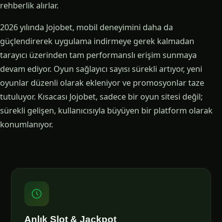
rehberlik alırlar.
2026 yılında Jojobet, mobil deneyimini daha da
güçlendirerek uygulama indirmeye gerek kalmadan
tarayıcı üzerinden tam performanslı erişim sunmaya
devam ediyor. Oyun sağlayıcı sayısı sürekli artıyor, yeni
oyunlar düzenli olarak ekleniyor ve promosyonlar taze
tutuluyor. Kısacası Jojobet, sadece bir oyun sitesi değil;
sürekli gelişen, kullanıcısıyla büyüyen bir platform olarak
konumlanıyor.
Anlık Slot & Jackpot