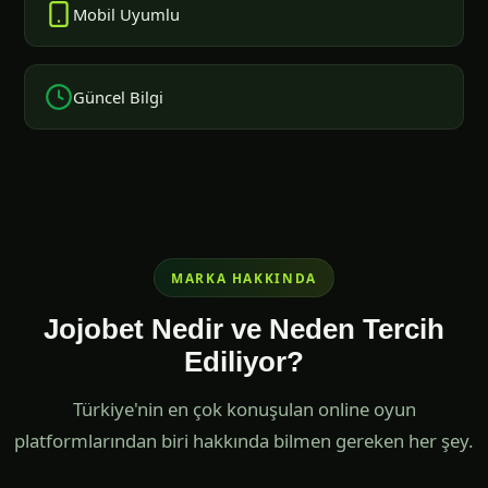
Mobil Uyumlu
Güncel Bilgi
MARKA HAKKINDA
Jojobet Nedir ve Neden Tercih
Ediliyor?
Türkiye'nin en çok konuşulan online oyun
platformlarından biri hakkında bilmen gereken her şey.