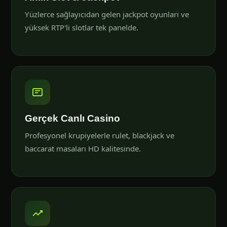
Yüzlerce sağlayıcıdan gelen jackpot oyunları ve
yüksek RTP'li slotlar tek panelde.
Gerçek Canlı Casino
Profesyonel krupiyelerle rulet, blackjack ve
baccarat masaları HD kalitesinde.