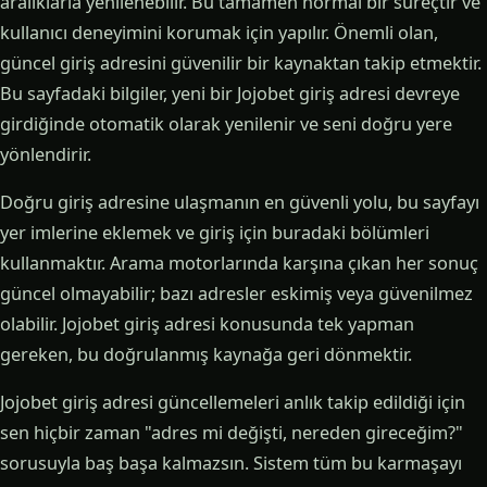
aralıklarla yenilenebilir. Bu tamamen normal bir süreçtir ve
kullanıcı deneyimini korumak için yapılır. Önemli olan,
güncel giriş adresini güvenilir bir kaynaktan takip etmektir.
Bu sayfadaki bilgiler, yeni bir Jojobet giriş adresi devreye
girdiğinde otomatik olarak yenilenir ve seni doğru yere
yönlendirir.
Doğru giriş adresine ulaşmanın en güvenli yolu, bu sayfayı
yer imlerine eklemek ve giriş için buradaki bölümleri
kullanmaktır. Arama motorlarında karşına çıkan her sonuç
güncel olmayabilir; bazı adresler eskimiş veya güvenilmez
olabilir. Jojobet giriş adresi konusunda tek yapman
gereken, bu doğrulanmış kaynağa geri dönmektir.
Jojobet giriş adresi güncellemeleri anlık takip edildiği için
sen hiçbir zaman "adres mi değişti, nereden gireceğim?"
sorusuyla baş başa kalmazsın. Sistem tüm bu karmaşayı