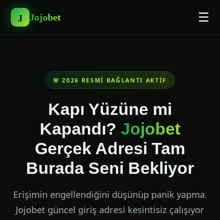
☰
Jojobet
J
🚨 2026 RESMI BAĞLANTI AKTIF
Kapı Yüzüne mi
Kapandı?
Jojobet
Gerçek Adresi Tam
Burada Seni Bekliyor
Erişimin engellendiğini düşünüp panik yapma.
Jojobet güncel giriş adresi kesintisiz çalışıyor