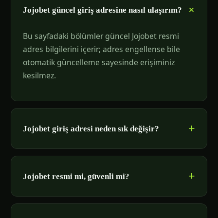
Jojobet güncel giriş adresine nasıl ulaşırım?
Bu sayfadaki bölümler güncel Jojobet resmi
adres bilgilerini içerir; adres engellense bile
otomatik güncelleme sayesinde erişiminiz
kesilmez.
Jojobet giriş adresi neden sık değişir?
Jojobet resmi mi, güvenli mi?