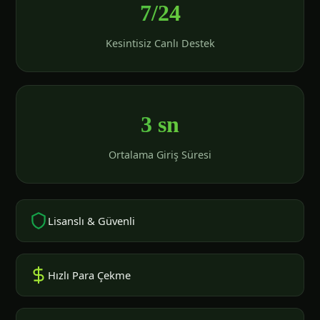
7/24
Kesintisiz Canlı Destek
3 sn
Ortalama Giriş Süresi
Lisanslı & Güvenli
Hızlı Para Çekme