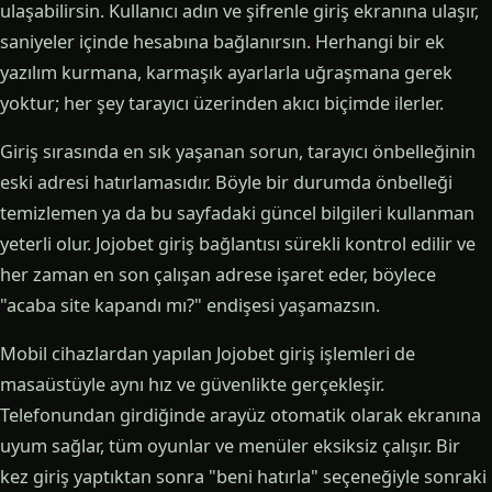
ulaşabilirsin. Kullanıcı adın ve şifrenle giriş ekranına ulaşır,
saniyeler içinde hesabına bağlanırsın. Herhangi bir ek
yazılım kurmana, karmaşık ayarlarla uğraşmana gerek
yoktur; her şey tarayıcı üzerinden akıcı biçimde ilerler.
Giriş sırasında en sık yaşanan sorun, tarayıcı önbelleğinin
eski adresi hatırlamasıdır. Böyle bir durumda önbelleği
temizlemen ya da bu sayfadaki güncel bilgileri kullanman
yeterli olur. Jojobet giriş bağlantısı sürekli kontrol edilir ve
her zaman en son çalışan adrese işaret eder, böylece
"acaba site kapandı mı?" endişesi yaşamazsın.
Mobil cihazlardan yapılan Jojobet giriş işlemleri de
masaüstüyle aynı hız ve güvenlikte gerçekleşir.
Telefonundan girdiğinde arayüz otomatik olarak ekranına
uyum sağlar, tüm oyunlar ve menüler eksiksiz çalışır. Bir
kez giriş yaptıktan sonra "beni hatırla" seçeneğiyle sonraki