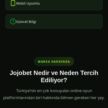
Mobil Uyumlu
Güncel Bilgi
MARKA HAKKINDA
Jojobet Nedir ve Neden Tercih
Ediliyor?
Türkiye'nin en çok konuşulan online oyun
platformlarından biri hakkında bilmen gereken her şey.