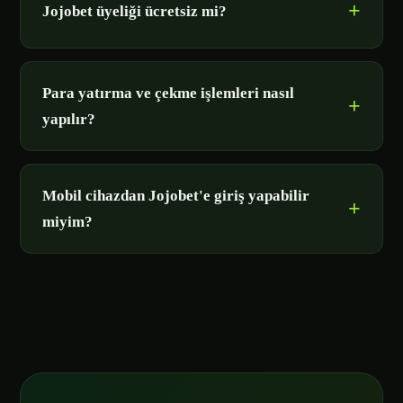
Jojobet üyeliği ücretsiz mi?
Para yatırma ve çekme işlemleri nasıl
yapılır?
Mobil cihazdan Jojobet'e giriş yapabilir
miyim?