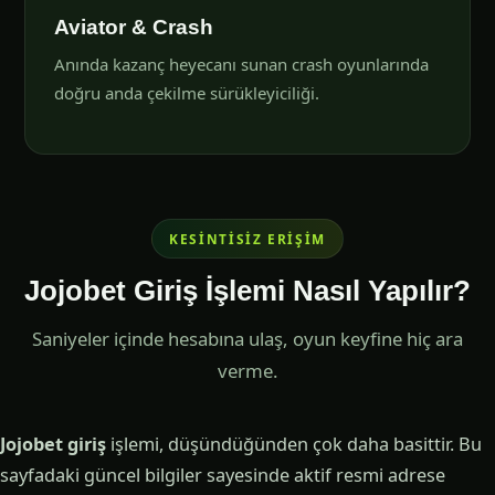
Aviator & Crash
Anında kazanç heyecanı sunan crash oyunlarında
doğru anda çekilme sürükleyiciliği.
KESINTISIZ ERIŞIM
Jojobet Giriş İşlemi Nasıl Yapılır?
Saniyeler içinde hesabına ulaş, oyun keyfine hiç ara
verme.
Jojobet giriş
işlemi, düşündüğünden çok daha basittir. Bu
sayfadaki güncel bilgiler sayesinde aktif resmi adrese