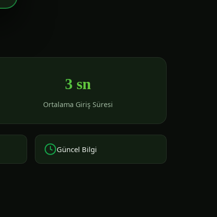
3 sn
Ortalama Giriş Süresi
Güncel Bilgi