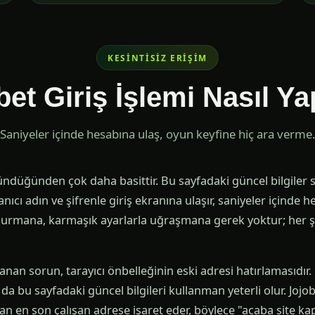
KESINTISIZ ERIŞIM
bet Giriş İşlemi Nasıl Yap
Saniyeler içinde hesabına ulaş, oyun keyfine hiç ara verme
ündüğünden çok daha basittir. Bu sayfadaki güncel bilgiler 
anıcı adın ve şifrenle giriş ekranına ulaşır, saniyeler içinde 
 kurmana, karmaşık ayarlarla uğraşmana gerek yoktur; her ş
şanan sorun, tarayıcı önbelleğinin eski adresi hatırlamasıdı
a bu sayfadaki güncel bilgileri kullanman yeterli olur. Jojobe
man en son çalışan adrese işaret eder, böylece "acaba site ka