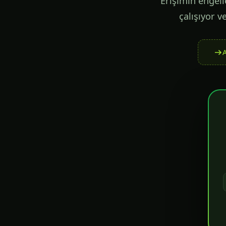
Erişimin engell
çalışıyor v
A