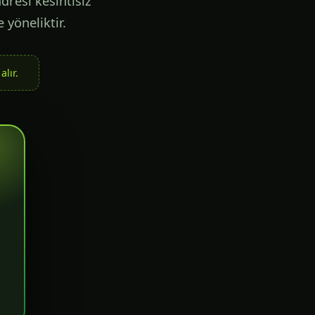
dresi kesintisiz
 yöneliktir.
lır.