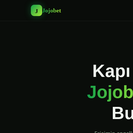
Jojobet
J
Kapı
Jojob
Bu