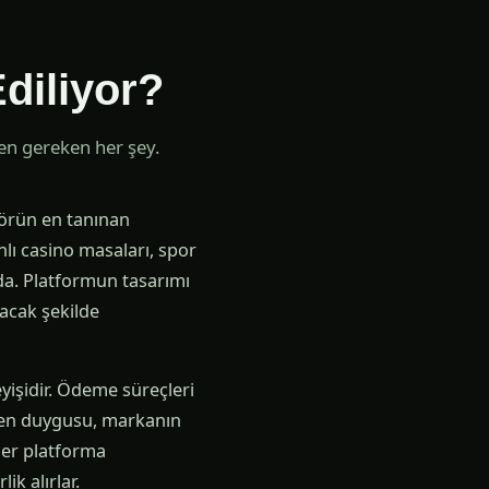
diliyor?
en gereken her şey.
ktörün en tanınan
nlı casino masaları, spor
mda. Platformun tasarımı
acak şekilde
eyişidir. Ödeme süreçleri
güven duygusu, markanın
eler platforma
ik alırlar.