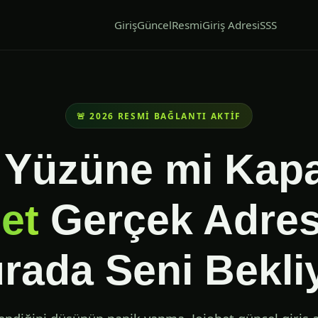
Giriş
Güncel
Resmi
Giriş Adresi
SSS
🚨 2026 RESMI BAĞLANTI AKTIF
 Yüzüne mi Kap
et
Gerçek Adres
rada Seni Bekli