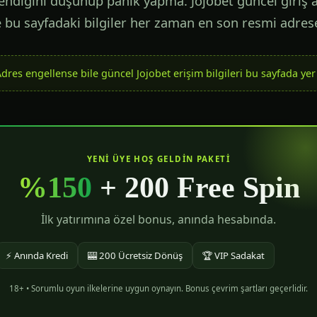
endiğini düşünüp panik yapma. Jojobet güncel giriş a
e bu sayfadaki bilgiler her zaman en son resmi adrese
dres engellense bile güncel Jojobet erişim bilgileri bu sayfada yer a
YENI ÜYE HOŞ GELDIN PAKETI
%150
+ 200 Free Spin
İlk yatırımına özel bonus, anında hesabında.
⚡ Anında Kredi
🎰 200 Ücretsiz Dönüş
🏆 VIP Sadakat
18+ • Sorumlu oyun ilkelerine uygun oynayın. Bonus çevrim şartları geçerlidir.