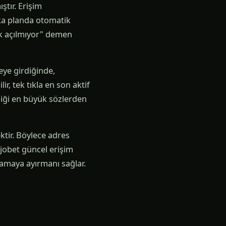
ştır. Erişim
ka planda otomatik
tık açılmıyor" demen
eye girdiğinde,
r, tek tıkla en son aktif
rdiği en büyük sözlerden
ktir. Böylece adres
ojobet güncel erişim
amaya ayırmanı sağlar.