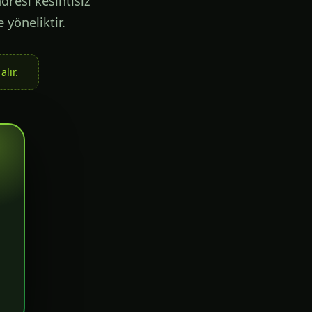
dresi kesintisiz
 yöneliktir.
lır.