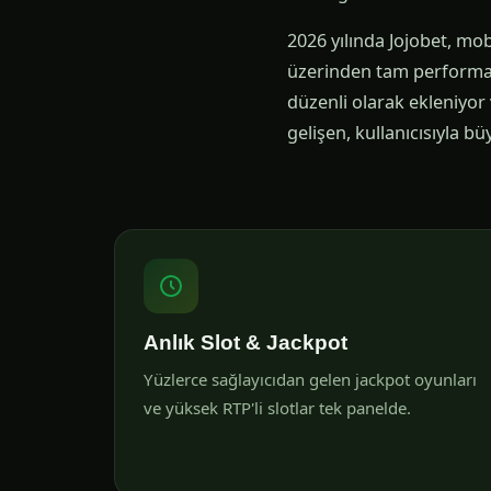
2026 yılında Jojobet, m
üzerinden tam performans
düzenli olarak ekleniyor 
gelişen, kullanıcısıyla 
Anlık Slot & Jackpot
Yüzlerce sağlayıcıdan gelen jackpot oyunları
ve yüksek RTP'li slotlar tek panelde.