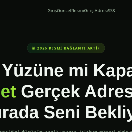
Giriş
Güncel
Resmi
Giriş Adresi
SSS
🚨 2026 RESMI BAĞLANTI AKTIF
 Yüzüne mi Kap
et
Gerçek Adres
rada Seni Bekli