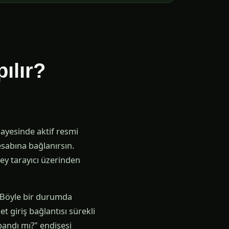
ılır?
.
sayesinde aktif resmi
hesabına bağlanırsın.
ey tarayıcı üzerinden
r. Böyle bir durumda
t giriş bağlantısı sürekli
pandı mı?" endişesi