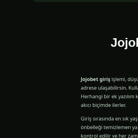
Jojo
Jojobet giriş
işlemi, düş
adrese ulaşabilirsin. Kull
Herhangi bir ek yazılım
akıcı biçimde ilerler.
Giriş sırasında en sık ya
önbelleği temizlemen ya d
kontrol edilir ve her za