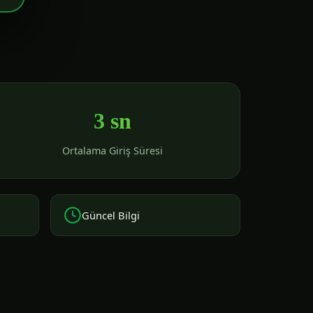
3 sn
Ortalama Giriş Süresi
Güncel Bilgi