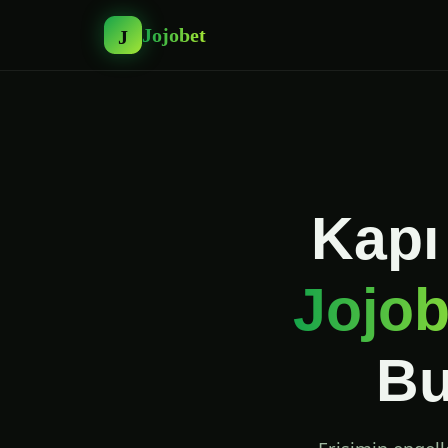
Jojobet
J
Kapı
Jojob
Bu