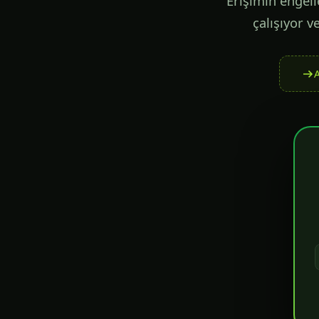
Erişimin engell
çalışıyor v
A