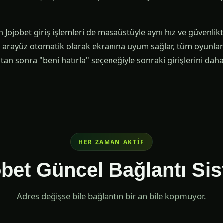
 Jojobet giriş işlemleri de masaüstüyle aynı hız ve güvenlikt
 arayüz otomatik olarak ekranına uyum sağlar, tüm oyunlar
tıktan sonra "beni hatırla" seçeneğiyle sonraki girişlerini daha
HER ZAMAN AKTIF
bet Güncel Bağlantı Si
Adres değişse bile bağlantın bir an bile kopmuyor.