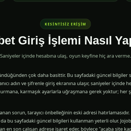
KESINTISIZ ERIŞIM
bet Giriş İşlemi Nasıl Yap
Saniyeler içinde hesabına ulaş, oyun keyfine hiç ara verme
ündüğünden çok daha basittir. Bu sayfadaki güncel bilgiler 
anıcı adın ve şifrenle giriş ekranına ulaşır, saniyeler içinde 
 kurmana, karmaşık ayarlarla uğraşmana gerek yoktur; her ş
şanan sorun, tarayıcı önbelleğinin eski adresi hatırlamasıdı
a bu sayfadaki güncel bilgileri kullanman yeterli olur. Jojobe
man en son çalışan adrese işaret eder, böylece "acaba site ka