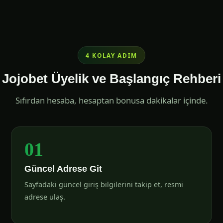
4 KOLAY ADIM
Jojobet Üyelik ve Başlangıç Rehberi
Sıfırdan hesaba, hesaptan bonusa dakikalar içinde.
01
Güncel Adrese Git
Sayfadaki güncel giriş bilgilerini takip et, resmi
adrese ulaş.