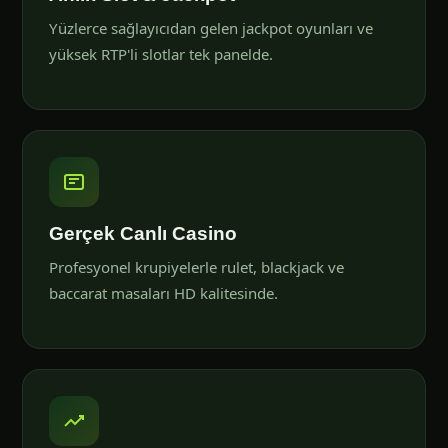
Yüzlerce sağlayıcıdan gelen jackpot oyunları ve
yüksek RTP'li slotlar tek panelde.
Gerçek Canlı Casino
Profesyonel krupiyelerle rulet, blackjack ve
baccarat masaları HD kalitesinde.