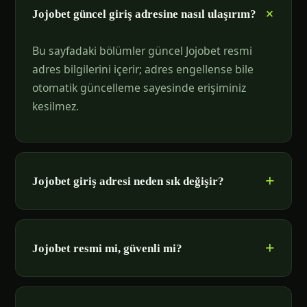
Jojobet güncel giriş adresine nasıl ulaşırım?
Bu sayfadaki bölümler güncel Jojobet resmi
adres bilgilerini içerir; adres engellense bile
otomatik güncelleme sayesinde erişiminiz
kesilmez.
Jojobet giriş adresi neden sık değişir?
Jojobet resmi mi, güvenli mi?