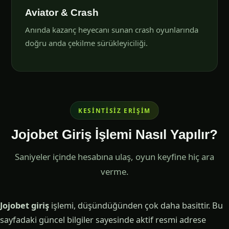
Aviator & Crash
Anında kazanç heyecanı sunan crash oyunlarında
doğru anda çekilme sürükleyiciliği.
KESINTISIZ ERIŞIM
Jojobet Giriş İşlemi Nasıl Yapılır?
Saniyeler içinde hesabına ulaş, oyun keyfine hiç ara
verme.
Jojobet giriş
işlemi, düşündüğünden çok daha basittir. Bu
sayfadaki güncel bilgiler sayesinde aktif resmi adrese