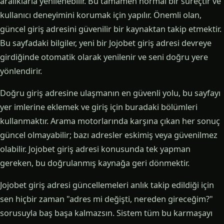
aralıklarla yenilenebilir. Bu tamamen normal bir süreçtir ve
kullanıcı deneyimini korumak için yapılır. Önemli olan,
güncel giriş adresini güvenilir bir kaynaktan takip etmektir.
Bu sayfadaki bilgiler, yeni bir Jojobet giriş adresi devreye
girdiğinde otomatik olarak yenilenir ve seni doğru yere
yönlendirir.
Doğru giriş adresine ulaşmanın en güvenli yolu, bu sayfayı
yer imlerine eklemek ve giriş için buradaki bölümleri
kullanmaktır. Arama motorlarında karşına çıkan her sonuç
güncel olmayabilir; bazı adresler eskimiş veya güvenilmez
olabilir. Jojobet giriş adresi konusunda tek yapman
gereken, bu doğrulanmış kaynağa geri dönmektir.
Jojobet giriş adresi güncellemeleri anlık takip edildiği için
sen hiçbir zaman "adres mi değişti, nereden gireceğim?"
sorusuyla baş başa kalmazsın. Sistem tüm bu karmaşayı