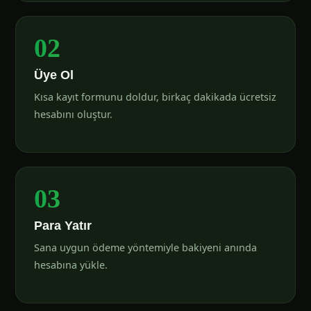
02
Üye Ol
Kısa kayıt formunu doldur, birkaç dakikada ücretsiz
hesabını oluştur.
03
Para Yatır
Sana uygun ödeme yöntemiyle bakiyeni anında
hesabına yükle.