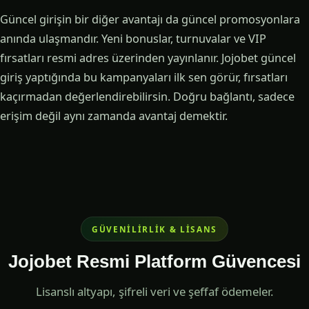
Güncel girişin bir diğer avantajı da güncel promosyonlara
anında ulaşmandır. Yeni bonuslar, turnuvalar ve VIP
fırsatları resmi adres üzerinden yayınlanır. Jojobet güncel
giriş yaptığında bu kampanyaları ilk sen görür, fırsatları
kaçırmadan değerlendirebilirsin. Doğru bağlantı, sadece
erişim değil aynı zamanda avantaj demektir.
GÜVENILIRLIK & LISANS
Jojobet Resmi Platform Güvencesi
Lisanslı altyapı, şifreli veri ve şeffaf ödemeler.