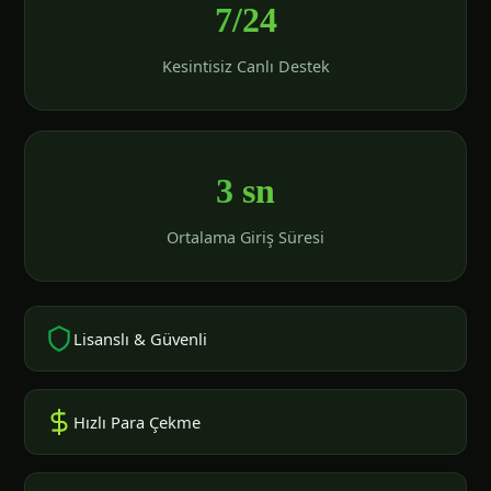
7/24
Kesintisiz Canlı Destek
3 sn
Ortalama Giriş Süresi
Lisanslı & Güvenli
Hızlı Para Çekme