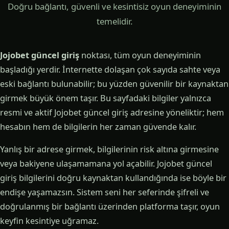
Doğru bağlantı, güvenli ve kesintisiz oyun deneyiminin
temelidir.
Jojobet güncel giriş
noktası, tüm oyun deneyiminin
başladığı yerdir. İnternette dolaşan çok sayıda sahte veya
eski bağlantı bulunabilir; bu yüzden güvenilir bir kaynaktan
girmek büyük önem taşır. Bu sayfadaki bilgiler yalnızca
resmi ve aktif Jojobet güncel giriş adresine yöneliktir; hem
hesabın hem de bilgilerin her zaman güvende kalır.
Yanlış bir adrese girmek, bilgilerinin risk altına girmesine
veya bakiyene ulaşamamana yol açabilir. Jojobet güncel
giriş bilgilerini doğru kaynaktan kullandığında ise böyle bir
endişe yaşamazsın. Sistem seni her seferinde şifreli ve
doğrulanmış bir bağlantı üzerinden platforma taşır, oyun
keyfin kesintiye uğramaz.