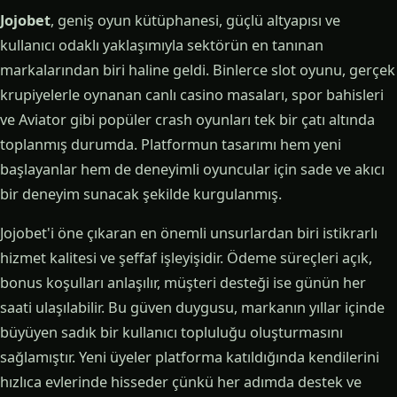
Jojobet
, geniş oyun kütüphanesi, güçlü altyapısı ve
kullanıcı odaklı yaklaşımıyla sektörün en tanınan
markalarından biri haline geldi. Binlerce slot oyunu, gerçek
krupiyelerle oynanan canlı casino masaları, spor bahisleri
ve Aviator gibi popüler crash oyunları tek bir çatı altında
toplanmış durumda. Platformun tasarımı hem yeni
başlayanlar hem de deneyimli oyuncular için sade ve akıcı
bir deneyim sunacak şekilde kurgulanmış.
Jojobet'i öne çıkaran en önemli unsurlardan biri istikrarlı
hizmet kalitesi ve şeffaf işleyişidir. Ödeme süreçleri açık,
bonus koşulları anlaşılır, müşteri desteği ise günün her
saati ulaşılabilir. Bu güven duygusu, markanın yıllar içinde
büyüyen sadık bir kullanıcı topluluğu oluşturmasını
sağlamıştır. Yeni üyeler platforma katıldığında kendilerini
hızlıca evlerinde hisseder çünkü her adımda destek ve