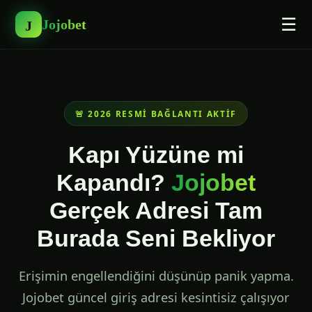
☰
Jojobet
J
🚨 2026 RESMI BAĞLANTI AKTIF
Kapı Yüzüne mi
Kapandı?
Jojobet
Gerçek Adresi Tam
Burada Seni Bekliyor
Erişimin engellendiğini düşünüp panik yapma.
Jojobet güncel giriş adresi kesintisiz çalışıyor