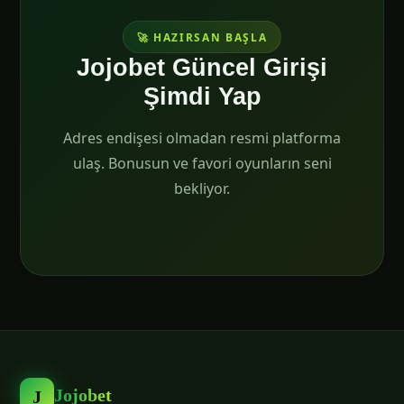
🚀 HAZIRSAN BAŞLA
Jojobet Güncel Girişi
Şimdi Yap
Adres endişesi olmadan resmi platforma
ulaş. Bonusun ve favori oyunların seni
bekliyor.
Jojobet
J