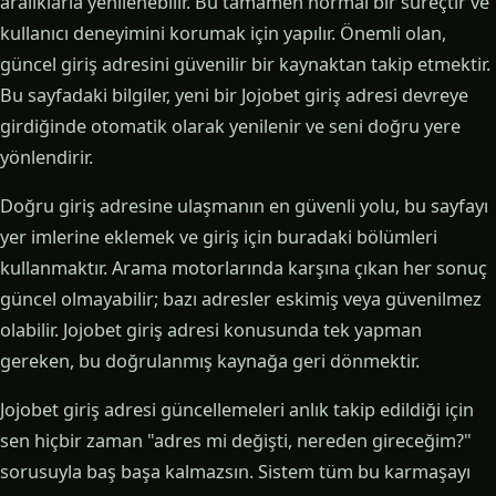
aralıklarla yenilenebilir. Bu tamamen normal bir süreçtir ve
kullanıcı deneyimini korumak için yapılır. Önemli olan,
güncel giriş adresini güvenilir bir kaynaktan takip etmektir.
Bu sayfadaki bilgiler, yeni bir Jojobet giriş adresi devreye
girdiğinde otomatik olarak yenilenir ve seni doğru yere
yönlendirir.
Doğru giriş adresine ulaşmanın en güvenli yolu, bu sayfayı
yer imlerine eklemek ve giriş için buradaki bölümleri
kullanmaktır. Arama motorlarında karşına çıkan her sonuç
güncel olmayabilir; bazı adresler eskimiş veya güvenilmez
olabilir. Jojobet giriş adresi konusunda tek yapman
gereken, bu doğrulanmış kaynağa geri dönmektir.
Jojobet giriş adresi güncellemeleri anlık takip edildiği için
sen hiçbir zaman "adres mi değişti, nereden gireceğim?"
sorusuyla baş başa kalmazsın. Sistem tüm bu karmaşayı