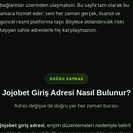
bağlantılar üzerinden ulaşmalısın. Bu sayfa tam olarak bu
amaca hizmet eder: seni her zaman gerçek, lisanslı ve
güncel resmi platforma taşır. Böylece dolandırıcılık riski
taşıyan sahte adreslerle hiç karşılaşmazsın.
DOĞRU KAYNAK
Jojobet Giriş Adresi Nasıl Bulunur?
Adres değişse de doğru yer her zaman burası.
Jojobet giriş adresi
, erişim düzenlemeleri nedeniyle belirli