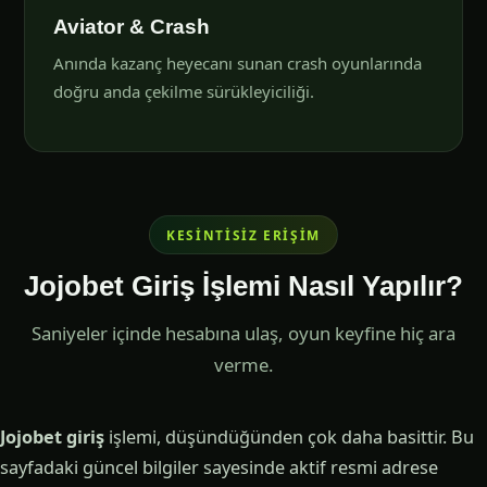
Aviator & Crash
Anında kazanç heyecanı sunan crash oyunlarında
doğru anda çekilme sürükleyiciliği.
KESINTISIZ ERIŞIM
Jojobet Giriş İşlemi Nasıl Yapılır?
Saniyeler içinde hesabına ulaş, oyun keyfine hiç ara
verme.
Jojobet giriş
işlemi, düşündüğünden çok daha basittir. Bu
sayfadaki güncel bilgiler sayesinde aktif resmi adrese