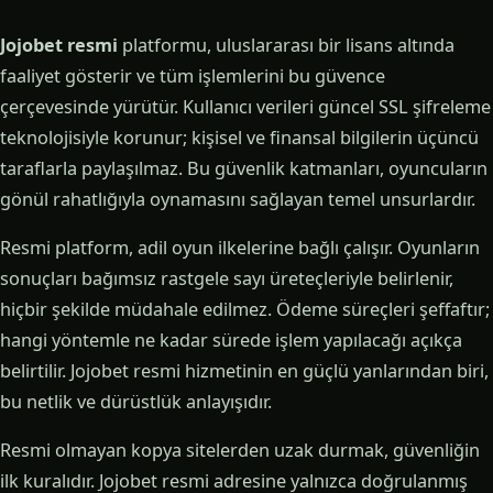
Jojobet resmi
platformu, uluslararası bir lisans altında
faaliyet gösterir ve tüm işlemlerini bu güvence
çerçevesinde yürütür. Kullanıcı verileri güncel SSL şifreleme
teknolojisiyle korunur; kişisel ve finansal bilgilerin üçüncü
taraflarla paylaşılmaz. Bu güvenlik katmanları, oyuncuların
gönül rahatlığıyla oynamasını sağlayan temel unsurlardır.
Resmi platform, adil oyun ilkelerine bağlı çalışır. Oyunların
sonuçları bağımsız rastgele sayı üreteçleriyle belirlenir,
hiçbir şekilde müdahale edilmez. Ödeme süreçleri şeffaftır;
hangi yöntemle ne kadar sürede işlem yapılacağı açıkça
belirtilir. Jojobet resmi hizmetinin en güçlü yanlarından biri,
bu netlik ve dürüstlük anlayışıdır.
Resmi olmayan kopya sitelerden uzak durmak, güvenliğin
ilk kuralıdır. Jojobet resmi adresine yalnızca doğrulanmış