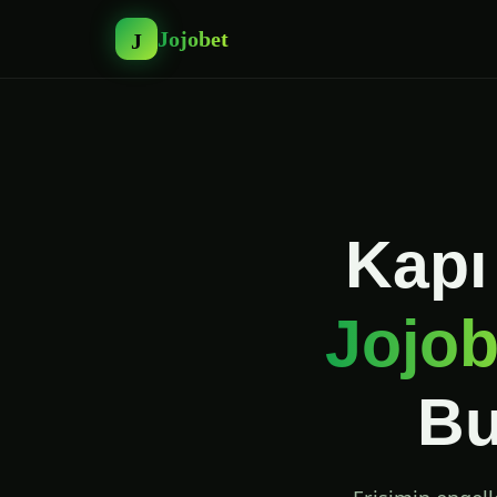
Jojobet
J
Kapı
Jojob
Bu