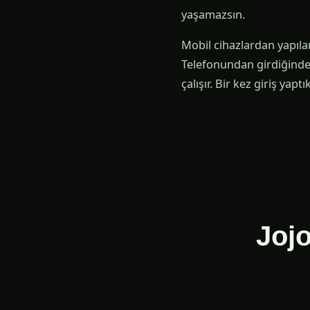
yaşamazsın.
Mobil cihazlardan yapılan
Telefonundan girdiğinde
çalışır. Bir kez giriş yap
Jojo