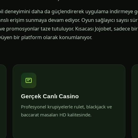
obil deneyimini daha da güçlendirerek uygulama indirmeye g
lı erişim sunmaya devam ediyor. Oyun sağlayıcı sayısı sürek
ve promosyonlar taze tutuluyor. Kısacası Jojobet, sadece bir 
büyüyen bir platform olarak konumlanıyor.
Gerçek Canlı Casino
Profesyonel krupiyelerle rulet, blackjack ve
baccarat masaları HD kalitesinde.