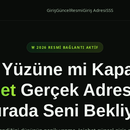
Giriş
Güncel
Resmi
Giriş Adresi
SSS
🚨 2026 RESMI BAĞLANTI AKTIF
 Yüzüne mi Kap
et
Gerçek Adres
rada Seni Bekli