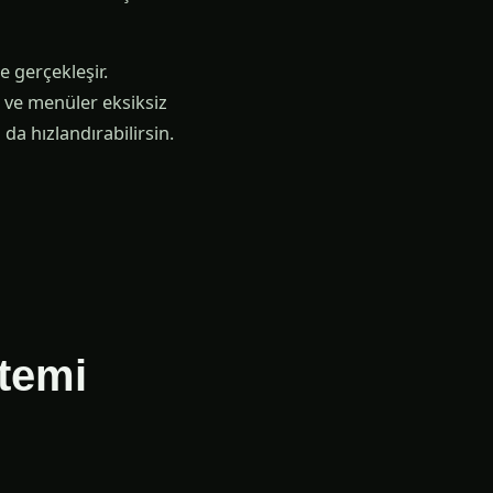
e gerçekleşir.
 ve menüler eksiksiz
 da hızlandırabilirsin.
stemi