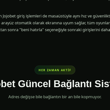
 Jojobet giriş işlemleri de masaüstüyle aynı hız ve güvenlikt
 arayüz otomatik olarak ekranına uyum sağlar, tüm oyunlar
tıktan sonra "beni hatırla" seçeneğiyle sonraki girişlerini daha
HER ZAMAN AKTIF
bet Güncel Bağlantı Si
Adres değişse bile bağlantın bir an bile kopmuyor.