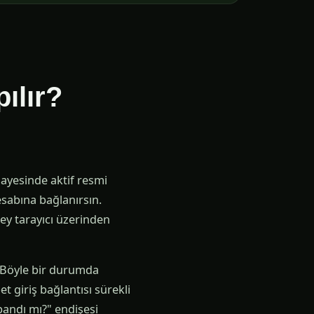
ılır?
.
sayesinde aktif resmi
hesabına bağlanırsın.
ey tarayıcı üzerinden
r. Böyle bir durumda
t giriş bağlantısı sürekli
pandı mı?" endişesi