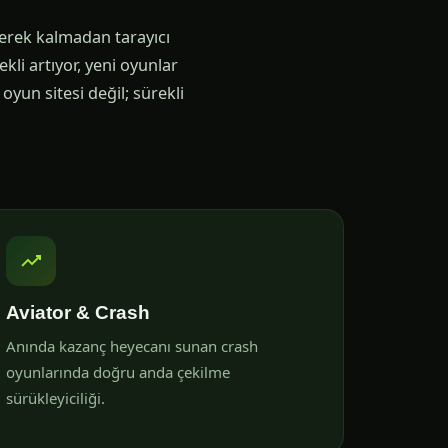
erek kalmadan tarayıcı
li artıyor, yeni oyunlar
oyun sitesi değil; sürekli
Aviator & Crash
Anında kazanç heyecanı sunan crash
oyunlarında doğru anda çekilme
sürükleyiciliği.