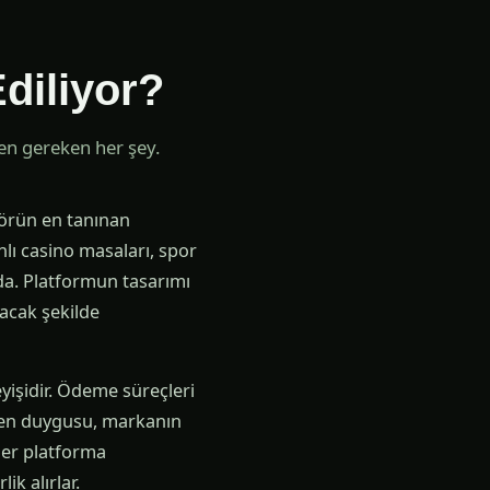
diliyor?
en gereken her şey.
ktörün en tanınan
nlı casino masaları, spor
mda. Platformun tasarımı
acak şekilde
eyişidir. Ödeme süreçleri
güven duygusu, markanın
eler platforma
ik alırlar.