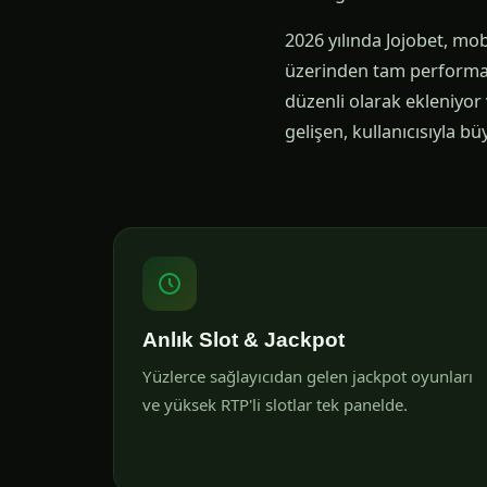
2026 yılında Jojobet, m
üzerinden tam performans
düzenli olarak ekleniyor 
gelişen, kullanıcısıyla 
Anlık Slot & Jackpot
Yüzlerce sağlayıcıdan gelen jackpot oyunları
ve yüksek RTP'li slotlar tek panelde.