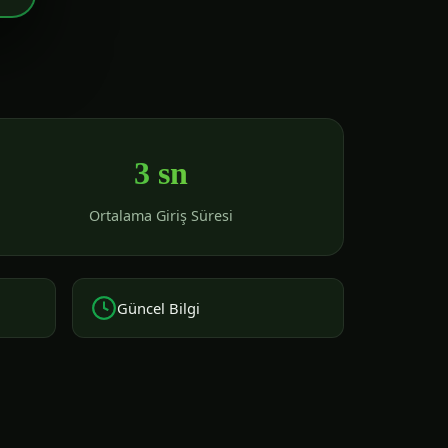
3 sn
Ortalama Giriş Süresi
Güncel Bilgi