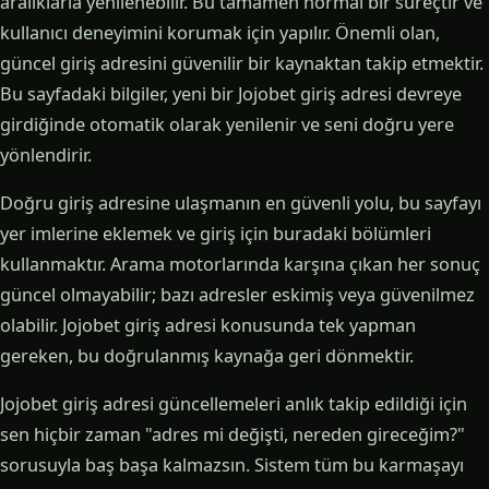
aralıklarla yenilenebilir. Bu tamamen normal bir süreçtir ve
kullanıcı deneyimini korumak için yapılır. Önemli olan,
güncel giriş adresini güvenilir bir kaynaktan takip etmektir.
Bu sayfadaki bilgiler, yeni bir Jojobet giriş adresi devreye
girdiğinde otomatik olarak yenilenir ve seni doğru yere
yönlendirir.
Doğru giriş adresine ulaşmanın en güvenli yolu, bu sayfayı
yer imlerine eklemek ve giriş için buradaki bölümleri
kullanmaktır. Arama motorlarında karşına çıkan her sonuç
güncel olmayabilir; bazı adresler eskimiş veya güvenilmez
olabilir. Jojobet giriş adresi konusunda tek yapman
gereken, bu doğrulanmış kaynağa geri dönmektir.
Jojobet giriş adresi güncellemeleri anlık takip edildiği için
sen hiçbir zaman "adres mi değişti, nereden gireceğim?"
sorusuyla baş başa kalmazsın. Sistem tüm bu karmaşayı