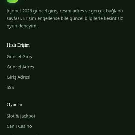
Jojobet 2026 güncel giriş, resmi adres ve gerçek bağlantı
sayfası. Erişim engellense bile güncel bilgilerle kesintisiz
oyun deneyimi.
Hızlı Erişim
Güncel Giriş
Güncel Adres
Giriş Adresi
SSS
Oyunlar
Slot & Jackpot
Canlı Casino