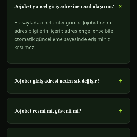
Jojobet güncel giriş adresine nasıl ulaşırım?
Bu sayfadaki bölümler güncel Jojobet resmi
adres bilgilerini içerir; adres engellense bile
otomatik güncelleme sayesinde erişiminiz
kesilmez.
Jojobet giriş adresi neden sık değişir?
Jojobet resmi mi, güvenli mi?