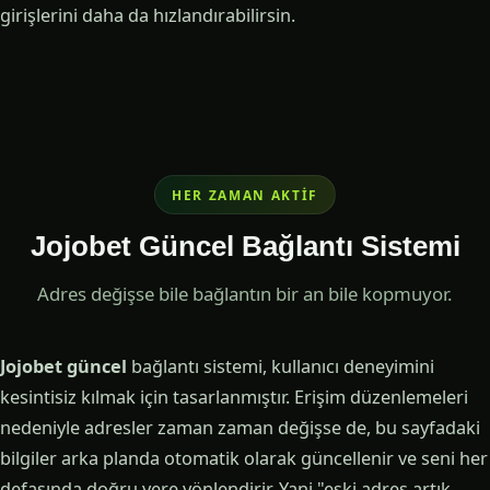
girişlerini daha da hızlandırabilirsin.
HER ZAMAN AKTIF
Jojobet Güncel Bağlantı Sistemi
Adres değişse bile bağlantın bir an bile kopmuyor.
Jojobet güncel
bağlantı sistemi, kullanıcı deneyimini
kesintisiz kılmak için tasarlanmıştır. Erişim düzenlemeleri
nedeniyle adresler zaman zaman değişse de, bu sayfadaki
bilgiler arka planda otomatik olarak güncellenir ve seni her
defasında doğru yere yönlendirir. Yani "eski adres artık