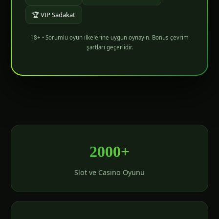
🏆 VIP Sadakat
18+ • Sorumlu oyun ilkelerine uygun oynayın. Bonus çevrim
şartları geçerlidir.
2000+
Slot ve Casino Oyunu