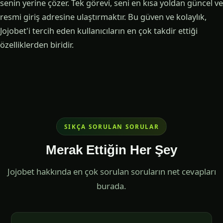
senin yerine çözer. Tek görevi, seni en kısa yoldan güncel ve
resmi giriş adresine ulaştırmaktır. Bu güven ve kolaylık,
Jojobet'i tercih eden kullanıcıların en çok takdir ettiği
özelliklerden biridir.
SIKÇA SORULAN SORULAR
Merak Ettiğin Her Şey
Jojobet hakkında en çok sorulan soruların net cevapları
burada.