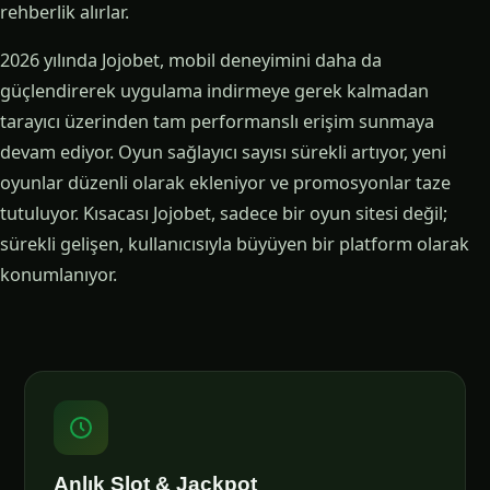
rehberlik alırlar.
2026 yılında Jojobet, mobil deneyimini daha da
güçlendirerek uygulama indirmeye gerek kalmadan
tarayıcı üzerinden tam performanslı erişim sunmaya
devam ediyor. Oyun sağlayıcı sayısı sürekli artıyor, yeni
oyunlar düzenli olarak ekleniyor ve promosyonlar taze
tutuluyor. Kısacası Jojobet, sadece bir oyun sitesi değil;
sürekli gelişen, kullanıcısıyla büyüyen bir platform olarak
konumlanıyor.
Anlık Slot & Jackpot