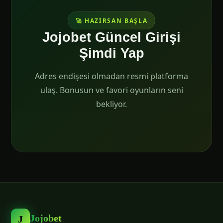
🚀 HAZIRSAN BAŞLA
Jojobet Güncel Girişi
Şimdi Yap
Adres endişesi olmadan resmi platforma
ulaş. Bonusun ve favori oyunların seni
bekliyor.
Jojobet
J