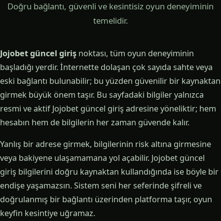
Doğru bağlantı, güvenli ve kesintisiz oyun deneyiminin
temelidir.
Jojobet güncel giriş
noktası, tüm oyun deneyiminin
başladığı yerdir. İnternette dolaşan çok sayıda sahte veya
eski bağlantı bulunabilir; bu yüzden güvenilir bir kaynaktan
girmek büyük önem taşır. Bu sayfadaki bilgiler yalnızca
resmi ve aktif Jojobet güncel giriş adresine yöneliktir; hem
hesabın hem de bilgilerin her zaman güvende kalır.
Yanlış bir adrese girmek, bilgilerinin risk altına girmesine
veya bakiyene ulaşamamana yol açabilir. Jojobet güncel
giriş bilgilerini doğru kaynaktan kullandığında ise böyle bir
endişe yaşamazsın. Sistem seni her seferinde şifreli ve
doğrulanmış bir bağlantı üzerinden platforma taşır, oyun
keyfin kesintiye uğramaz.