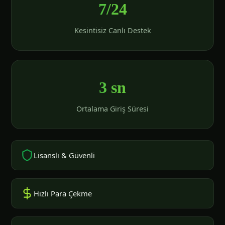
7/24
Kesintisiz Canlı Destek
3 sn
Ortalama Giriş Süresi
Lisanslı & Güvenli
Hızlı Para Çekme