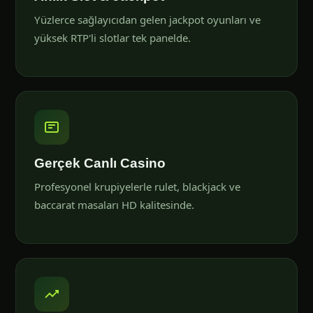
Yüzlerce sağlayıcıdan gelen jackpot oyunları ve
yüksek RTP'li slotlar tek panelde.
Gerçek Canlı Casino
Profesyonel krupiyelerle rulet, blackjack ve
baccarat masaları HD kalitesinde.