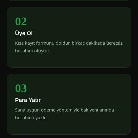
02
Üye Ol
Kısa kayıt formunu doldur, birkaç dakikada ücretsiz
hesabını oluştur.
03
Para Yatır
Sana uygun ödeme yöntemiyle bakiyeni anında
hesabına yükle.