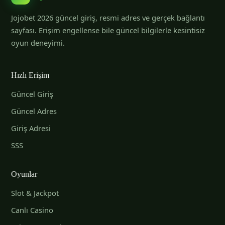
Jojobet 2026 güncel giriş, resmi adres ve gerçek bağlantı
sayfası. Erişim engellense bile güncel bilgilerle kesintisiz
oyun deneyimi.
Hızlı Erişim
Güncel Giriş
Güncel Adres
Giriş Adresi
SSS
Oyunlar
Slot & Jackpot
Canlı Casino