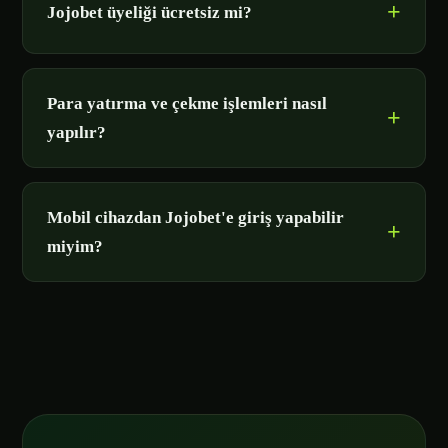
Jojobet üyeliği ücretsiz mi?
Para yatırma ve çekme işlemleri nasıl
yapılır?
Mobil cihazdan Jojobet'e giriş yapabilir
miyim?