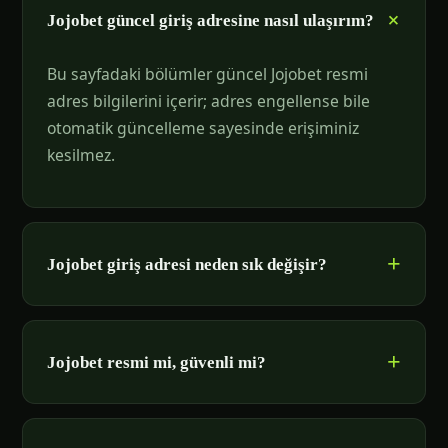
Jojobet güncel giriş adresine nasıl ulaşırım?
Bu sayfadaki bölümler güncel Jojobet resmi
adres bilgilerini içerir; adres engellense bile
otomatik güncelleme sayesinde erişiminiz
kesilmez.
Jojobet giriş adresi neden sık değişir?
Jojobet resmi mi, güvenli mi?