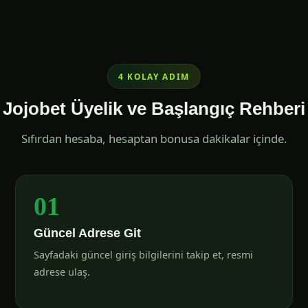
4 KOLAY ADIM
Jojobet Üyelik ve Başlangıç Rehberi
Sıfırdan hesaba, hesaptan bonusa dakikalar içinde.
01
Güncel Adrese Git
Sayfadaki güncel giriş bilgilerini takip et, resmi
adrese ulaş.