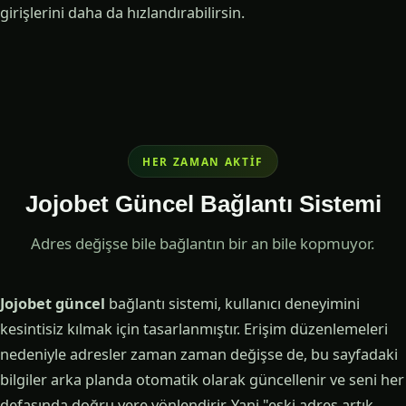
girişlerini daha da hızlandırabilirsin.
HER ZAMAN AKTIF
Jojobet Güncel Bağlantı Sistemi
Adres değişse bile bağlantın bir an bile kopmuyor.
Jojobet güncel
bağlantı sistemi, kullanıcı deneyimini
kesintisiz kılmak için tasarlanmıştır. Erişim düzenlemeleri
nedeniyle adresler zaman zaman değişse de, bu sayfadaki
bilgiler arka planda otomatik olarak güncellenir ve seni her
defasında doğru yere yönlendirir. Yani "eski adres artık