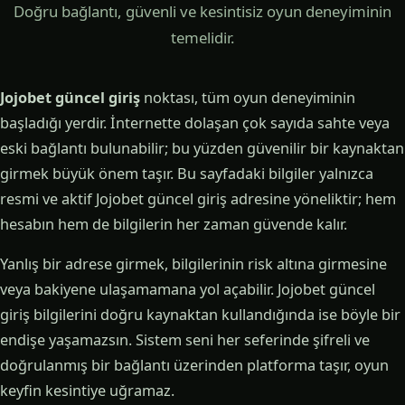
Doğru bağlantı, güvenli ve kesintisiz oyun deneyiminin
temelidir.
Jojobet güncel giriş
noktası, tüm oyun deneyiminin
başladığı yerdir. İnternette dolaşan çok sayıda sahte veya
eski bağlantı bulunabilir; bu yüzden güvenilir bir kaynaktan
girmek büyük önem taşır. Bu sayfadaki bilgiler yalnızca
resmi ve aktif Jojobet güncel giriş adresine yöneliktir; hem
hesabın hem de bilgilerin her zaman güvende kalır.
Yanlış bir adrese girmek, bilgilerinin risk altına girmesine
veya bakiyene ulaşamamana yol açabilir. Jojobet güncel
giriş bilgilerini doğru kaynaktan kullandığında ise böyle bir
endişe yaşamazsın. Sistem seni her seferinde şifreli ve
doğrulanmış bir bağlantı üzerinden platforma taşır, oyun
keyfin kesintiye uğramaz.