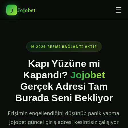
☰
Jojobet
J
🚨 2026 RESMI BAĞLANTI AKTIF
Kapı Yüzüne mi
Kapandı?
Jojobet
Gerçek Adresi Tam
Burada Seni Bekliyor
Erişimin engellendiğini düşünüp panik yapma.
Jojobet güncel giriş adresi kesintisiz çalışıyor