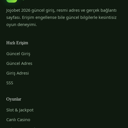
Jojobet 2026 güncel giriş, resmi adres ve gerçek bağlantı
sayfası. Erişim engellense bile güncel bilgilerle kesintisiz
oyun deneyimi.
Hızlı Erişim
Güncel Giriş
Güncel Adres
Giriş Adresi
SSS
Oyunlar
Slot & Jackpot
Canlı Casino