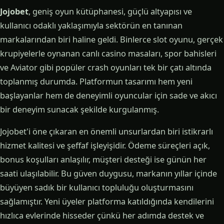
Jojobet
, geniş oyun kütüphanesi, güçlü altyapısı ve
kullanıcı odaklı yaklaşımıyla sektörün en tanınan
markalarından biri haline geldi. Binlerce slot oyunu, gerçek
krupiyelerle oynanan canlı casino masaları, spor bahisleri
ve Aviator gibi popüler crash oyunları tek bir çatı altında
toplanmış durumda. Platformun tasarımı hem yeni
başlayanlar hem de deneyimli oyuncular için sade ve akıcı
bir deneyim sunacak şekilde kurgulanmış.
Jojobet'i öne çıkaran en önemli unsurlardan biri istikrarlı
hizmet kalitesi ve şeffaf işleyişidir. Ödeme süreçleri açık,
bonus koşulları anlaşılır, müşteri desteği ise günün her
saati ulaşılabilir. Bu güven duygusu, markanın yıllar içinde
büyüyen sadık bir kullanıcı topluluğu oluşturmasını
sağlamıştır. Yeni üyeler platforma katıldığında kendilerini
hızlıca evlerinde hisseder çünkü her adımda destek ve