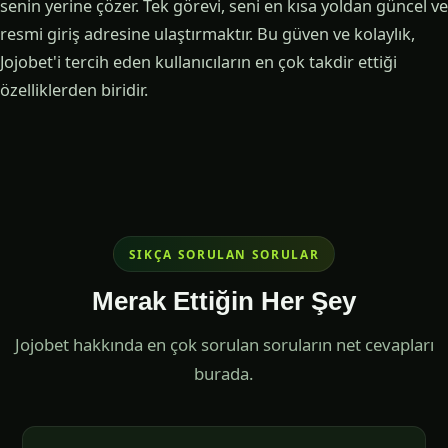
senin yerine çözer. Tek görevi, seni en kısa yoldan güncel ve
resmi giriş adresine ulaştırmaktır. Bu güven ve kolaylık,
Jojobet'i tercih eden kullanıcıların en çok takdir ettiği
özelliklerden biridir.
SIKÇA SORULAN SORULAR
Merak Ettiğin Her Şey
Jojobet hakkında en çok sorulan soruların net cevapları
burada.