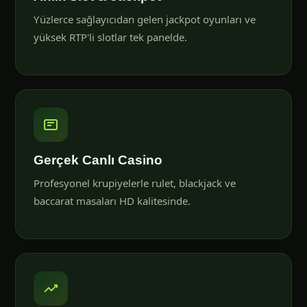
Yüzlerce sağlayıcıdan gelen jackpot oyunları ve
yüksek RTP'li slotlar tek panelde.
Gerçek Canlı Casino
Profesyonel krupiyelerle rulet, blackjack ve
baccarat masaları HD kalitesinde.