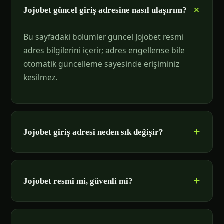
Jojobet güncel giriş adresine nasıl ulaşırım?
Bu sayfadaki bölümler güncel Jojobet resmi
adres bilgilerini içerir; adres engellense bile
otomatik güncelleme sayesinde erişiminiz
kesilmez.
Jojobet giriş adresi neden sık değişir?
Jojobet resmi mi, güvenli mi?