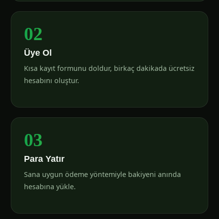
02
Üye Ol
Kısa kayıt formunu doldur, birkaç dakikada ücretsiz
hesabını oluştur.
03
Para Yatır
Sana uygun ödeme yöntemiyle bakiyeni anında
hesabına yükle.