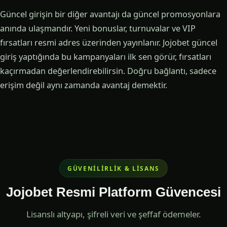
Güncel girişin bir diğer avantajı da güncel promosyonlara
anında ulaşmandır. Yeni bonuslar, turnuvalar ve VIP
fırsatları resmi adres üzerinden yayınlanır. Jojobet güncel
giriş yaptığında bu kampanyaları ilk sen görür, fırsatları
kaçırmadan değerlendirebilirsin. Doğru bağlantı, sadece
erişim değil aynı zamanda avantaj demektir.
GÜVENILIRLIK & LISANS
Jojobet Resmi Platform Güvencesi
Lisanslı altyapı, şifreli veri ve şeffaf ödemeler.