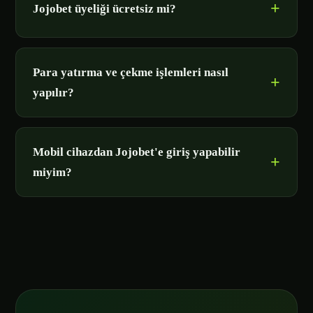
Jojobet üyeliği ücretsiz mi?
Para yatırma ve çekme işlemleri nasıl
yapılır?
Mobil cihazdan Jojobet'e giriş yapabilir
miyim?