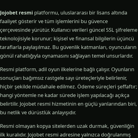
Jojobet resmi
platformu, uluslararası bir lisans altında
faaliyet gösterir ve tüm işlemlerini bu güvence
çerçevesinde yürütür. Kullanıcı verileri güncel SSL şifreleme
teknolojisiyle korunur; kişisel ve finansal bilgilerin üçüncü
taraflarla paylaşılmaz. Bu güvenlik katmanları, oyuncuların
gönül rahatlığıyla oynamasını sağlayan temel unsurlardır.
Resmi platform, adil oyun ilkelerine bağlı çalışır. Oyunların
sonuçları bağımsız rastgele sayı üreteçleriyle belirlenir,
hiçbir şekilde müdahale edilmez. Ödeme süreçleri şeffaftır;
hangi yöntemle ne kadar sürede işlem yapılacağı açıkça
belirtilir. Jojobet resmi hizmetinin en güçlü yanlarından biri,
bu netlik ve dürüstlük anlayışıdır.
Resmi olmayan kopya sitelerden uzak durmak, güvenliğin
ilk kuralıdır. Jojobet resmi adresine yalnızca doğrulanmış