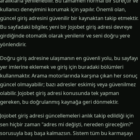
aralıklarla yenilenebilir. Bu tamamen normal bir süreçtir ve
kullanıcı deneyimini korumak için yapılır. Önemli olan,
güncel giriş adresini güvenilir bir kaynaktan takip etmektir.
Bu sayfadaki bilgiler, yeni bir Jojobet giriş adresi devreye
girdiğinde otomatik olarak yenilenir ve seni doğru yere
yönlendirir.
Doğru giriş adresine ulaşmanın en güvenli yolu, bu sayfayı
yer imlerine eklemek ve giriş için buradaki bölümleri
kullanmaktır. Arama motorlarında karşına çıkan her sonuç
güncel olmayabilir; bazı adresler eskimiş veya güvenilmez
olabilir. Jojobet giriş adresi konusunda tek yapman
gereken, bu doğrulanmış kaynağa geri dönmektir.
Jojobet giriş adresi güncellemeleri anlık takip edildiği için
sen hiçbir zaman "adres mi değişti, nereden gireceğim?"
sorusuyla baş başa kalmazsın. Sistem tüm bu karmaşayı