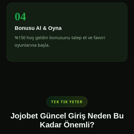
04
Bonusu Al & Oyna
%150 hoş geldin bonusunu talep et ve favori
oyunlarına başla.
TEK TIK YETER
Jojobet Güncel Giriş Neden Bu
Kadar Önemli?