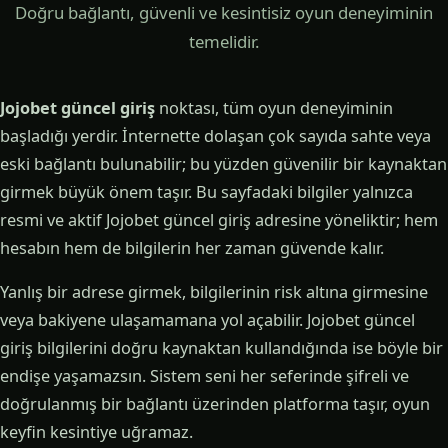
Doğru bağlantı, güvenli ve kesintisiz oyun deneyiminin
temelidir.
Jojobet güncel giriş
noktası, tüm oyun deneyiminin
başladığı yerdir. İnternette dolaşan çok sayıda sahte veya
eski bağlantı bulunabilir; bu yüzden güvenilir bir kaynaktan
girmek büyük önem taşır. Bu sayfadaki bilgiler yalnızca
resmi ve aktif Jojobet güncel giriş adresine yöneliktir; hem
hesabın hem de bilgilerin her zaman güvende kalır.
Yanlış bir adrese girmek, bilgilerinin risk altına girmesine
veya bakiyene ulaşamamana yol açabilir. Jojobet güncel
giriş bilgilerini doğru kaynaktan kullandığında ise böyle bir
endişe yaşamazsın. Sistem seni her seferinde şifreli ve
doğrulanmış bir bağlantı üzerinden platforma taşır, oyun
keyfin kesintiye uğramaz.