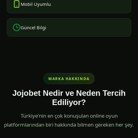
Mobil Uyumlu
Güncel Bilgi
MARKA HAKKINDA
Jojobet Nedir ve Neden Tercih
Ediliyor?
Türkiye'nin en çok konuşulan online oyun
platformlarından biri hakkında bilmen gereken her şey.