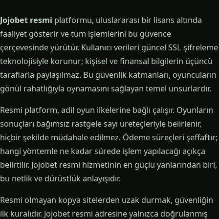
Jojobet resmi
platformu, uluslararası bir lisans altında
faaliyet gösterir ve tüm işlemlerini bu güvence
çerçevesinde yürütür. Kullanıcı verileri güncel SSL şifreleme
teknolojisiyle korunur; kişisel ve finansal bilgilerin üçüncü
taraflarla paylaşılmaz. Bu güvenlik katmanları, oyuncuların
gönül rahatlığıyla oynamasını sağlayan temel unsurlardır.
Resmi platform, adil oyun ilkelerine bağlı çalışır. Oyunların
sonuçları bağımsız rastgele sayı üreteçleriyle belirlenir,
hiçbir şekilde müdahale edilmez. Ödeme süreçleri şeffaftır;
hangi yöntemle ne kadar sürede işlem yapılacağı açıkça
belirtilir. Jojobet resmi hizmetinin en güçlü yanlarından biri,
bu netlik ve dürüstlük anlayışıdır.
Resmi olmayan kopya sitelerden uzak durmak, güvenliğin
ilk kuralıdır. Jojobet resmi adresine yalnızca doğrulanmış