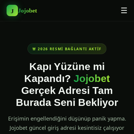
☰
Jojobet
J
🚨 2026 RESMI BAĞLANTI AKTIF
Kapı Yüzüne mi
Kapandı?
Jojobet
Gerçek Adresi Tam
Burada Seni Bekliyor
Erişimin engellendiğini düşünüp panik yapma.
Jojobet güncel giriş adresi kesintisiz çalışıyor