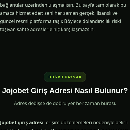
bağlantılar üzerinden ulaşmalısın. Bu sayfa tam olarak bu
amaca hizmet eder: seni her zaman gerçek, lisanslı ve
güncel resmi platforma taşır. Böylece dolandırıcılık riski
taşıyan sahte adreslerle hiç karşılaşmazsın.
DOĞRU KAYNAK
Jojobet Giriş Adresi Nasıl Bulunur?
Adres değişse de doğru yer her zaman burası.
Jojobet giriş adresi
, erişim düzenlemeleri nedeniyle belirli