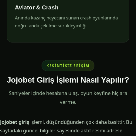
Aviator & Crash
Anında kazanç heyecanı sunan crash oyunlarında
doğru anda çekilme sürükleyiciliği.
KESINTISIZ ERIŞIM
Jojobet Giriş İşlemi Nasıl Yapılır?
Saniyeler içinde hesabına ulaş, oyun keyfine hiç ara
verme.
Jojobet giriş
işlemi, düşündüğünden çok daha basittir. Bu
sayfadaki güncel bilgiler sayesinde aktif resmi adrese