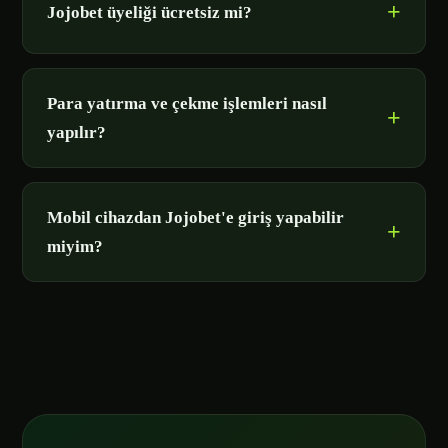
Jojobet üyeliği ücretsiz mi?
Para yatırma ve çekme işlemleri nasıl
yapılır?
Mobil cihazdan Jojobet'e giriş yapabilir
miyim?