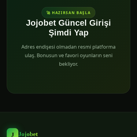
🚀 HAZIRSAN BAŞLA
Jojobet Güncel Girişi
Şimdi Yap
Adres endişesi olmadan resmi platforma
ulaş. Bonusun ve favori oyunların seni
bekliyor.
Jojobet
J