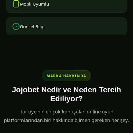
Mobil Uyumlu
Güncel Bilgi
MARKA HAKKINDA
Jojobet Nedir ve Neden Tercih
Ediliyor?
Türkiye'nin en çok konuşulan online oyun
platformlarından biri hakkında bilmen gereken her şey.