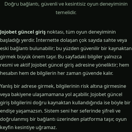
Doğru bağlantı, güvenli ve kesintisiz oyun deneyiminin
temelidir.
Jojobet güncel giriş
noktası, tüm oyun deneyiminin
başladığı yerdir. İnternette dolaşan çok sayıda sahte veya
eski bağlantı bulunabilir; bu yüzden güvenilir bir kaynaktan
girmek büyük önem taşır. Bu sayfadaki bilgiler yalnızca
resmi ve aktif Jojobet güncel giriş adresine yöneliktir; hem
hesabın hem de bilgilerin her zaman güvende kalır.
Yanlış bir adrese girmek, bilgilerinin risk altına girmesine
veya bakiyene ulaşamamana yol açabilir. Jojobet güncel
giriş bilgilerini doğru kaynaktan kullandığında ise böyle bir
endişe yaşamazsın. Sistem seni her seferinde şifreli ve
doğrulanmış bir bağlantı üzerinden platforma taşır, oyun
keyfin kesintiye uğramaz.