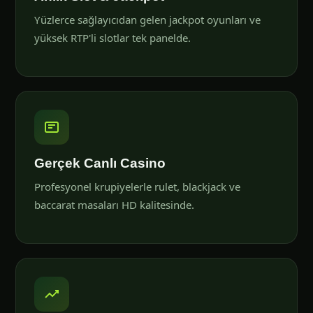
Yüzlerce sağlayıcıdan gelen jackpot oyunları ve
yüksek RTP'li slotlar tek panelde.
Gerçek Canlı Casino
Profesyonel krupiyelerle rulet, blackjack ve
baccarat masaları HD kalitesinde.