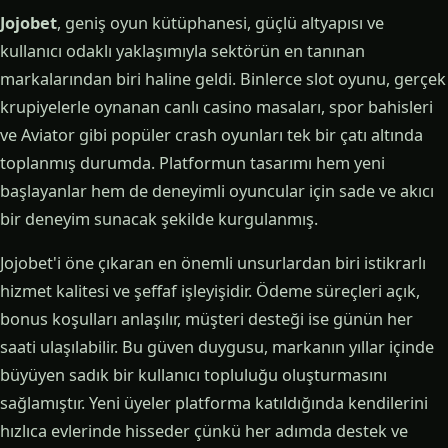
Jojobet
, geniş oyun kütüphanesi, güçlü altyapısı ve
kullanıcı odaklı yaklaşımıyla sektörün en tanınan
markalarından biri haline geldi. Binlerce slot oyunu, gerçek
krupiyelerle oynanan canlı casino masaları, spor bahisleri
ve Aviator gibi popüler crash oyunları tek bir çatı altında
toplanmış durumda. Platformun tasarımı hem yeni
başlayanlar hem de deneyimli oyuncular için sade ve akıcı
bir deneyim sunacak şekilde kurgulanmış.
Jojobet'i öne çıkaran en önemli unsurlardan biri istikrarlı
hizmet kalitesi ve şeffaf işleyişidir. Ödeme süreçleri açık,
bonus koşulları anlaşılır, müşteri desteği ise günün her
saati ulaşılabilir. Bu güven duygusu, markanın yıllar içinde
büyüyen sadık bir kullanıcı topluluğu oluşturmasını
sağlamıştır. Yeni üyeler platforma katıldığında kendilerini
hızlıca evlerinde hisseder çünkü her adımda destek ve