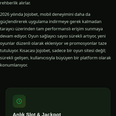
rehberlik alırlar.
2026 yılında Jojobet, mobil deneyimini daha da
güçlendirerek uygulama indirmeye gerek kalmadan
tarayıcı üzerinden tam performanslı erişim sunmaya
devam ediyor. Oyun sağlayıcı sayısı sürekli artıyor, yeni
oyunlar düzenli olarak ekleniyor ve promosyonlar taze
tutuluyor. Kısacası Jojobet, sadece bir oyun sitesi değil;
sürekli gelişen, kullanıcısıyla büyüyen bir platform olarak
konumlanıyor.
Anlık Slot & Jackpot