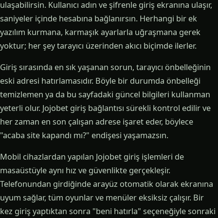
ulaşabilirsin. Kullanıcı adın ve şifrenle giriş ekranına ulaşır,
saniyeler içinde hesabına bağlanırsın. Herhangi bir ek
yazılım kurmana, karmaşık ayarlarla uğraşmana gerek
yoktur; her şey tarayıcı üzerinden akıcı biçimde ilerler.
Giriş sırasında en sık yaşanan sorun, tarayıcı önbelleğinin
eski adresi hatırlamasıdır. Böyle bir durumda önbelleği
temizlemen ya da bu sayfadaki güncel bilgileri kullanman
yeterli olur. Jojobet giriş bağlantısı sürekli kontrol edilir ve
her zaman en son çalışan adrese işaret eder, böylece
"acaba site kapandı mı?" endişesi yaşamazsın.
Mobil cihazlardan yapılan Jojobet giriş işlemleri de
masaüstüyle aynı hız ve güvenlikte gerçekleşir.
Telefonundan girdiğinde arayüz otomatik olarak ekranına
uyum sağlar, tüm oyunlar ve menüler eksiksiz çalışır. Bir
kez giriş yaptıktan sonra "beni hatırla" seçeneğiyle sonraki