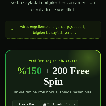
ve bu sayfadaki bilgiler her zaman en son
resmi adrese yöneliktir.
Adres engellense bile güncel Jojobet erişim
bilgileri bu sayfada yer alır.
YENI ÜYE HOŞ GELDIN PAKETI
%150
+ 200 Free
Spin
İlk yatırımına özel bonus, anında hesabında.
⚡ Anında Kredi
🎰 200 Ücretsiz Dönüş