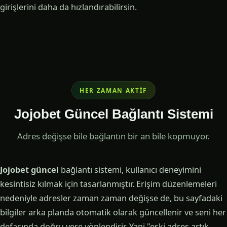
girişlerini daha da hızlandırabilirsin.
HER ZAMAN AKTIF
Jojobet Güncel Bağlantı Sistemi
Adres değişse bile bağlantın bir an bile kopmuyor.
Jojobet güncel
bağlantı sistemi, kullanıcı deneyimini
kesintisiz kılmak için tasarlanmıştır. Erişim düzenlemeleri
nedeniyle adresler zaman zaman değişse de, bu sayfadaki
bilgiler arka planda otomatik olarak güncellenir ve seni her
defasında doğru yere yönlendirir. Yani "eski adres artık