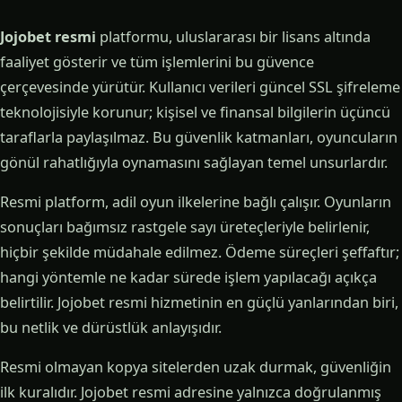
Jojobet resmi
platformu, uluslararası bir lisans altında
faaliyet gösterir ve tüm işlemlerini bu güvence
çerçevesinde yürütür. Kullanıcı verileri güncel SSL şifreleme
teknolojisiyle korunur; kişisel ve finansal bilgilerin üçüncü
taraflarla paylaşılmaz. Bu güvenlik katmanları, oyuncuların
gönül rahatlığıyla oynamasını sağlayan temel unsurlardır.
Resmi platform, adil oyun ilkelerine bağlı çalışır. Oyunların
sonuçları bağımsız rastgele sayı üreteçleriyle belirlenir,
hiçbir şekilde müdahale edilmez. Ödeme süreçleri şeffaftır;
hangi yöntemle ne kadar sürede işlem yapılacağı açıkça
belirtilir. Jojobet resmi hizmetinin en güçlü yanlarından biri,
bu netlik ve dürüstlük anlayışıdır.
Resmi olmayan kopya sitelerden uzak durmak, güvenliğin
ilk kuralıdır. Jojobet resmi adresine yalnızca doğrulanmış