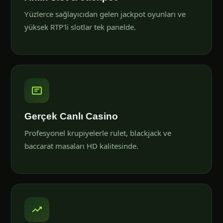
Yüzlerce sağlayıcıdan gelen jackpot oyunları ve
yüksek RTP'li slotlar tek panelde.
Gerçek Canlı Casino
Profesyonel krupiyelerle rulet, blackjack ve
baccarat masaları HD kalitesinde.