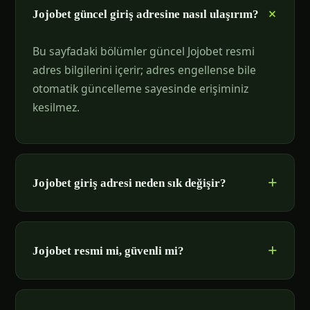
Jojobet güncel giriş adresine nasıl ulaşırım?
Bu sayfadaki bölümler güncel Jojobet resmi
adres bilgilerini içerir; adres engellense bile
otomatik güncelleme sayesinde erişiminiz
kesilmez.
Jojobet giriş adresi neden sık değişir?
Jojobet resmi mi, güvenli mi?