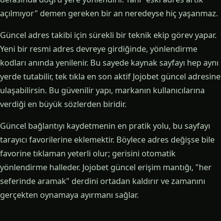
açılmıyor" demen gereken bir an neredeyse hiç yaşanmaz.
Güncel adres takibi için sürekli bir teknik ekip görev yapar.
Yeni bir resmi adres devreye girdiğinde, yönlendirme
kodları anında yenilenir. Bu sayede kaynak sayfayı hep aynı
yerde tutabilir, tek tıkla en son aktif Jojobet güncel adresine
ulaşabilirsin. Bu güvenilir yapı, markanın kullanıcılarına
verdiği en büyük sözlerden biridir.
Güncel bağlantıyı kaydetmenin en pratik yolu, bu sayfayı
tarayıcı favorilerine eklemektir. Böylece adres değişse bile
favorine tıklaman yeterli olur; gerisini otomatik
yönlendirme halleder. Jojobet güncel erişim mantığı, "her
seferinde aramak" derdini ortadan kaldırır ve zamanını
gerçekten oynamaya ayırmanı sağlar.