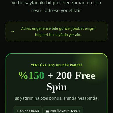
ve bu sayfadaki bilgiler her zaman en son
resmi adrese yöneliktir.
Adres engellense bile güncel Jojobet erişim
bilgileri bu sayfada yer alır.
YENI ÜYE HOŞ GELDIN PAKETI
%150
+ 200 Free
Spin
İlk yatırımına özel bonus, anında hesabında.
⚡ Anında Kredi
🎰 200 Ücretsiz Dönüş