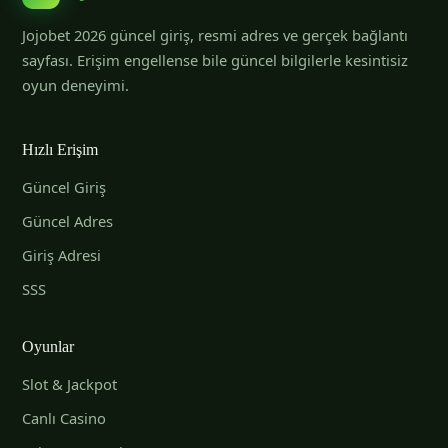
Jojobet 2026 güncel giriş, resmi adres ve gerçek bağlantı
sayfası. Erişim engellense bile güncel bilgilerle kesintisiz
oyun deneyimi.
Hızlı Erişim
Güncel Giriş
Güncel Adres
Giriş Adresi
SSS
Oyunlar
Slot & Jackpot
Canlı Casino