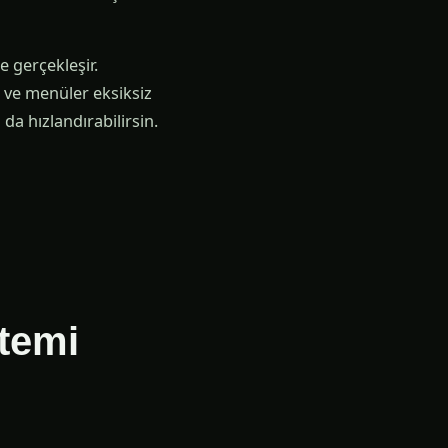
e gerçekleşir.
 ve menüler eksiksiz
 da hızlandırabilirsin.
stemi