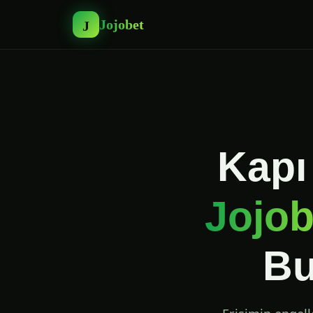
Jojobet
J
Kapı
Jojob
Bu