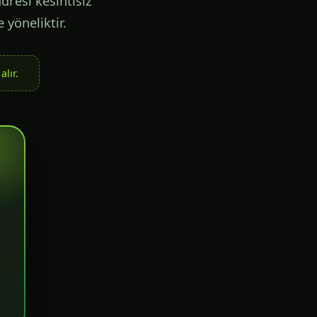
dresi kesintisiz
 yöneliktir.
lır.