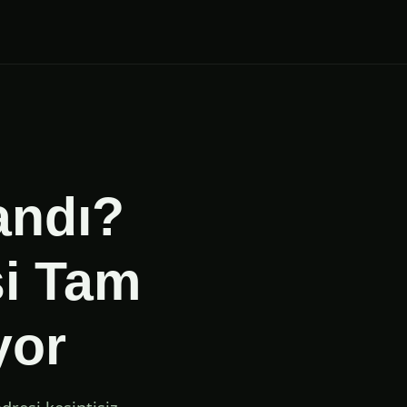
andı?
i Tam
yor