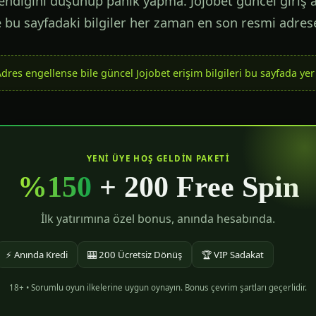
endiğini düşünüp panik yapma. Jojobet güncel giriş a
e bu sayfadaki bilgiler her zaman en son resmi adrese
dres engellense bile güncel Jojobet erişim bilgileri bu sayfada yer a
YENI ÜYE HOŞ GELDIN PAKETI
%150
+ 200 Free Spin
İlk yatırımına özel bonus, anında hesabında.
⚡ Anında Kredi
🎰 200 Ücretsiz Dönüş
🏆 VIP Sadakat
18+ • Sorumlu oyun ilkelerine uygun oynayın. Bonus çevrim şartları geçerlidir.