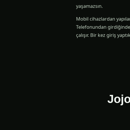
yaşamazsın.
Mobil cihazlardan yapılan
Telefonundan girdiğinde
çalışır. Bir kez giriş yap
Jojo