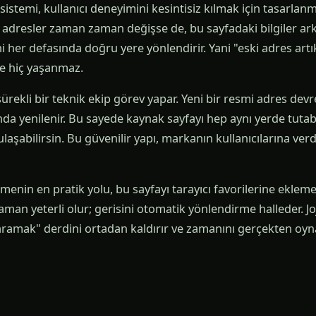
sistemi, kullanıcı deneyimini kesintisiz kılmak için tasarlanmı
 adresler zaman zaman değişse de, bu sayfadaki bilgiler ar
ni her defasında doğru yere yönlendirir. Yani "eski adres ar
e hiç yaşanmaz.
sürekli bir teknik ekip görev yapar. Yeni bir resmi adres devr
a yenilenir. Bu sayede kaynak sayfayı hep aynı yerde tutabili
laşabilirsin. Bu güvenilir yapı, markanın kullanıcılarına ve
enin en pratik yolu, bu sayfayı tarayıcı favorilerine ekleme
laman yeterli olur; gerisini otomatik yönlendirme halleder. J
aramak" derdini ortadan kaldırır ve zamanını gerçekten oyn