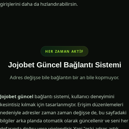
girişlerini daha da hızlandırabilirsin.
HER ZAMAN AKTIF
Jojobet Güncel Bağlantı Sistemi
Adres değişse bile bağlantın bir an bile kopmuyor.
Jojobet güncel
bağlantı sistemi, kullanıcı deneyimini
kesintisiz kılmak için tasarlanmıştır. Erişim düzenlemeleri
nedeniyle adresler zaman zaman değişse de, bu sayfadaki
bilgiler arka planda otomatik olarak güncellenir ve seni her
defasında doğru yere yönlendirir. Yani "eski adres artık