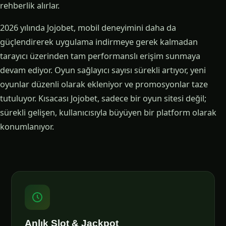
rehberlik alırlar.
2026 yılında Jojobet, mobil deneyimini daha da
güçlendirerek uygulama indirmeye gerek kalmadan
tarayıcı üzerinden tam performanslı erişim sunmaya
devam ediyor. Oyun sağlayıcı sayısı sürekli artıyor, yeni
oyunlar düzenli olarak ekleniyor ve promosyonlar taze
tutuluyor. Kısacası Jojobet, sadece bir oyun sitesi değil;
sürekli gelişen, kullanıcısıyla büyüyen bir platform olarak
konumlanıyor.
Anlık Slot & Jackpot