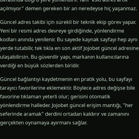
açılmıyor" demen gereken bir an neredeyse hiç yaşanmaz.
Güncel adres takibi için sürekli bir teknik ekip görev yapar.
Yeni bir resmi adres devreye girdiğinde, yönlendirme
kodları anında yenilenir. Bu sayede kaynak sayfayı hep aynı
yerde tutabilir, tek tıkla en son aktif Jojobet güncel adresine
ulaşabilirsin. Bu güvenilir yapı, markanın kullanıcılarına
verdiği en büyük sözlerden biridir.
Güncel bağlantıyı kaydetmenin en pratik yolu, bu sayfayı
tarayıcı favorilerine eklemektir. Böylece adres değişse bile
favorine tıklaman yeterli olur; gerisini otomatik
yönlendirme halleder. Jojobet güncel erişim mantığı, "her
seferinde aramak" derdini ortadan kaldırır ve zamanını
gerçekten oynamaya ayırmanı sağlar.