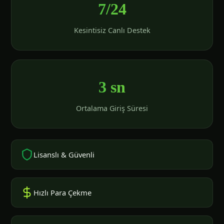
7/24
Kesintisiz Canlı Destek
3 sn
Ortalama Giriş Süresi
Lisanslı & Güvenli
Hızlı Para Çekme