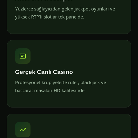
Yüzlerce sağlayıcıdan gelen jackpot oyunları ve
yüksek RTP'li slotlar tek panelde.
Gerçek Canlı Casino
Profesyonel krupiyelerle rulet, blackjack ve
baccarat masaları HD kalitesinde.