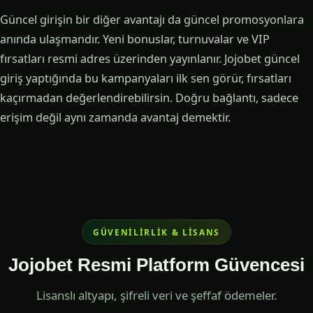
Güncel girişin bir diğer avantajı da güncel promosyonlara
anında ulaşmandır. Yeni bonuslar, turnuvalar ve VIP
fırsatları resmi adres üzerinden yayınlanır. Jojobet güncel
giriş yaptığında bu kampanyaları ilk sen görür, fırsatları
kaçırmadan değerlendirebilirsin. Doğru bağlantı, sadece
erişim değil aynı zamanda avantaj demektir.
GÜVENILIRLIK & LISANS
Jojobet Resmi Platform Güvencesi
Lisanslı altyapı, şifreli veri ve şeffaf ödemeler.