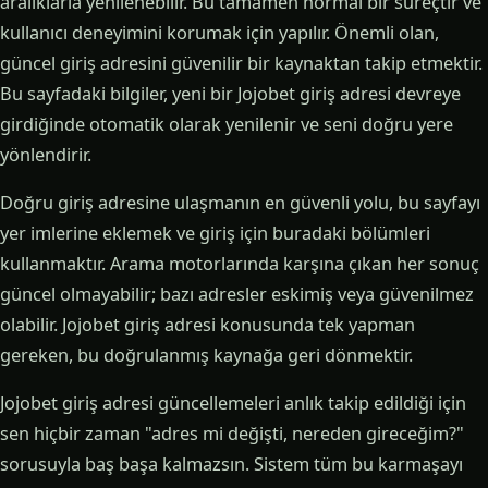
aralıklarla yenilenebilir. Bu tamamen normal bir süreçtir ve
kullanıcı deneyimini korumak için yapılır. Önemli olan,
güncel giriş adresini güvenilir bir kaynaktan takip etmektir.
Bu sayfadaki bilgiler, yeni bir Jojobet giriş adresi devreye
girdiğinde otomatik olarak yenilenir ve seni doğru yere
yönlendirir.
Doğru giriş adresine ulaşmanın en güvenli yolu, bu sayfayı
yer imlerine eklemek ve giriş için buradaki bölümleri
kullanmaktır. Arama motorlarında karşına çıkan her sonuç
güncel olmayabilir; bazı adresler eskimiş veya güvenilmez
olabilir. Jojobet giriş adresi konusunda tek yapman
gereken, bu doğrulanmış kaynağa geri dönmektir.
Jojobet giriş adresi güncellemeleri anlık takip edildiği için
sen hiçbir zaman "adres mi değişti, nereden gireceğim?"
sorusuyla baş başa kalmazsın. Sistem tüm bu karmaşayı