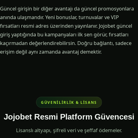
Güncel girişin bir diğer avantajı da güncel promosyonlara
anında ulaşmandır. Yeni bonuslar, turnuvalar ve VIP
fırsatları resmi adres üzerinden yayınlanır. Jojobet güncel
giriş yaptığında bu kampanyaları ilk sen görür, fırsatları
kaçırmadan değerlendirebilirsin. Doğru bağlantı, sadece
erişim değil aynı zamanda avantaj demektir.
GÜVENILIRLIK & LISANS
Jojobet Resmi Platform Güvencesi
Lisanslı altyapı, şifreli veri ve şeffaf ödemeler.