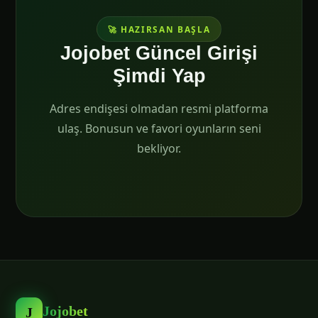
🚀 HAZIRSAN BAŞLA
Jojobet Güncel Girişi
Şimdi Yap
Adres endişesi olmadan resmi platforma
ulaş. Bonusun ve favori oyunların seni
bekliyor.
Jojobet
J