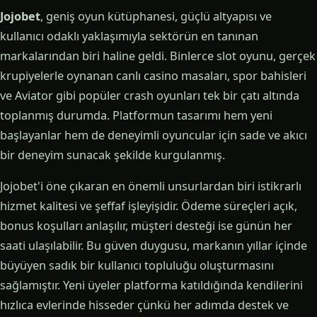
Jojobet
, geniş oyun kütüphanesi, güçlü altyapısı ve
kullanıcı odaklı yaklaşımıyla sektörün en tanınan
markalarından biri haline geldi. Binlerce slot oyunu, gerçek
krupiyelerle oynanan canlı casino masaları, spor bahisleri
ve Aviator gibi popüler crash oyunları tek bir çatı altında
toplanmış durumda. Platformun tasarımı hem yeni
başlayanlar hem de deneyimli oyuncular için sade ve akıcı
bir deneyim sunacak şekilde kurgulanmış.
Jojobet'i öne çıkaran en önemli unsurlardan biri istikrarlı
hizmet kalitesi ve şeffaf işleyişidir. Ödeme süreçleri açık,
bonus koşulları anlaşılır, müşteri desteği ise günün her
saati ulaşılabilir. Bu güven duygusu, markanın yıllar içinde
büyüyen sadık bir kullanıcı topluluğu oluşturmasını
sağlamıştır. Yeni üyeler platforma katıldığında kendilerini
hızlıca evlerinde hisseder çünkü her adımda destek ve