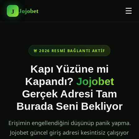
☰
Jojobet
J
🚨 2026 RESMI BAĞLANTI AKTIF
Kapı Yüzüne mi
Kapandı?
Jojobet
Gerçek Adresi Tam
Burada Seni Bekliyor
Erişimin engellendiğini düşünüp panik yapma.
Jojobet güncel giriş adresi kesintisiz çalışıyor