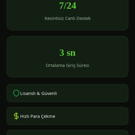
7/24
Kesintisiz Canlı Destek
3 sn
Ortalama Giriş Süresi
Lisanslı & Güvenli
Hızlı Para Çekme