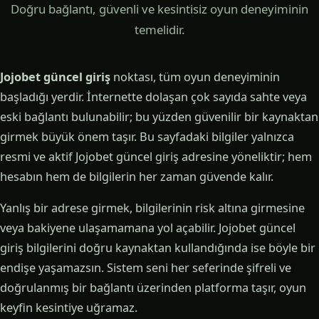
Doğru bağlantı, güvenli ve kesintisiz oyun deneyiminin
temelidir.
Jojobet güncel giriş
noktası, tüm oyun deneyiminin
başladığı yerdir. İnternette dolaşan çok sayıda sahte veya
eski bağlantı bulunabilir; bu yüzden güvenilir bir kaynaktan
girmek büyük önem taşır. Bu sayfadaki bilgiler yalnızca
resmi ve aktif Jojobet güncel giriş adresine yöneliktir; hem
hesabın hem de bilgilerin her zaman güvende kalır.
Yanlış bir adrese girmek, bilgilerinin risk altına girmesine
veya bakiyene ulaşamamana yol açabilir. Jojobet güncel
giriş bilgilerini doğru kaynaktan kullandığında ise böyle bir
endişe yaşamazsın. Sistem seni her seferinde şifreli ve
doğrulanmış bir bağlantı üzerinden platforma taşır, oyun
keyfin kesintiye uğramaz.