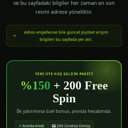
ve bu sayfadaki bilgiler her zaman en son
resmi adrese yöneliktir.
Adres engellense bile güncel Jojobet erişim
bilgileri bu sayfada yer alır.
YENI ÜYE HOŞ GELDIN PAKETI
%150
+ 200 Free
Spin
İlk yatırımına özel bonus, anında hesabında.
⚡ Anında Kredi
🎰 200 Ücretsiz Dönüş