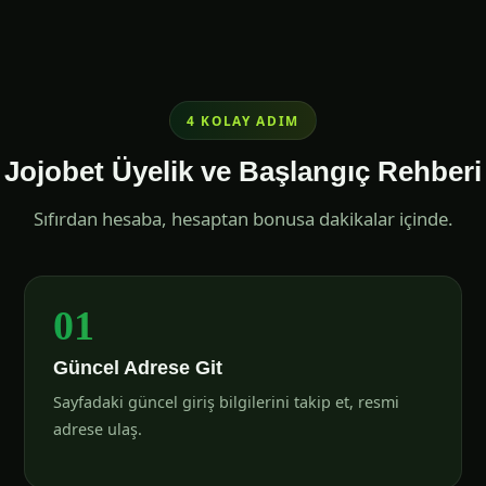
4 KOLAY ADIM
Jojobet Üyelik ve Başlangıç Rehberi
Sıfırdan hesaba, hesaptan bonusa dakikalar içinde.
01
Güncel Adrese Git
Sayfadaki güncel giriş bilgilerini takip et, resmi
adrese ulaş.