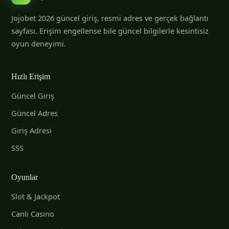
Jojobet 2026 güncel giriş, resmi adres ve gerçek bağlantı
sayfası. Erişim engellense bile güncel bilgilerle kesintisiz
oyun deneyimi.
Hızlı Erişim
Güncel Giriş
Güncel Adres
Giriş Adresi
SSS
Oyunlar
Slot & Jackpot
Canlı Casino