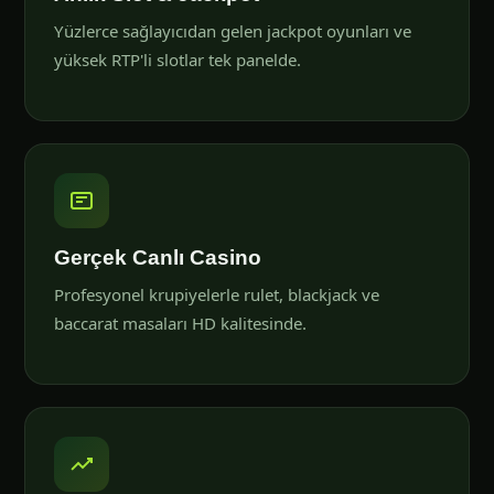
Yüzlerce sağlayıcıdan gelen jackpot oyunları ve
yüksek RTP'li slotlar tek panelde.
Gerçek Canlı Casino
Profesyonel krupiyelerle rulet, blackjack ve
baccarat masaları HD kalitesinde.