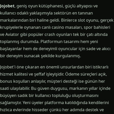
Jojobet
, geniş oyun kütüphanesi, güçlü altyapısı ve
kullanıcı odaklı yaklaşımıyla sektörün en tanınan
markalarından biri haline geldi. Binlerce slot oyunu, gerçek
krupiyelerle oynanan canlı casino masaları, spor bahisleri
ve Aviator gibi popüler crash oyunları tek bir çatı altında
toplanmış durumda. Platformun tasarımı hem yeni
başlayanlar hem de deneyimli oyuncular için sade ve akıcı
bir deneyim sunacak şekilde kurgulanmış.
Jojobet'i öne çıkaran en önemli unsurlardan biri istikrarlı
hizmet kalitesi ve şeffaf işleyişidir. Ödeme süreçleri açık,
bonus koşulları anlaşılır, müşteri desteği ise günün her
saati ulaşılabilir. Bu güven duygusu, markanın yıllar içinde
büyüyen sadık bir kullanıcı topluluğu oluşturmasını
sağlamıştır. Yeni üyeler platforma katıldığında kendilerini
hızlıca evlerinde hisseder çünkü her adımda destek ve