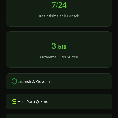
7/24
Kesintisiz Canlı Destek
3 sn
Ortalama Giriş Süresi
Lisanslı & Güvenli
Hızlı Para Çekme