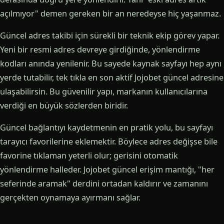
açılmıyor" demen gereken bir an neredeyse hiç yaşanmaz.
Güncel adres takibi için sürekli bir teknik ekip görev yapar.
Yeni bir resmi adres devreye girdiğinde, yönlendirme
kodları anında yenilenir. Bu sayede kaynak sayfayı hep aynı
yerde tutabilir, tek tıkla en son aktif Jojobet güncel adresine
ulaşabilirsin. Bu güvenilir yapı, markanın kullanıcılarına
verdiği en büyük sözlerden biridir.
Güncel bağlantıyı kaydetmenin en pratik yolu, bu sayfayı
tarayıcı favorilerine eklemektir. Böylece adres değişse bile
favorine tıklaman yeterli olur; gerisini otomatik
yönlendirme halleder. Jojobet güncel erişim mantığı, "her
seferinde aramak" derdini ortadan kaldırır ve zamanını
gerçekten oynamaya ayırmanı sağlar.