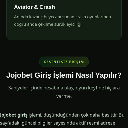
Aviator & Crash
Anında kazanç heyecanı sunan crash oyunlarında
doğru anda çekilme sürükleyiciliği.
KESINTISIZ ERIŞIM
Jojobet Giriş İşlemi Nasıl Yapılır?
Saniyeler içinde hesabına ulaş, oyun keyfine hiç ara
verme.
Jojobet giriş
işlemi, düşündüğünden çok daha basittir. Bu
sayfadaki güncel bilgiler sayesinde aktif resmi adrese