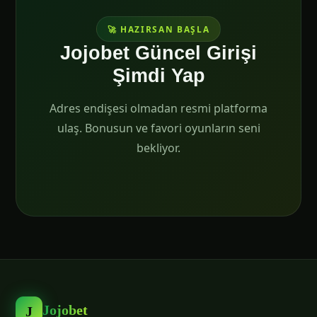
🚀 HAZIRSAN BAŞLA
Jojobet Güncel Girişi
Şimdi Yap
Adres endişesi olmadan resmi platforma
ulaş. Bonusun ve favori oyunların seni
bekliyor.
Jojobet
J