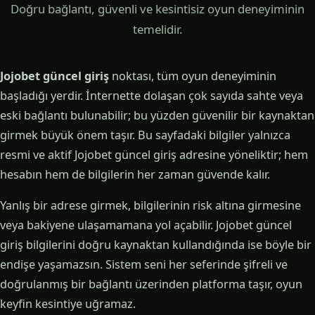
Doğru bağlantı, güvenli ve kesintisiz oyun deneyiminin
temelidir.
Jojobet güncel giriş
noktası, tüm oyun deneyiminin
başladığı yerdir. İnternette dolaşan çok sayıda sahte veya
eski bağlantı bulunabilir; bu yüzden güvenilir bir kaynaktan
girmek büyük önem taşır. Bu sayfadaki bilgiler yalnızca
resmi ve aktif Jojobet güncel giriş adresine yöneliktir; hem
hesabın hem de bilgilerin her zaman güvende kalır.
Yanlış bir adrese girmek, bilgilerinin risk altına girmesine
veya bakiyene ulaşamamana yol açabilir. Jojobet güncel
giriş bilgilerini doğru kaynaktan kullandığında ise böyle bir
endişe yaşamazsın. Sistem seni her seferinde şifreli ve
doğrulanmış bir bağlantı üzerinden platforma taşır, oyun
keyfin kesintiye uğramaz.