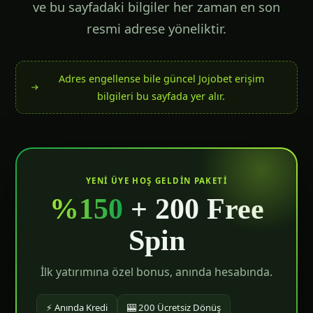
ve bu sayfadaki bilgiler her zaman en son
resmi adrese yöneliktir.
Adres engellense bile güncel Jojobet erişim
bilgileri bu sayfada yer alır.
YENI ÜYE HOŞ GELDIN PAKETI
%150
+ 200 Free
Spin
İlk yatırımına özel bonus, anında hesabında.
⚡ Anında Kredi
🎰 200 Ücretsiz Dönüş