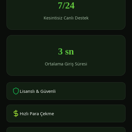
7/24
Kesintisiz Canlı Destek
3 sn
Ortalama Giriş Süresi
Lisanslı & Güvenli
Hızlı Para Çekme