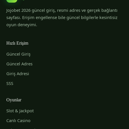
Jojobet 2026 güncel giriş, resmi adres ve gerçek bağlantı
sayfası. Erişim engellense bile güncel bilgilerle kesintisiz
oyun deneyimi.
Hızlı Erişim
Güncel Giriş
Güncel Adres
Giriş Adresi
SSS
Oyunlar
Slot & Jackpot
Canlı Casino