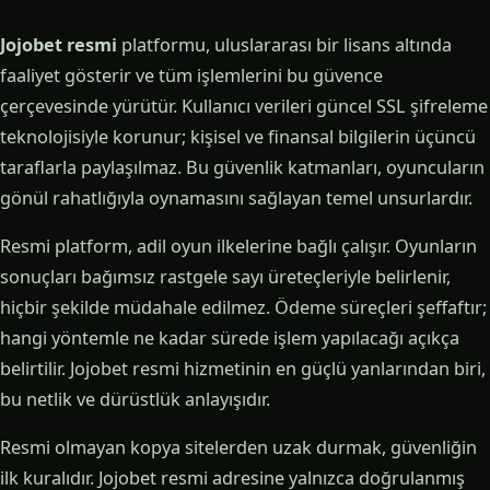
Jojobet resmi
platformu, uluslararası bir lisans altında
faaliyet gösterir ve tüm işlemlerini bu güvence
çerçevesinde yürütür. Kullanıcı verileri güncel SSL şifreleme
teknolojisiyle korunur; kişisel ve finansal bilgilerin üçüncü
taraflarla paylaşılmaz. Bu güvenlik katmanları, oyuncuların
gönül rahatlığıyla oynamasını sağlayan temel unsurlardır.
Resmi platform, adil oyun ilkelerine bağlı çalışır. Oyunların
sonuçları bağımsız rastgele sayı üreteçleriyle belirlenir,
hiçbir şekilde müdahale edilmez. Ödeme süreçleri şeffaftır;
hangi yöntemle ne kadar sürede işlem yapılacağı açıkça
belirtilir. Jojobet resmi hizmetinin en güçlü yanlarından biri,
bu netlik ve dürüstlük anlayışıdır.
Resmi olmayan kopya sitelerden uzak durmak, güvenliğin
ilk kuralıdır. Jojobet resmi adresine yalnızca doğrulanmış