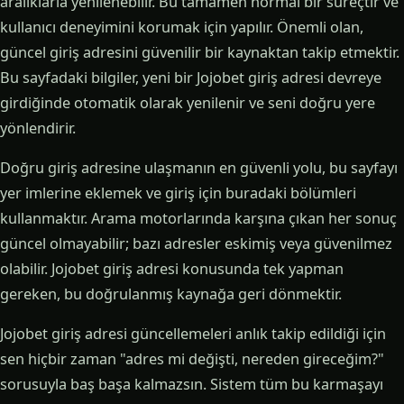
aralıklarla yenilenebilir. Bu tamamen normal bir süreçtir ve
kullanıcı deneyimini korumak için yapılır. Önemli olan,
güncel giriş adresini güvenilir bir kaynaktan takip etmektir.
Bu sayfadaki bilgiler, yeni bir Jojobet giriş adresi devreye
girdiğinde otomatik olarak yenilenir ve seni doğru yere
yönlendirir.
Doğru giriş adresine ulaşmanın en güvenli yolu, bu sayfayı
yer imlerine eklemek ve giriş için buradaki bölümleri
kullanmaktır. Arama motorlarında karşına çıkan her sonuç
güncel olmayabilir; bazı adresler eskimiş veya güvenilmez
olabilir. Jojobet giriş adresi konusunda tek yapman
gereken, bu doğrulanmış kaynağa geri dönmektir.
Jojobet giriş adresi güncellemeleri anlık takip edildiği için
sen hiçbir zaman "adres mi değişti, nereden gireceğim?"
sorusuyla baş başa kalmazsın. Sistem tüm bu karmaşayı