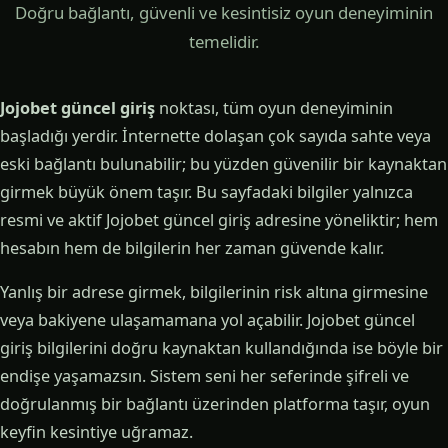
Doğru bağlantı, güvenli ve kesintisiz oyun deneyiminin
temelidir.
Jojobet güncel giriş
noktası, tüm oyun deneyiminin
başladığı yerdir. İnternette dolaşan çok sayıda sahte veya
eski bağlantı bulunabilir; bu yüzden güvenilir bir kaynaktan
girmek büyük önem taşır. Bu sayfadaki bilgiler yalnızca
resmi ve aktif Jojobet güncel giriş adresine yöneliktir; hem
hesabın hem de bilgilerin her zaman güvende kalır.
Yanlış bir adrese girmek, bilgilerinin risk altına girmesine
veya bakiyene ulaşamamana yol açabilir. Jojobet güncel
giriş bilgilerini doğru kaynaktan kullandığında ise böyle bir
endişe yaşamazsın. Sistem seni her seferinde şifreli ve
doğrulanmış bir bağlantı üzerinden platforma taşır, oyun
keyfin kesintiye uğramaz.