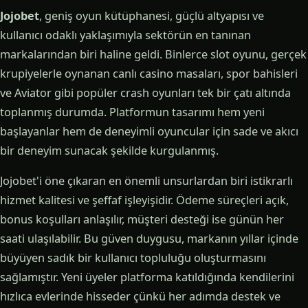
Jojobet
, geniş oyun kütüphanesi, güçlü altyapısı ve
kullanıcı odaklı yaklaşımıyla sektörün en tanınan
markalarından biri haline geldi. Binlerce slot oyunu, gerçek
krupiyelerle oynanan canlı casino masaları, spor bahisleri
ve Aviator gibi popüler crash oyunları tek bir çatı altında
toplanmış durumda. Platformun tasarımı hem yeni
başlayanlar hem de deneyimli oyuncular için sade ve akıcı
bir deneyim sunacak şekilde kurgulanmış.
Jojobet'i öne çıkaran en önemli unsurlardan biri istikrarlı
hizmet kalitesi ve şeffaf işleyişidir. Ödeme süreçleri açık,
bonus koşulları anlaşılır, müşteri desteği ise günün her
saati ulaşılabilir. Bu güven duygusu, markanın yıllar içinde
büyüyen sadık bir kullanıcı topluluğu oluşturmasını
sağlamıştır. Yeni üyeler platforma katıldığında kendilerini
hızlıca evlerinde hisseder çünkü her adımda destek ve