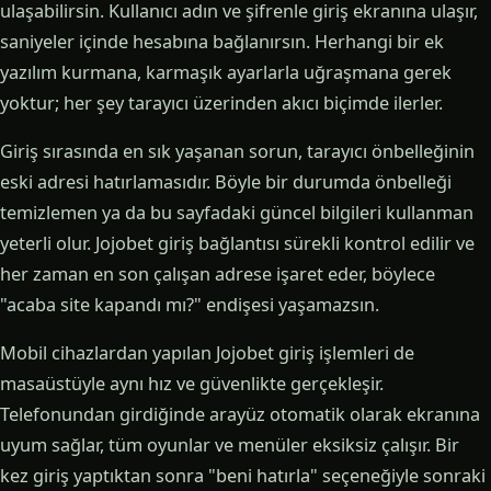
ulaşabilirsin. Kullanıcı adın ve şifrenle giriş ekranına ulaşır,
saniyeler içinde hesabına bağlanırsın. Herhangi bir ek
yazılım kurmana, karmaşık ayarlarla uğraşmana gerek
yoktur; her şey tarayıcı üzerinden akıcı biçimde ilerler.
Giriş sırasında en sık yaşanan sorun, tarayıcı önbelleğinin
eski adresi hatırlamasıdır. Böyle bir durumda önbelleği
temizlemen ya da bu sayfadaki güncel bilgileri kullanman
yeterli olur. Jojobet giriş bağlantısı sürekli kontrol edilir ve
her zaman en son çalışan adrese işaret eder, böylece
"acaba site kapandı mı?" endişesi yaşamazsın.
Mobil cihazlardan yapılan Jojobet giriş işlemleri de
masaüstüyle aynı hız ve güvenlikte gerçekleşir.
Telefonundan girdiğinde arayüz otomatik olarak ekranına
uyum sağlar, tüm oyunlar ve menüler eksiksiz çalışır. Bir
kez giriş yaptıktan sonra "beni hatırla" seçeneğiyle sonraki