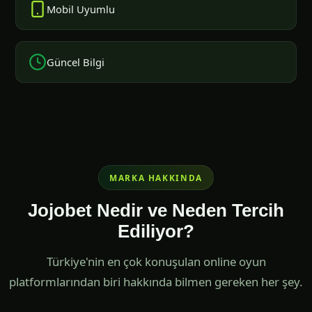
Mobil Uyumlu
Güncel Bilgi
MARKA HAKKINDA
Jojobet Nedir ve Neden Tercih
Ediliyor?
Türkiye'nin en çok konuşulan online oyun
platformlarından biri hakkında bilmen gereken her şey.