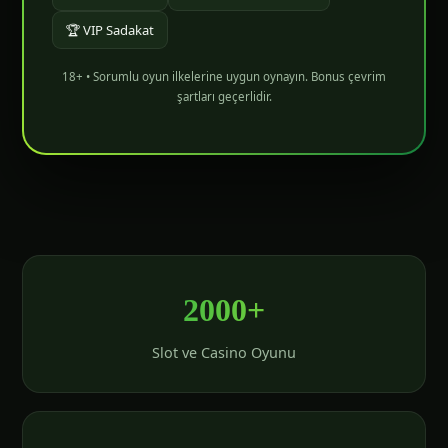
🏆 VIP Sadakat
18+ • Sorumlu oyun ilkelerine uygun oynayın. Bonus çevrim
şartları geçerlidir.
2000+
Slot ve Casino Oyunu