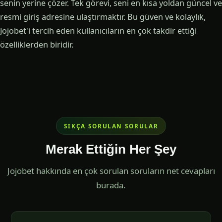
senin yerine çözer. Tek görevi, seni en kısa yoldan güncel ve
resmi giriş adresine ulaştırmaktır. Bu güven ve kolaylık,
Jojobet'i tercih eden kullanıcıların en çok takdir ettiği
özelliklerden biridir.
SIKÇA SORULAN SORULAR
Merak Ettiğin Her Şey
Jojobet hakkında en çok sorulan soruların net cevapları
burada.