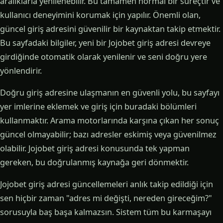
aralıklarla yenilenebilir. Bu tamamen normal bir süreçtir ve
kullanıcı deneyimini korumak için yapılır. Önemli olan,
güncel giriş adresini güvenilir bir kaynaktan takip etmektir.
Bu sayfadaki bilgiler, yeni bir Jojobet giriş adresi devreye
girdiğinde otomatik olarak yenilenir ve seni doğru yere
yönlendirir.
Doğru giriş adresine ulaşmanın en güvenli yolu, bu sayfayı
yer imlerine eklemek ve giriş için buradaki bölümleri
kullanmaktır. Arama motorlarında karşına çıkan her sonuç
güncel olmayabilir; bazı adresler eskimiş veya güvenilmez
olabilir. Jojobet giriş adresi konusunda tek yapman
gereken, bu doğrulanmış kaynağa geri dönmektir.
Jojobet giriş adresi güncellemeleri anlık takip edildiği için
sen hiçbir zaman "adres mi değişti, nereden gireceğim?"
sorusuyla baş başa kalmazsın. Sistem tüm bu karmaşayı