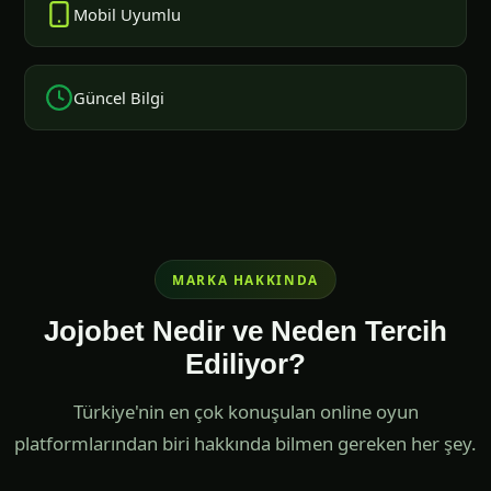
Mobil Uyumlu
Güncel Bilgi
MARKA HAKKINDA
Jojobet Nedir ve Neden Tercih
Ediliyor?
Türkiye'nin en çok konuşulan online oyun
platformlarından biri hakkında bilmen gereken her şey.