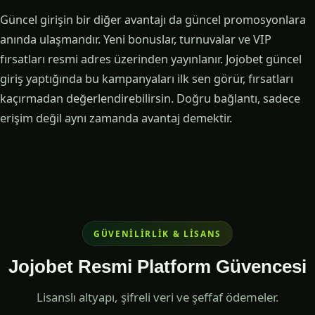
Güncel girişin bir diğer avantajı da güncel promosyonlara
anında ulaşmandır. Yeni bonuslar, turnuvalar ve VIP
fırsatları resmi adres üzerinden yayınlanır. Jojobet güncel
giriş yaptığında bu kampanyaları ilk sen görür, fırsatları
kaçırmadan değerlendirebilirsin. Doğru bağlantı, sadece
erişim değil aynı zamanda avantaj demektir.
GÜVENILIRLIK & LISANS
Jojobet Resmi Platform Güvencesi
Lisanslı altyapı, şifreli veri ve şeffaf ödemeler.