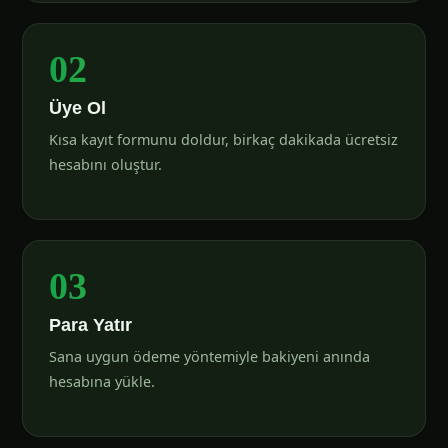
02
Üye Ol
Kısa kayıt formunu doldur, birkaç dakikada ücretsiz
hesabını oluştur.
03
Para Yatır
Sana uygun ödeme yöntemiyle bakiyeni anında
hesabına yükle.