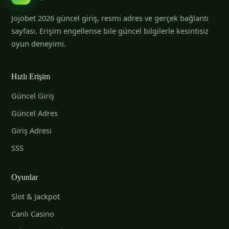
Jojobet 2026 güncel giriş, resmi adres ve gerçek bağlantı
sayfası. Erişim engellense bile güncel bilgilerle kesintisiz
oyun deneyimi.
Hızlı Erişim
Güncel Giriş
Güncel Adres
Giriş Adresi
SSS
Oyunlar
Slot & Jackpot
Canlı Casino