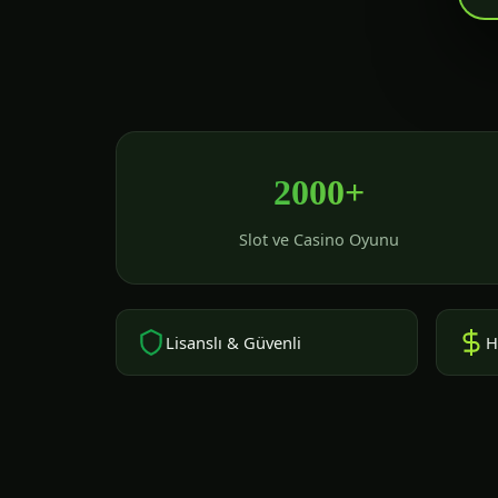
2000+
Slot ve Casino Oyunu
Lisanslı & Güvenli
H