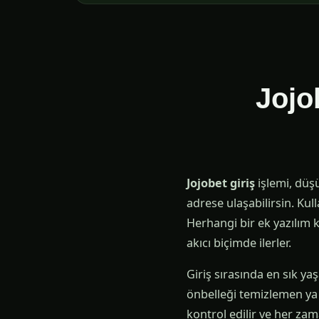
Jojo
Jojobet giriş
işlemi, düş
adrese ulaşabilirsin. Kull
Herhangi bir ek yazılım
akıcı biçimde ilerler.
Giriş sırasında en sık ya
önbelleği temizlemen ya d
kontrol edilir ve her za