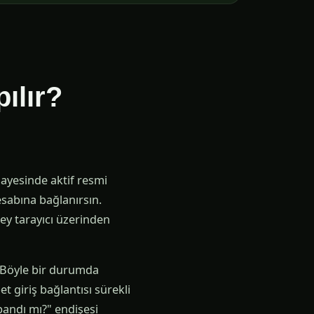
ılır?
.
sayesinde aktif resmi
hesabına bağlanırsın.
ey tarayıcı üzerinden
r. Böyle bir durumda
t giriş bağlantısı sürekli
pandı mı?" endişesi