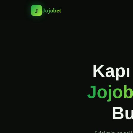
Jojobet
J
Kapı
Jojob
Bu