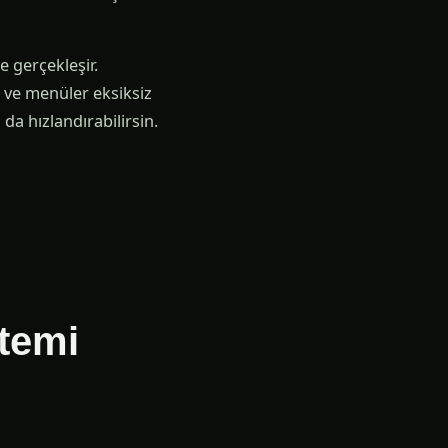
e gerçekleşir.
 ve menüler eksiksiz
 da hızlandırabilirsin.
stemi