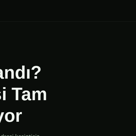
andı?
i Tam
yor