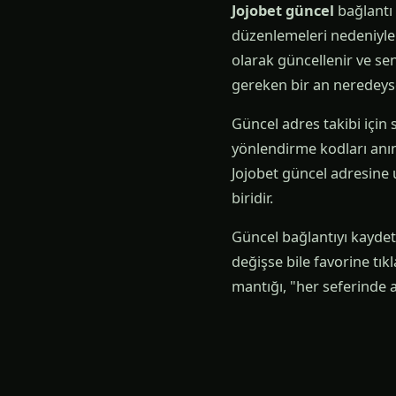
Jojobet güncel
bağlantı 
düzenlemeleri nedeniyle
olarak güncellenir ve se
gereken bir an neredeys
Güncel adres takibi için 
yönlendirme kodları anınd
Jojobet güncel adresine u
biridir.
Güncel bağlantıyı kaydetm
değişse bile favorine tık
mantığı, "her seferinde 