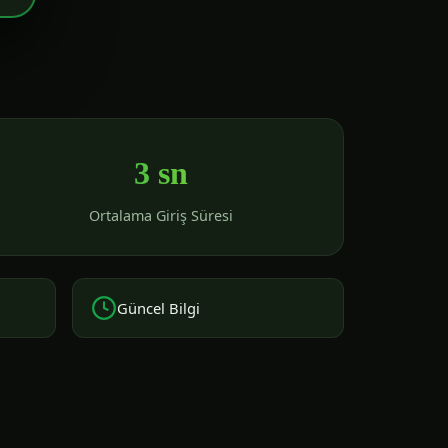
3 sn
Ortalama Giriş Süresi
Güncel Bilgi