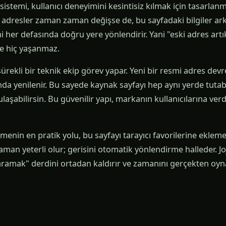
sistemi, kullanıcı deneyimini kesintisiz kılmak için tasarlanmı
 adresler zaman zaman değişse de, bu sayfadaki bilgiler ar
ni her defasında doğru yere yönlendirir. Yani "eski adres ar
e hiç yaşanmaz.
sürekli bir teknik ekip görev yapar. Yeni bir resmi adres devr
a yenilenir. Bu sayede kaynak sayfayı hep aynı yerde tutabili
laşabilirsin. Bu güvenilir yapı, markanın kullanıcılarına ve
enin en pratik yolu, bu sayfayı tarayıcı favorilerine ekleme
laman yeterli olur; gerisini otomatik yönlendirme halleder. J
aramak" derdini ortadan kaldırır ve zamanını gerçekten oyn