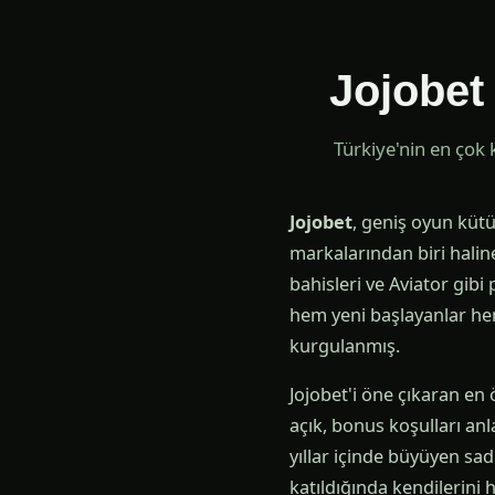
Jojobet
Türkiye'nin en çok
Jojobet
, geniş oyun kütü
markalarından biri halin
bahisleri ve Aviator gib
hem yeni başlayanlar hem
kurgulanmış.
Jojobet'i öne çıkaran en ö
açık, bonus koşulları anl
yıllar içinde büyüyen sad
katıldığında kendilerini 