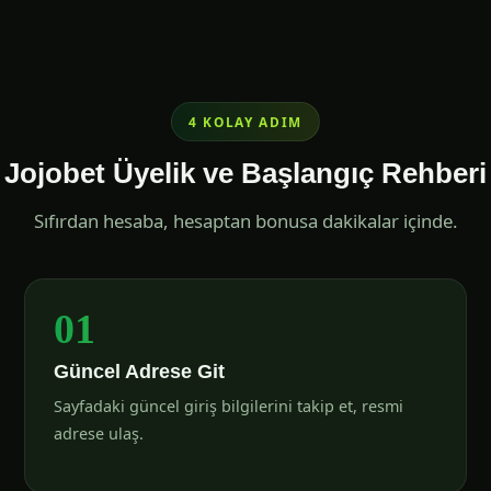
4 KOLAY ADIM
Jojobet Üyelik ve Başlangıç Rehberi
Sıfırdan hesaba, hesaptan bonusa dakikalar içinde.
01
Güncel Adrese Git
Sayfadaki güncel giriş bilgilerini takip et, resmi
adrese ulaş.