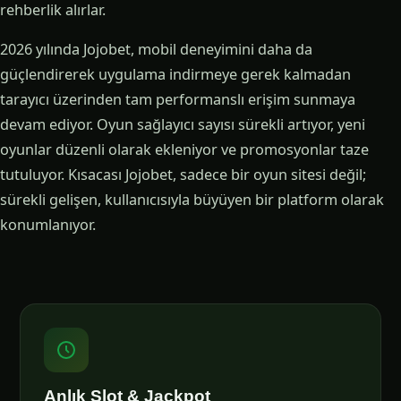
rehberlik alırlar.
2026 yılında Jojobet, mobil deneyimini daha da
güçlendirerek uygulama indirmeye gerek kalmadan
tarayıcı üzerinden tam performanslı erişim sunmaya
devam ediyor. Oyun sağlayıcı sayısı sürekli artıyor, yeni
oyunlar düzenli olarak ekleniyor ve promosyonlar taze
tutuluyor. Kısacası Jojobet, sadece bir oyun sitesi değil;
sürekli gelişen, kullanıcısıyla büyüyen bir platform olarak
konumlanıyor.
Anlık Slot & Jackpot