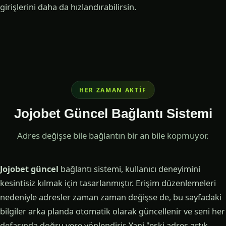
girişlerini daha da hızlandırabilirsin.
HER ZAMAN AKTIF
Jojobet Güncel Bağlantı Sistemi
Adres değişse bile bağlantın bir an bile kopmuyor.
Jojobet güncel
bağlantı sistemi, kullanıcı deneyimini
kesintisiz kılmak için tasarlanmıştır. Erişim düzenlemeleri
nedeniyle adresler zaman zaman değişse de, bu sayfadaki
bilgiler arka planda otomatik olarak güncellenir ve seni her
defasında doğru yere yönlendirir. Yani "eski adres artık