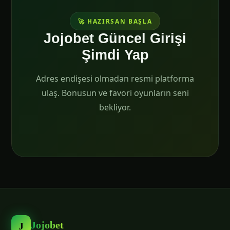
🚀 HAZIRSAN BAŞLA
Jojobet Güncel Girişi
Şimdi Yap
Adres endişesi olmadan resmi platforma
ulaş. Bonusun ve favori oyunların seni
bekliyor.
Jojobet
J