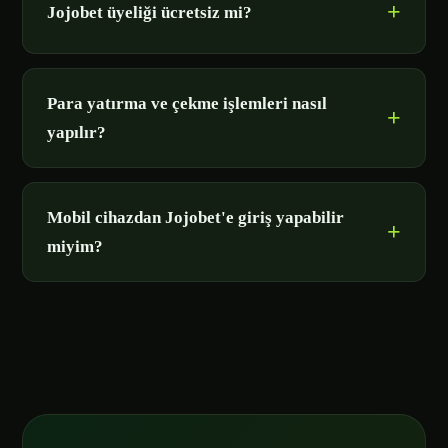
Jojobet üyeliği ücretsiz mi?
Para yatırma ve çekme işlemleri nasıl
yapılır?
Mobil cihazdan Jojobet'e giriş yapabilir
miyim?