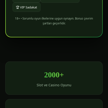
🏆 VIP Sadakat
18+ • Sorumlu oyun ilkelerine uygun oynayın. Bonus çevrim
şartları geçerlidir.
2000+
Slot ve Casino Oyunu