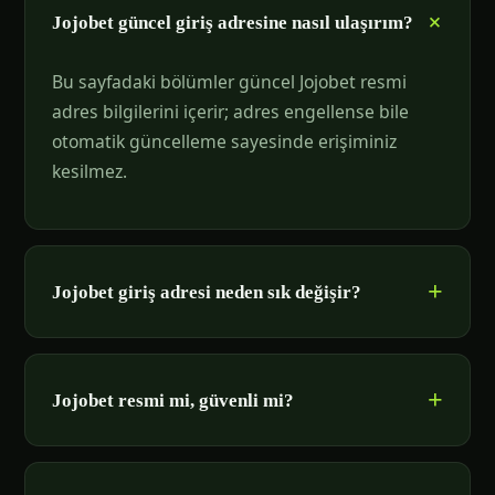
Jojobet güncel giriş adresine nasıl ulaşırım?
Bu sayfadaki bölümler güncel Jojobet resmi
adres bilgilerini içerir; adres engellense bile
otomatik güncelleme sayesinde erişiminiz
kesilmez.
Jojobet giriş adresi neden sık değişir?
Jojobet resmi mi, güvenli mi?