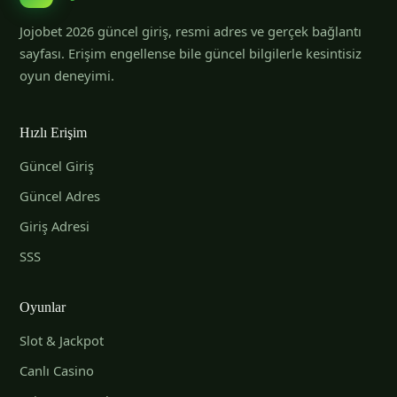
Jojobet 2026 güncel giriş, resmi adres ve gerçek bağlantı
sayfası. Erişim engellense bile güncel bilgilerle kesintisiz
oyun deneyimi.
Hızlı Erişim
Güncel Giriş
Güncel Adres
Giriş Adresi
SSS
Oyunlar
Slot & Jackpot
Canlı Casino