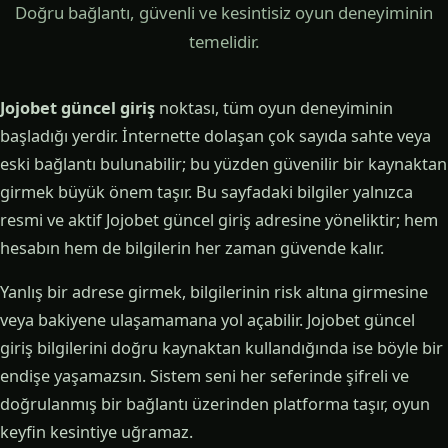
Doğru bağlantı, güvenli ve kesintisiz oyun deneyiminin
temelidir.
Jojobet güncel giriş
noktası, tüm oyun deneyiminin
başladığı yerdir. İnternette dolaşan çok sayıda sahte veya
eski bağlantı bulunabilir; bu yüzden güvenilir bir kaynaktan
girmek büyük önem taşır. Bu sayfadaki bilgiler yalnızca
resmi ve aktif Jojobet güncel giriş adresine yöneliktir; hem
hesabın hem de bilgilerin her zaman güvende kalır.
Yanlış bir adrese girmek, bilgilerinin risk altına girmesine
veya bakiyene ulaşamamana yol açabilir. Jojobet güncel
giriş bilgilerini doğru kaynaktan kullandığında ise böyle bir
endişe yaşamazsın. Sistem seni her seferinde şifreli ve
doğrulanmış bir bağlantı üzerinden platforma taşır, oyun
keyfin kesintiye uğramaz.