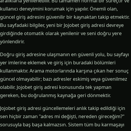
aralıklarla yenilenebilir. Bu tamamen normal bir süreçtir ve
kullanıcı deneyimini korumak için yapılır. Önemli olan,
güncel giriş adresini güvenilir bir kaynaktan takip etmektir.
Bu sayfadaki bilgiler, yeni bir Jojobet giriş adresi devreye
girdiğinde otomatik olarak yenilenir ve seni doğru yere
yönlendirir.
Doğru giriş adresine ulaşmanın en güvenli yolu, bu sayfayı
yer imlerine eklemek ve giriş için buradaki bölümleri
kullanmaktır. Arama motorlarında karşına çıkan her sonuç
güncel olmayabilir; bazı adresler eskimiş veya güvenilmez
olabilir. Jojobet giriş adresi konusunda tek yapman
gereken, bu doğrulanmış kaynağa geri dönmektir.
Jojobet giriş adresi güncellemeleri anlık takip edildiği için
sen hiçbir zaman "adres mi değişti, nereden gireceğim?"
sorusuyla baş başa kalmazsın. Sistem tüm bu karmaşayı