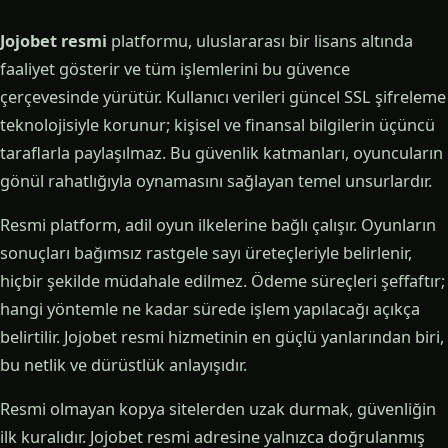
Jojobet resmi
platformu, uluslararası bir lisans altında
faaliyet gösterir ve tüm işlemlerini bu güvence
çerçevesinde yürütür. Kullanıcı verileri güncel SSL şifreleme
teknolojisiyle korunur; kişisel ve finansal bilgilerin üçüncü
taraflarla paylaşılmaz. Bu güvenlik katmanları, oyuncuların
gönül rahatlığıyla oynamasını sağlayan temel unsurlardır.
Resmi platform, adil oyun ilkelerine bağlı çalışır. Oyunların
sonuçları bağımsız rastgele sayı üreteçleriyle belirlenir,
hiçbir şekilde müdahale edilmez. Ödeme süreçleri şeffaftır;
hangi yöntemle ne kadar sürede işlem yapılacağı açıkça
belirtilir. Jojobet resmi hizmetinin en güçlü yanlarından biri,
bu netlik ve dürüstlük anlayışıdır.
Resmi olmayan kopya sitelerden uzak durmak, güvenliğin
ilk kuralıdır. Jojobet resmi adresine yalnızca doğrulanmış