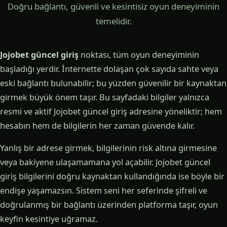
Doğru bağlantı, güvenli ve kesintisiz oyun deneyiminin
temelidir.
Jojobet güncel giriş
noktası, tüm oyun deneyiminin
başladığı yerdir. İnternette dolaşan çok sayıda sahte veya
eski bağlantı bulunabilir; bu yüzden güvenilir bir kaynaktan
girmek büyük önem taşır. Bu sayfadaki bilgiler yalnızca
resmi ve aktif Jojobet güncel giriş adresine yöneliktir; hem
hesabın hem de bilgilerin her zaman güvende kalır.
Yanlış bir adrese girmek, bilgilerinin risk altına girmesine
veya bakiyene ulaşamamana yol açabilir. Jojobet güncel
giriş bilgilerini doğru kaynaktan kullandığında ise böyle bir
endişe yaşamazsın. Sistem seni her seferinde şifreli ve
doğrulanmış bir bağlantı üzerinden platforma taşır, oyun
keyfin kesintiye uğramaz.