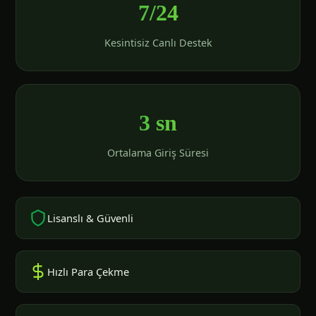
7/24
Kesintisiz Canlı Destek
3 sn
Ortalama Giriş Süresi
Lisanslı & Güvenli
Hızlı Para Çekme