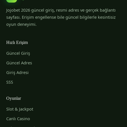
Jojobet 2026 güncel giriş, resmi adres ve gerçek bağlantı
sayfası. Erişim engellense bile güncel bilgilerle kesintisiz
oyun deneyimi.
Hızlı Erişim
Güncel Giriş
Güncel Adres
Giriş Adresi
SSS
Oyunlar
Slot & Jackpot
Canlı Casino