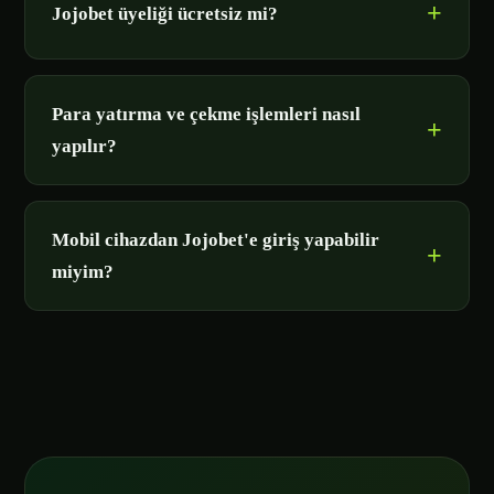
Jojobet üyeliği ücretsiz mi?
Para yatırma ve çekme işlemleri nasıl
yapılır?
Mobil cihazdan Jojobet'e giriş yapabilir
miyim?