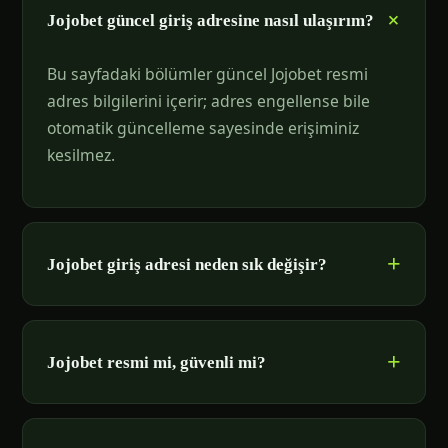
Jojobet güncel giriş adresine nasıl ulaşırım?
Bu sayfadaki bölümler güncel Jojobet resmi
adres bilgilerini içerir; adres engellense bile
otomatik güncelleme sayesinde erişiminiz
kesilmez.
Jojobet giriş adresi neden sık değişir?
Jojobet resmi mi, güvenli mi?