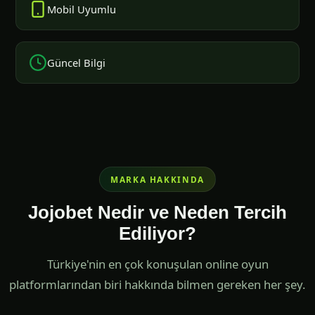
Mobil Uyumlu
Güncel Bilgi
MARKA HAKKINDA
Jojobet Nedir ve Neden Tercih
Ediliyor?
Türkiye'nin en çok konuşulan online oyun
platformlarından biri hakkında bilmen gereken her şey.