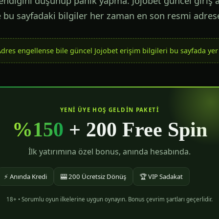
endiğini düşünüp panik yapma. Jojobet güncel giriş a
e bu sayfadaki bilgiler her zaman en son resmi adrese
dres engellense bile güncel Jojobet erişim bilgileri bu sayfada yer a
YENI ÜYE HOŞ GELDIN PAKETI
%150
+ 200 Free Spin
İlk yatırımına özel bonus, anında hesabında.
⚡ Anında Kredi
🎰 200 Ücretsiz Dönüş
🏆 VIP Sadakat
18+ • Sorumlu oyun ilkelerine uygun oynayın. Bonus çevrim şartları geçerlidir.