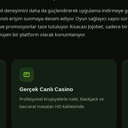
obil deneyimini daha da güçlendirerek uygulama indirmeye g
lı erişim sunmaya devam ediyor. Oyun sağlayıcı sayısı sürek
ve promosyonlar taze tutuluyor. Kısacası Jojobet, sadece bir 
büyüyen bir platform olarak konumlanıyor.
Gerçek Canlı Casino
Profesyonel krupiyelerle rulet, blackjack ve
baccarat masaları HD kalitesinde.