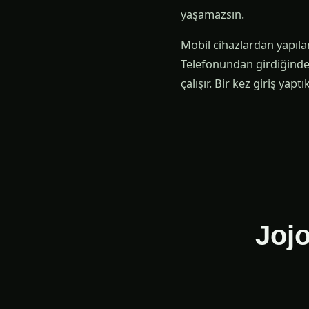
yaşamazsın.
Mobil cihazlardan yapılan
Telefonundan girdiğinde
çalışır. Bir kez giriş yap
Jojo