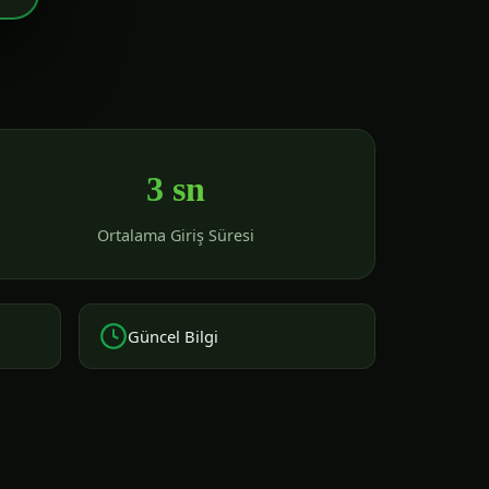
3 sn
Ortalama Giriş Süresi
Güncel Bilgi