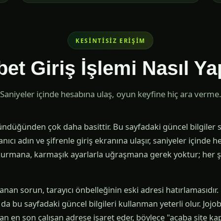
KESINTISIZ ERIŞIM
bet Giriş İşlemi Nasıl Yap
Saniyeler içinde hesabına ulaş, oyun keyfine hiç ara verme
ündüğünden çok daha basittir. Bu sayfadaki güncel bilgiler 
anıcı adın ve şifrenle giriş ekranına ulaşır, saniyeler içinde 
 kurmana, karmaşık ayarlarla uğraşmana gerek yoktur; her ş
şanan sorun, tarayıcı önbelleğinin eski adresi hatırlamasıdı
a bu sayfadaki güncel bilgileri kullanman yeterli olur. Jojobe
man en son çalışan adrese işaret eder, böylece "acaba site ka