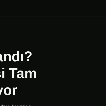
andı?
i Tam
yor