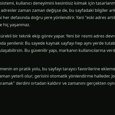
sistemi, kullanıcı deneyimini kesintisiz kılmak için tasarlanmı
 adresler zaman zaman değişse de, bu sayfadaki bilgiler ar
ni her defasında doğru yere yönlendirir. Yani "eski adres ar
e hiç yaşanmaz.
sürekli bir teknik ekip görev yapar. Yeni bir resmi adres devr
a yenilenir. Bu sayede kaynak sayfayı hep aynı yerde tutabili
laşabilirsin. Bu güvenilir yapı, markanın kullanıcılarına ve
enin en pratik yolu, bu sayfayı tarayıcı favorilerine ekleme
laman yeterli olur; gerisini otomatik yönlendirme halleder. J
aramak" derdini ortadan kaldırır ve zamanını gerçekten oyn