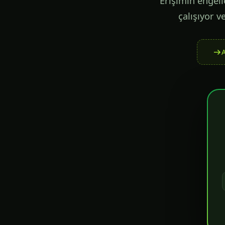
Erişimin engell
çalışıyor v
A