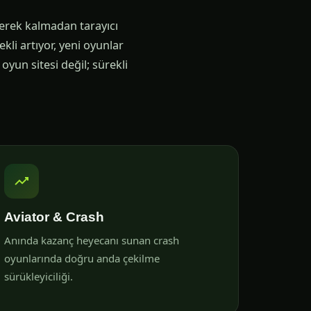
erek kalmadan tarayıcı
li artıyor, yeni oyunlar
oyun sitesi değil; sürekli
Aviator & Crash
Anında kazanç heyecanı sunan crash
oyunlarında doğru anda çekilme
sürükleyiciliği.