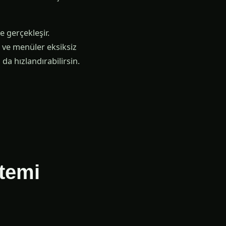
e gerçekleşir.
 ve menüler eksiksiz
 da hızlandırabilirsin.
stemi