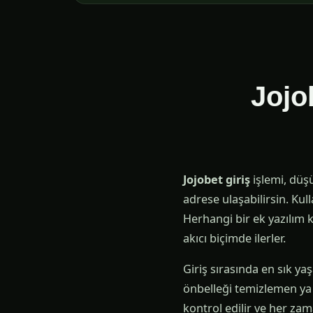
Jojo
Jojobet giriş
işlemi, düş
adrese ulaşabilirsin. Kull
Herhangi bir ek yazılım
akıcı biçimde ilerler.
Giriş sırasında en sık ya
önbelleği temizlemen ya d
kontrol edilir ve her za