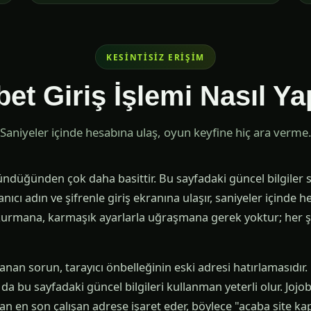
KESINTISIZ ERIŞIM
bet Giriş İşlemi Nasıl Yap
Saniyeler içinde hesabına ulaş, oyun keyfine hiç ara verme
ündüğünden çok daha basittir. Bu sayfadaki güncel bilgiler 
anıcı adın ve şifrenle giriş ekranına ulaşır, saniyeler içinde 
 kurmana, karmaşık ayarlarla uğraşmana gerek yoktur; her ş
şanan sorun, tarayıcı önbelleğinin eski adresi hatırlamasıdı
a bu sayfadaki güncel bilgileri kullanman yeterli olur. Jojobe
man en son çalışan adrese işaret eder, böylece "acaba site ka