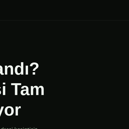
andı?
i Tam
yor