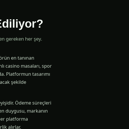
diliyor?
en gereken her şey.
ktörün en tanınan
nlı casino masaları, spor
mda. Platformun tasarımı
acak şekilde
eyişidir. Ödeme süreçleri
güven duygusu, markanın
eler platforma
ik alırlar.