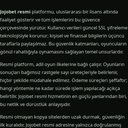
Jojobet resmi
platformu, uluslararası bir lisans altında
faaliyet gösterir ve tüm işlemlerini bu güvence
çerçevesinde yürütür. Kullanıcı verileri güncel SSL şifreleme
teknolojisiyle korunur; kişisel ve finansal bilgilerin üçüncü
taraflarla paylaşılmaz. Bu güvenlik katmanları, oyuncuların
gönül rahatlığıyla oynamasını sağlayan temel unsurlardır.
Resmi platform, adil oyun ilkelerine bağlı çalışır. Oyunların
sonuçları bağımsız rastgele sayı üreteçleriyle belirlenir,
hiçbir şekilde müdahale edilmez. Ödeme süreçleri şeffaftır;
hangi yöntemle ne kadar sürede işlem yapılacağı açıkça
belirtilir. Jojobet resmi hizmetinin en güçlü yanlarından biri,
bu netlik ve dürüstlük anlayışıdır.
Resmi olmayan kopya sitelerden uzak durmak, güvenliğin
ilk kuralıdır. Jojobet resmi adresine yalnızca doğrulanmış