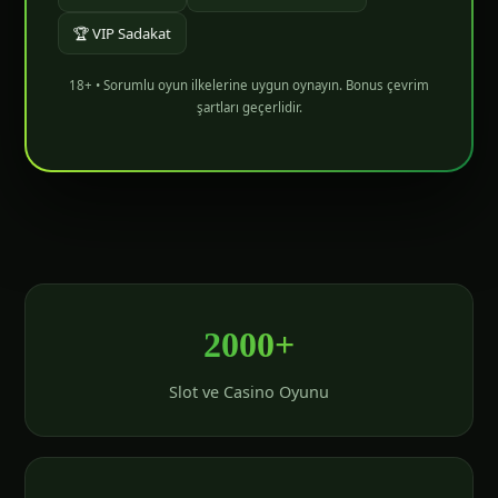
🏆 VIP Sadakat
18+ • Sorumlu oyun ilkelerine uygun oynayın. Bonus çevrim
şartları geçerlidir.
2000+
Slot ve Casino Oyunu