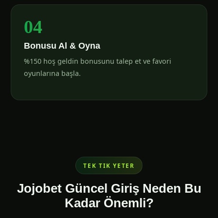
04
Bonusu Al & Oyna
%150 hoş geldin bonusunu talep et ve favori
oyunlarına başla.
TEK TIK YETER
Jojobet Güncel Giriş Neden Bu
Kadar Önemli?