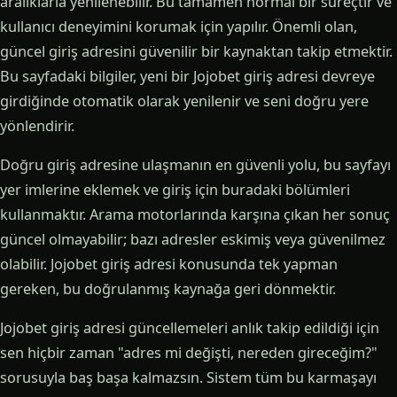
aralıklarla yenilenebilir. Bu tamamen normal bir süreçtir ve
kullanıcı deneyimini korumak için yapılır. Önemli olan,
güncel giriş adresini güvenilir bir kaynaktan takip etmektir.
Bu sayfadaki bilgiler, yeni bir Jojobet giriş adresi devreye
girdiğinde otomatik olarak yenilenir ve seni doğru yere
yönlendirir.
Doğru giriş adresine ulaşmanın en güvenli yolu, bu sayfayı
yer imlerine eklemek ve giriş için buradaki bölümleri
kullanmaktır. Arama motorlarında karşına çıkan her sonuç
güncel olmayabilir; bazı adresler eskimiş veya güvenilmez
olabilir. Jojobet giriş adresi konusunda tek yapman
gereken, bu doğrulanmış kaynağa geri dönmektir.
Jojobet giriş adresi güncellemeleri anlık takip edildiği için
sen hiçbir zaman "adres mi değişti, nereden gireceğim?"
sorusuyla baş başa kalmazsın. Sistem tüm bu karmaşayı