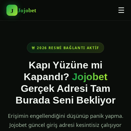
☰
Jojobet
J
🚨 2026 RESMI BAĞLANTI AKTIF
Kapı Yüzüne mi
Kapandı?
Jojobet
Gerçek Adresi Tam
Burada Seni Bekliyor
Erişimin engellendiğini düşünüp panik yapma.
Jojobet güncel giriş adresi kesintisiz çalışıyor