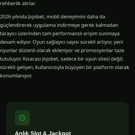
rehberlik alırlar.
2026 yılında Jojobet, mobil deneyimini daha da
güçlendirerek uygulama indirmeye gerek kalmadan
tarayıcı üzerinden tam performanslı erişim sunmaya
devam ediyor. Oyun sağlayıcı sayısı sürekli artıyor, yeni
oyunlar düzenli olarak ekleniyor ve promosyonlar taze
tutuluyor. Kısacası Jojobet, sadece bir oyun sitesi değil;
sürekli gelişen, kullanıcısıyla büyüyen bir platform olarak
konumlanıyor.
Anlık Slot & Jackpot