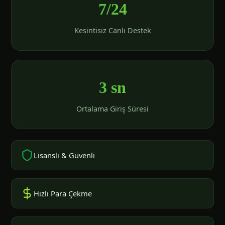
7/24
Kesintisiz Canlı Destek
3 sn
Ortalama Giriş Süresi
Lisanslı & Güvenli
Hızlı Para Çekme