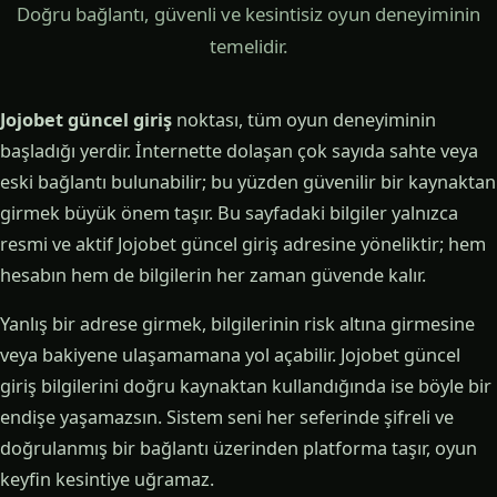
Doğru bağlantı, güvenli ve kesintisiz oyun deneyiminin
temelidir.
Jojobet güncel giriş
noktası, tüm oyun deneyiminin
başladığı yerdir. İnternette dolaşan çok sayıda sahte veya
eski bağlantı bulunabilir; bu yüzden güvenilir bir kaynaktan
girmek büyük önem taşır. Bu sayfadaki bilgiler yalnızca
resmi ve aktif Jojobet güncel giriş adresine yöneliktir; hem
hesabın hem de bilgilerin her zaman güvende kalır.
Yanlış bir adrese girmek, bilgilerinin risk altına girmesine
veya bakiyene ulaşamamana yol açabilir. Jojobet güncel
giriş bilgilerini doğru kaynaktan kullandığında ise böyle bir
endişe yaşamazsın. Sistem seni her seferinde şifreli ve
doğrulanmış bir bağlantı üzerinden platforma taşır, oyun
keyfin kesintiye uğramaz.