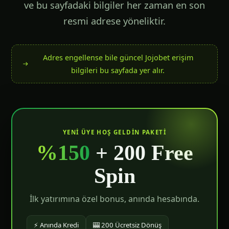
ve bu sayfadaki bilgiler her zaman en son
resmi adrese yöneliktir.
Adres engellense bile güncel Jojobet erişim
bilgileri bu sayfada yer alır.
YENI ÜYE HOŞ GELDIN PAKETI
%150
+ 200 Free
Spin
İlk yatırımına özel bonus, anında hesabında.
⚡ Anında Kredi
🎰 200 Ücretsiz Dönüş