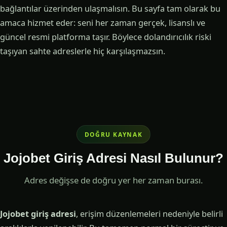
bağlantılar üzerinden ulaşmalısın. Bu sayfa tam olarak bu
amaca hizmet eder: seni her zaman gerçek, lisanslı ve
güncel resmi platforma taşır. Böylece dolandırıcılık riski
taşıyan sahte adreslerle hiç karşılaşmazsın.
DOĞRU KAYNAK
Jojobet Giriş Adresi Nasıl Bulunur?
Adres değişse de doğru yer her zaman burası.
Jojobet giriş adresi
, erişim düzenlemeleri nedeniyle belirli