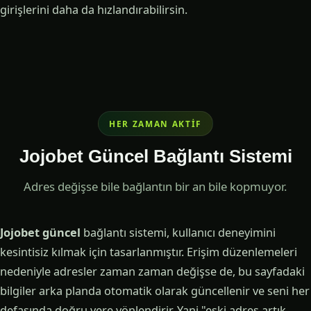
girişlerini daha da hızlandırabilirsin.
HER ZAMAN AKTIF
Jojobet Güncel Bağlantı Sistemi
Adres değişse bile bağlantın bir an bile kopmuyor.
Jojobet güncel
bağlantı sistemi, kullanıcı deneyimini
kesintisiz kılmak için tasarlanmıştır. Erişim düzenlemeleri
nedeniyle adresler zaman zaman değişse de, bu sayfadaki
bilgiler arka planda otomatik olarak güncellenir ve seni her
defasında doğru yere yönlendirir. Yani "eski adres artık