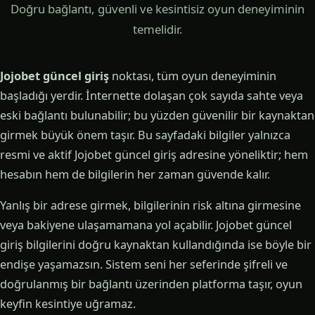
Doğru bağlantı, güvenli ve kesintisiz oyun deneyiminin
temelidir.
Jojobet güncel giriş
noktası, tüm oyun deneyiminin
başladığı yerdir. İnternette dolaşan çok sayıda sahte veya
eski bağlantı bulunabilir; bu yüzden güvenilir bir kaynaktan
girmek büyük önem taşır. Bu sayfadaki bilgiler yalnızca
resmi ve aktif Jojobet güncel giriş adresine yöneliktir; hem
hesabın hem de bilgilerin her zaman güvende kalır.
Yanlış bir adrese girmek, bilgilerinin risk altına girmesine
veya bakiyene ulaşamamana yol açabilir. Jojobet güncel
giriş bilgilerini doğru kaynaktan kullandığında ise böyle bir
endişe yaşamazsın. Sistem seni her seferinde şifreli ve
doğrulanmış bir bağlantı üzerinden platforma taşır, oyun
keyfin kesintiye uğramaz.