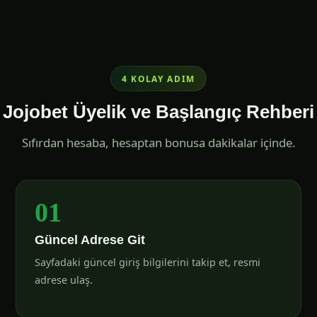
4 KOLAY ADIM
Jojobet Üyelik ve Başlangıç Rehberi
Sıfırdan hesaba, hesaptan bonusa dakikalar içinde.
01
Güncel Adrese Git
Sayfadaki güncel giriş bilgilerini takip et, resmi
adrese ulaş.