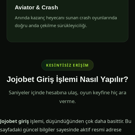
Aviator & Crash
Anında kazanç heyecanı sunan crash oyunlarında
doğru anda çekilme sürükleyiciliği.
KESINTISIZ ERIŞIM
Jojobet Giriş İşlemi Nasıl Yapılır?
Saniyeler içinde hesabına ulaş, oyun keyfine hiç ara
verme.
Jojobet giriş
işlemi, düşündüğünden çok daha basittir. Bu
sayfadaki güncel bilgiler sayesinde aktif resmi adrese