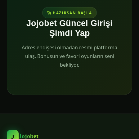
🚀 HAZIRSAN BAŞLA
Jojobet Güncel Girişi
Şimdi Yap
Adres endişesi olmadan resmi platforma
ulaş. Bonusun ve favori oyunların seni
bekliyor.
Jojobet
J