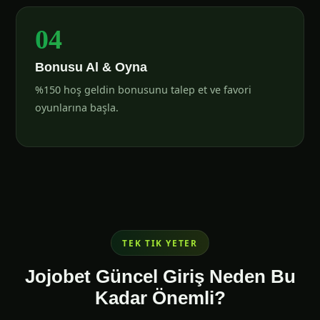
04
Bonusu Al & Oyna
%150 hoş geldin bonusunu talep et ve favori
oyunlarına başla.
TEK TIK YETER
Jojobet Güncel Giriş Neden Bu
Kadar Önemli?