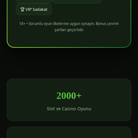
🏆 VIP Sadakat
18+ • Sorumlu oyun ilkelerine uygun oynayın. Bonus çevrim
şartları geçerlidir.
2000+
Slot ve Casino Oyunu