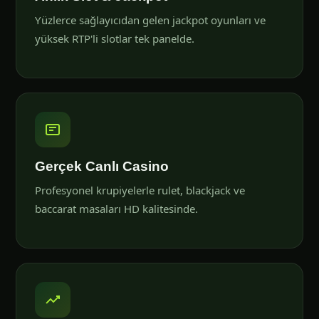
Yüzlerce sağlayıcıdan gelen jackpot oyunları ve
yüksek RTP'li slotlar tek panelde.
Gerçek Canlı Casino
Profesyonel krupiyelerle rulet, blackjack ve
baccarat masaları HD kalitesinde.