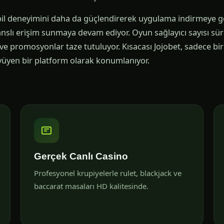
obil deneyimini daha da güçlendirerek uygulama indirmeye g
lı erişim sunmaya devam ediyor. Oyun sağlayıcı sayısı sürek
ve promosyonlar taze tutuluyor. Kısacası Jojobet, sadece bir 
büyüyen bir platform olarak konumlanıyor.
Gerçek Canlı Casino
Profesyonel krupiyelerle rulet, blackjack ve
baccarat masaları HD kalitesinde.