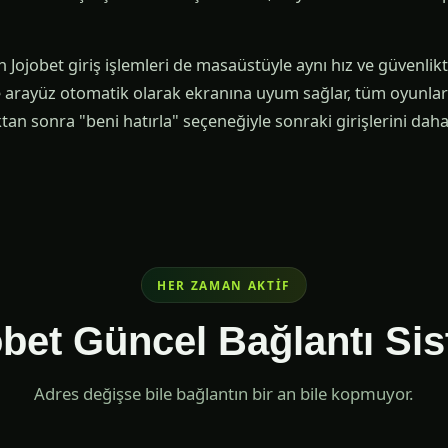
 Jojobet giriş işlemleri de masaüstüyle aynı hız ve güvenlikt
 arayüz otomatik olarak ekranına uyum sağlar, tüm oyunlar
tıktan sonra "beni hatırla" seçeneğiyle sonraki girişlerini daha
HER ZAMAN AKTIF
bet Güncel Bağlantı Si
Adres değişse bile bağlantın bir an bile kopmuyor.