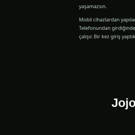
yaşamazsın.
Mobil cihazlardan yapılan
Telefonundan girdiğinde
çalışır. Bir kez giriş yap
Jojo