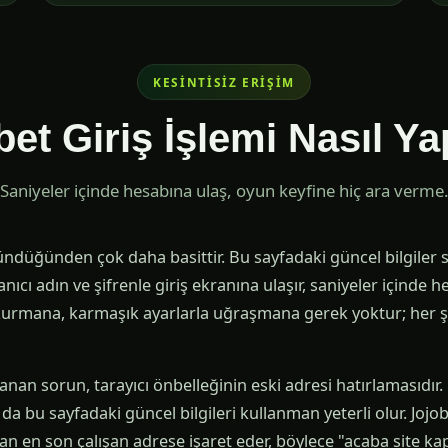
KESINTISIZ ERIŞIM
bet Giriş İşlemi Nasıl Yap
Saniyeler içinde hesabına ulaş, oyun keyfine hiç ara verme
ündüğünden çok daha basittir. Bu sayfadaki güncel bilgiler 
anıcı adın ve şifrenle giriş ekranına ulaşır, saniyeler içinde 
 kurmana, karmaşık ayarlarla uğraşmana gerek yoktur; her ş
şanan sorun, tarayıcı önbelleğinin eski adresi hatırlamasıdı
a bu sayfadaki güncel bilgileri kullanman yeterli olur. Jojobe
man en son çalışan adrese işaret eder, böylece "acaba site ka