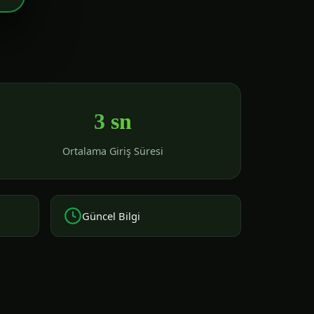
3 sn
Ortalama Giriş Süresi
Güncel Bilgi