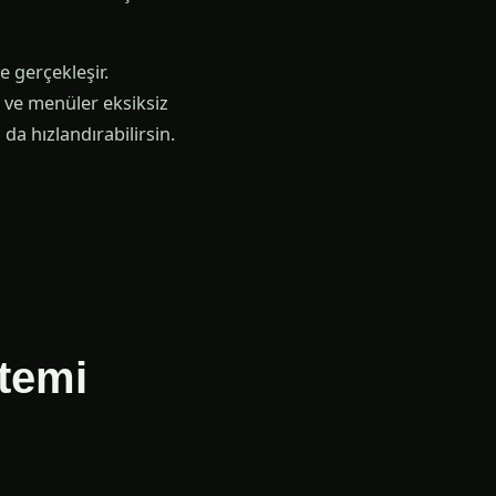
e gerçekleşir.
 ve menüler eksiksiz
 da hızlandırabilirsin.
stemi