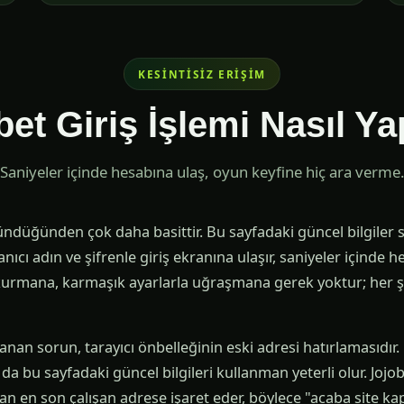
KESINTISIZ ERIŞIM
bet Giriş İşlemi Nasıl Yap
Saniyeler içinde hesabına ulaş, oyun keyfine hiç ara verme
ündüğünden çok daha basittir. Bu sayfadaki güncel bilgiler 
anıcı adın ve şifrenle giriş ekranına ulaşır, saniyeler içinde 
 kurmana, karmaşık ayarlarla uğraşmana gerek yoktur; her ş
şanan sorun, tarayıcı önbelleğinin eski adresi hatırlamasıdı
a bu sayfadaki güncel bilgileri kullanman yeterli olur. Jojobe
man en son çalışan adrese işaret eder, böylece "acaba site ka