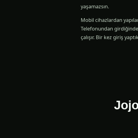
yaşamazsın.
Mobil cihazlardan yapılan
Telefonundan girdiğinde
çalışır. Bir kez giriş yap
Jojo