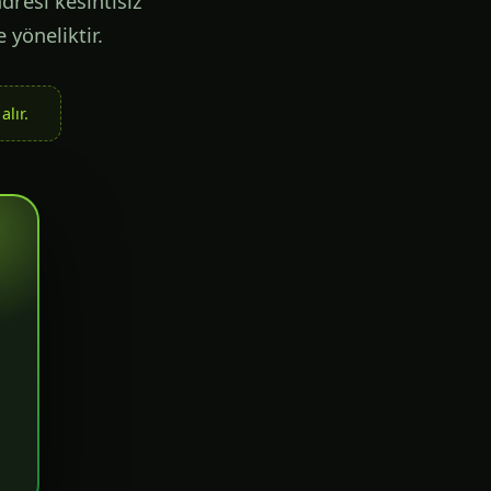
dresi kesintisiz
 yöneliktir.
lır.