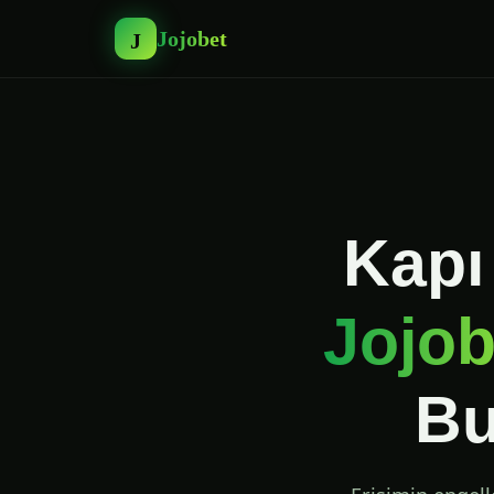
Jojobet
J
Kapı
Jojob
Bu