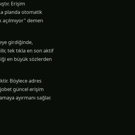
ştır. Erişim
ka planda otomatik
tık açılmıyor" demen
eye girdiğinde,
r, tek tıkla en son aktif
rdiği en büyük sözlerden
ktir. Böylece adres
ojobet güncel erişim
amaya ayırmanı sağlar.