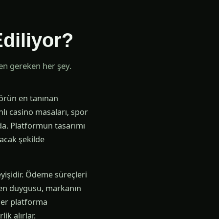
diliyor?
en gereken her şey.
ktörün en tanınan
nlı casino masaları, spor
mda. Platformun tasarımı
acak şekilde
eyişidir. Ödeme süreçleri
güven duygusu, markanın
eler platforma
ik alırlar.