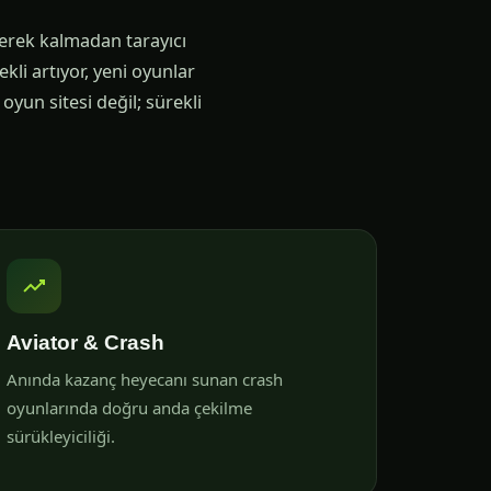
erek kalmadan tarayıcı
li artıyor, yeni oyunlar
oyun sitesi değil; sürekli
Aviator & Crash
Anında kazanç heyecanı sunan crash
oyunlarında doğru anda çekilme
sürükleyiciliği.