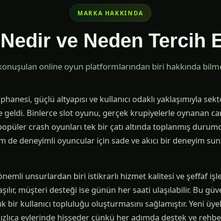
MARKA HAKKINDA
 Nedir ve Neden Tercih E
 konuşulan online oyun platformlarından biri hakkında bilm
phanesi, güçlü altyapısı ve kullanıcı odaklı yaklaşımıyla se
e geldi. Binlerce slot oyunu, gerçek krupiyelerle oynanan ca
i popüler crash oyunları tek bir çatı altında toplanmış duru
 de deneyimli oyuncular için sade ve akıcı bir deneyim sun
nemli unsurlardan biri istikrarlı hizmet kalitesi ve şeffaf işl
aşılır, müşteri desteği ise günün her saati ulaşılabilir. Bu 
ık bir kullanıcı topluluğu oluşturmasını sağlamıştır. Yeni üy
hızlıca evlerinde hisseder çünkü her adımda destek ve rehberl